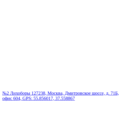
№2 Лихоборы
127238, Москва, Дмитровское шоссе, д. 71Б,
офис 604, GPS: 55.856017, 37.558867