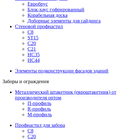
Евробрус
Блок-хаус гофрированный
Корабельная доска
Доборные элементы для сайдинга
Стеновой профнастил
С8
ST15
С20
С21
НС35
НС44
Элементы подконструкции фасадов зданий
Заборы и ограждения
Металлический штакетник (евроштакетник) от
производителя оптом
П-профиль
R-профиль
М-профиль
Профнастил для забора
С8
С20