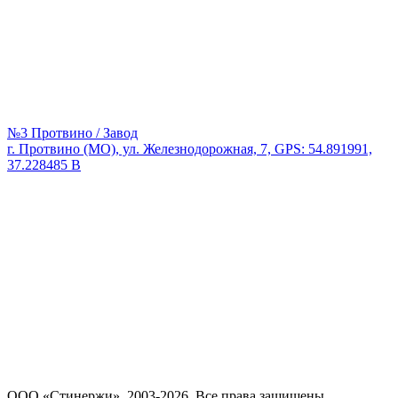
№3 Протвино / Завод
г. Протвино (МО), ул. Железнодорожная, 7, GPS: 54.891991,
37.228485 В
ООО «Стинержи», 2003-2026. Все права защищены.