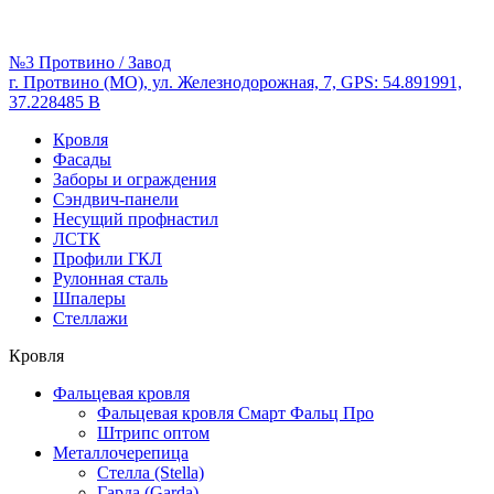
№3 Протвино / Завод
г. Протвино (МО), ул. Железнодорожная, 7, GPS: 54.891991,
37.228485 В
Кровля
Фасады
Заборы и ограждения
Сэндвич-панели
Несущий профнастил
ЛСТК
Профили ГКЛ
Рулонная сталь
Шпалеры
Стеллажи
Кровля
Фальцевая кровля
Фальцевая кровля Смарт Фальц Про
Штрипс оптом
Металлочерепица
Стелла (Stella)
Гарда (Garda)