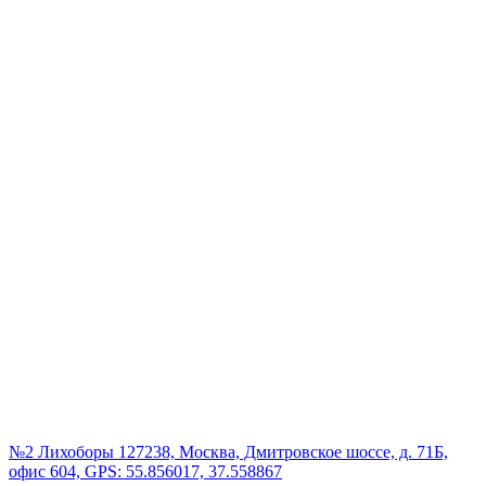
№2 Лихоборы
127238, Москва, Дмитровское шоссе, д. 71Б,
офис 604, GPS: 55.856017, 37.558867