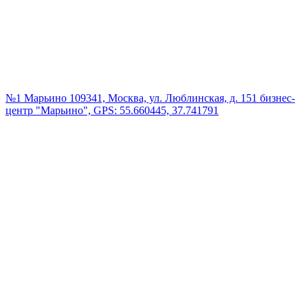
№1 Марьино
109341, Москва, ул. Люблинская, д. 151 бизнес-
центр "Марьино", GPS: 55.660445, 37.741791