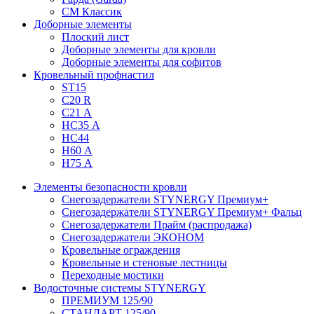
СМ Классик
Доборные элементы
Плоский лист
Доборные элементы для кровли
Доборные элементы для софитов
Кровельный профнастил
ST15
С20 R
C21 А
НС35 А
НС44
Н60 А
Н75 А
Элементы безопасности кровли
Снегозадержатели STYNERGY Премиум+
Снегозадержатели STYNERGY Премиум+ Фальц
Снегозадержатели Прайм (распродажа)
Снегозадержатели ЭКОНОМ
Кровельные ограждения
Кровельные и стеновые лестницы
Переходные мостики
Водосточные системы STYNERGY
ПРЕМИУМ 125/90
СТАНДАРТ 125/90