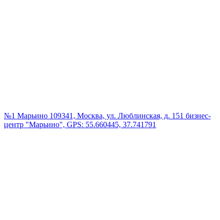
№1 Марьино
109341, Москва, ул. Люблинская, д. 151 бизнес-
центр "Марьино", GPS: 55.660445, 37.741791