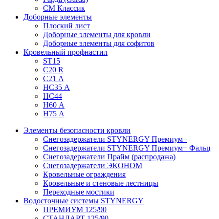
СМ Классик
Доборные элементы
Плоский лист
Доборные элементы для кровли
Доборные элементы для софитов
Кровельный профнастил
ST15
С20 R
C21 А
НС35 А
НС44
Н60 А
Н75 А
Элементы безопасности кровли
Снегозадержатели STYNERGY Премиум+
Снегозадержатели STYNERGY Премиум+ Фальц
Снегозадержатели Прайм (распродажа)
Снегозадержатели ЭКОНОМ
Кровельные ограждения
Кровельные и стеновые лестницы
Переходные мостики
Водосточные системы STYNERGY
ПРЕМИУМ 125/90
СТАНДАРТ 125/90