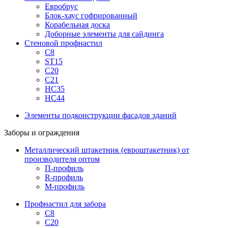
Евробрус
Блок-хаус гофрированный
Корабельная доска
Доборные элементы для сайдинга
Стеновой профнастил
С8
ST15
С20
С21
НС35
НС44
Элементы подконструкции фасадов зданий
Заборы и ограждения
Металлический штакетник (евроштакетник) от
производителя оптом
П-профиль
R-профиль
М-профиль
Профнастил для забора
С8
С20