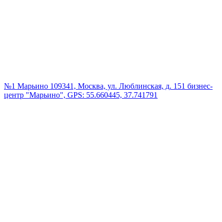
№1 Марьино
109341, Москва, ул. Люблинская, д. 151 бизнес-
центр "Марьино", GPS: 55.660445, 37.741791