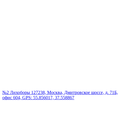
№2 Лихоборы
127238, Москва, Дмитровское шоссе, д. 71Б,
офис 604, GPS: 55.856017, 37.558867