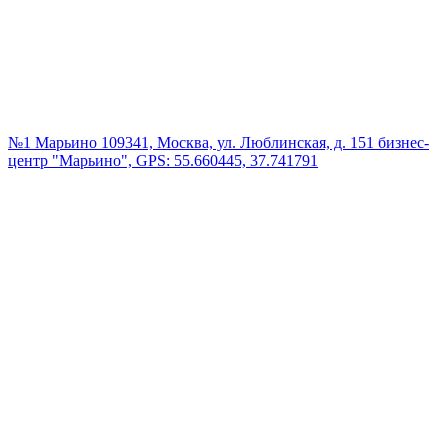
№1 Марьино
109341, Москва, ул. Люблинская, д. 151 бизнес-
центр "Марьино", GPS: 55.660445, 37.741791