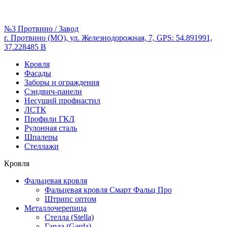
№3 Протвино / Завод
г. Протвино (МО), ул. Железнодорожная, 7, GPS: 54.891991,
37.228485 В
Кровля
Фасады
Заборы и ограждения
Сэндвич-панели
Несущий профнастил
ЛСТК
Профили ГКЛ
Рулонная сталь
Шпалеры
Стеллажи
Кровля
Фальцевая кровля
Фальцевая кровля Смарт Фальц Про
Штрипс оптом
Металлочерепица
Стелла (Stella)
Гарда (Garda)