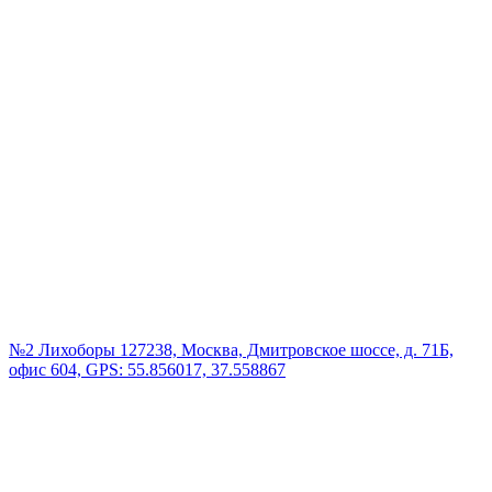
№2 Лихоборы
127238, Москва, Дмитровское шоссе, д. 71Б,
офис 604, GPS: 55.856017, 37.558867