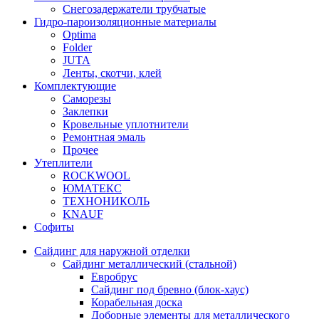
Снегозадержатели трубчатые
Гидро-пароизоляционные материалы
Optima
Folder
JUTA
Ленты, скотчи, клей
Комплектующие
Саморезы
Заклепки
Кровельные уплотнители
Ремонтная эмаль
Прочее
Утеплители
ROCKWOOL
ЮМАТЕКС
ТЕХНОНИКОЛЬ
KNAUF
Софиты
Сайдинг для наружной отделки
Сайдинг металлический (стальной)
Евробрус
Сайдинг под бревно (блок-хаус)
Корабельная доска
Доборные элементы для металлического