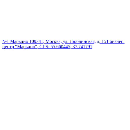
№1 Марьино
109341, Москва, ул. Люблинская, д. 151 бизнес-
центр "Марьино", GPS: 55.660445, 37.741791