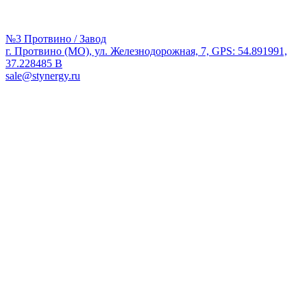
№3 Протвино / Завод
г. Протвино (МО), ул. Железнодорожная, 7, GPS: 54.891991,
37.228485 В
sale@stynergy.ru