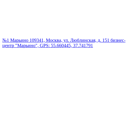
№1 Марьино
109341, Москва, ул. Люблинская, д. 151 бизнес-
центр "Марьино", GPS: 55.660445, 37.741791