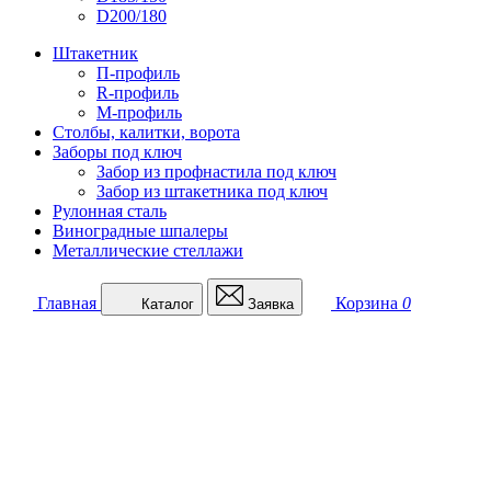
D200/180
Штакетник
П-профиль
R-профиль
М-профиль
Столбы, калитки, ворота
Заборы под ключ
Забор из профнастила под ключ
Забор из штакетника под ключ
Рулонная сталь
Виноградные шпалеры
Металлические стеллажи
Главная
Корзина
0
Каталог
Заявка