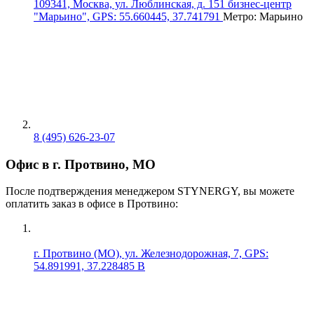
109341, Москва, ул. Люблинская, д. 151 бизнес-центр
"Марьино", GPS: 55.660445, 37.741791
Метро: Марьино
8 (495) 626-23-07
Офис в г. Протвино, МО
После подтверждения менеджером STYNERGY, вы можете
оплатить заказ в офисе в Протвино:
г. Протвино (МО), ул. Железнодорожная, 7, GPS:
54.891991, 37.228485 В