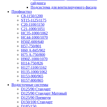
сайдинга
Подсистема для вентилируемого фасада
Профнастил
С8-1150/1200
ST15-1125/1175
С20-1100/1150
С21-1000/1051
НС35-1000/1062
НС44-1000/1070
Н50Z-600/640
Н57-750/801
Н60 А-845/902
Н75 А-750/800
Н90Z-1000/1070
Н114-750/826
Н127-1100/1162
Н135-1000/1062
Н153-900/965
Н157-800/865
Водосточные системы
D125/90 Стандарт
D125/90 Стандарт Матовый
D125/90 Премиум
D150/100 Стандарт
D185/150