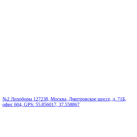
№2 Лихоборы
127238, Москва, Дмитровское шоссе, д. 71Б,
офис 604, GPS: 55.856017, 37.558867