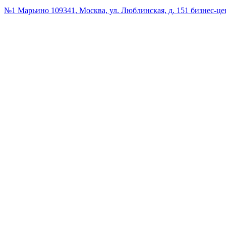
№1 Марьино
109341, Москва, ул. Люблинская, д. 151 бизнес-ц