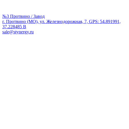
№3 Протвино / Завод
г. Протвино (МО), ул. Железнодорожная, 7, GPS: 54.891991,
37.228485 В
sale@stynergy.ru