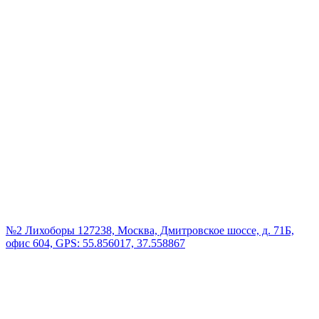
№2 Лихоборы
127238, Москва, Дмитровское шоссе, д. 71Б,
офис 604, GPS: 55.856017, 37.558867