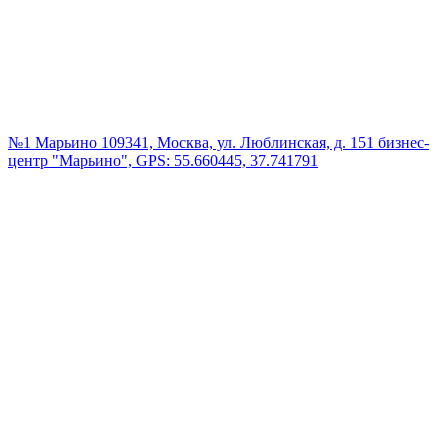
№1 Марьино
109341, Москва, ул. Люблинская, д. 151 бизнес-
центр "Марьино", GPS: 55.660445, 37.741791