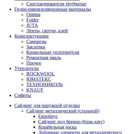
Снегозадержатели трубчатые
Гидро-пароизоляционные материалы
Optima
Folder
JUTA
Ленты, скотчи, клей
Комплектующие
Саморезы
Заклепки
Кровельные уплотнители
Ремонтная эмаль
Прочее
Утеплители
ROCKWOOL
ЮМАТЕКС
ТЕХНОНИКОЛЬ
KNAUF
Софиты
Сайдинг для наружной отделки
Сайдинг металлический (стальной)
Евробрус
Сайдинг под бревно (блок-хаус)
Корабельная доска
Доборные элементы для металлического