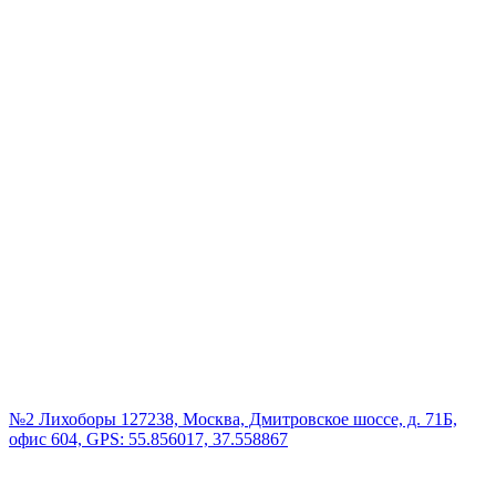
№2 Лихоборы
127238, Москва, Дмитровское шоссе, д. 71Б,
офис 604, GPS: 55.856017, 37.558867