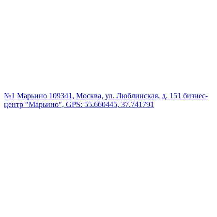
№1 Марьино
109341, Москва, ул. Люблинская, д. 151 бизнес-
центр "Марьино", GPS: 55.660445, 37.741791