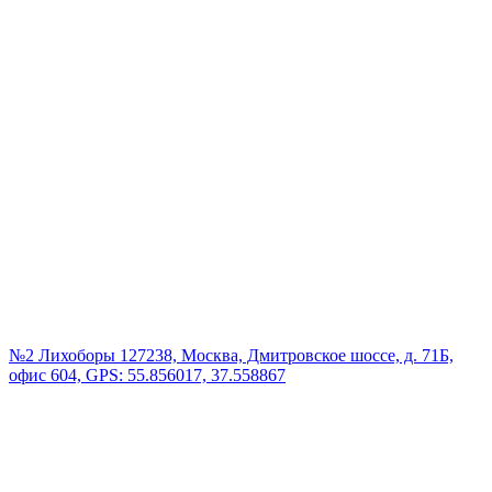
№2 Лихоборы
127238, Москва, Дмитровское шоссе, д. 71Б,
офис 604, GPS: 55.856017, 37.558867