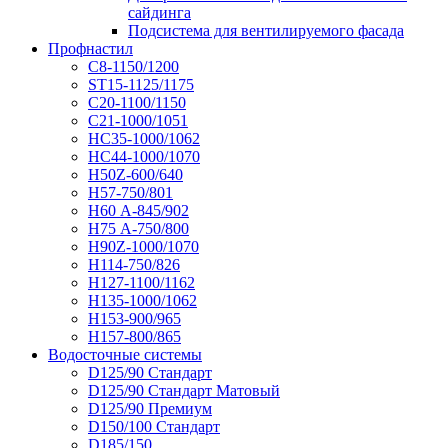
сайдинга
Подсистема для вентилируемого фасада
Профнастил
С8-1150/1200
ST15-1125/1175
С20-1100/1150
С21-1000/1051
НС35-1000/1062
НС44-1000/1070
Н50Z-600/640
Н57-750/801
Н60 А-845/902
Н75 А-750/800
Н90Z-1000/1070
Н114-750/826
Н127-1100/1162
Н135-1000/1062
Н153-900/965
Н157-800/865
Водосточные системы
D125/90 Стандарт
D125/90 Стандарт Матовый
D125/90 Премиум
D150/100 Стандарт
D185/150