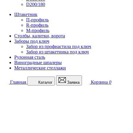
D200/180
Штакетник
П-профиль
R-профиль
М-профиль
Столбы, калитки, ворота
Заборы под ключ
Забор из профнастила под ключ
Забор из штакетника под ключ
Рулонная сталь
Виноградные шпалеры
Металлические стеллажи
Главная
Корзина
0
Каталог
Заявка