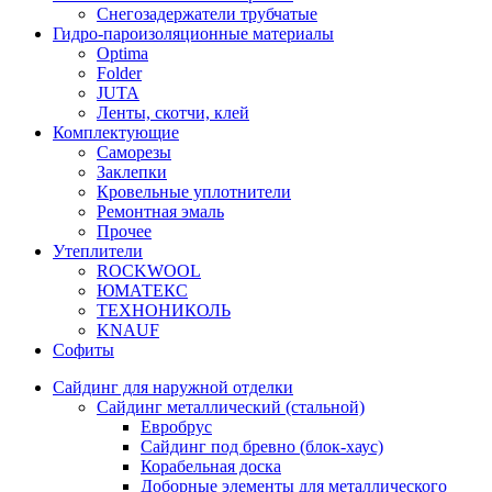
Снегозадержатели трубчатые
Гидро-пароизоляционные материалы
Optima
Folder
JUTA
Ленты, скотчи, клей
Комплектующие
Саморезы
Заклепки
Кровельные уплотнители
Ремонтная эмаль
Прочее
Утеплители
ROCKWOOL
ЮМАТЕКС
ТЕХНОНИКОЛЬ
KNAUF
Софиты
Сайдинг для наружной отделки
Сайдинг металлический (стальной)
Евробрус
Сайдинг под бревно (блок-хаус)
Корабельная доска
Доборные элементы для металлического