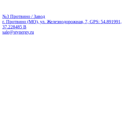
№3 Протвино / Завод
г. Протвино (МО), ул. Железнодорожная, 7, GPS: 54.891991,
37.228485 В
sale@stynergy.ru