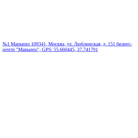
№1 Марьино
109341, Москва, ул. Люблинская, д. 151 бизнес-
центр "Марьино", GPS: 55.660445, 37.741791