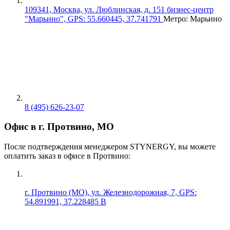
109341, Москва, ул. Люблинская, д. 151 бизнес-центр
"Марьино", GPS: 55.660445, 37.741791
Метро: Марьино
8 (495) 626-23-07
Офис в г. Протвино, МО
После подтверждения менеджером STYNERGY, вы можете
оплатить заказ в офисе в Протвино:
г. Протвино (МО), ул. Железнодорожная, 7, GPS:
54.891991, 37.228485 В