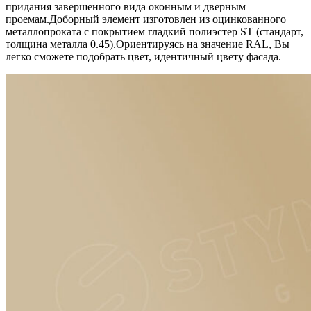
придания завершенного вида оконным и дверным
проемам.Доборный элемент изготовлен из оцинкованного
металлопроката c покрытием гладкий полиэстер ST (стандарт,
толщина металла 0.45).Ориентируясь на значение RAL, Вы
легко cможете подобрать цвет, идентичный цвету фасада.