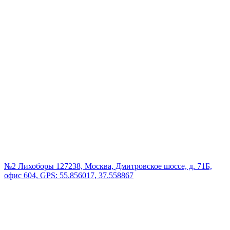
№2 Лихоборы
127238, Москва, Дмитровское шоссе, д. 71Б,
офис 604, GPS: 55.856017, 37.558867