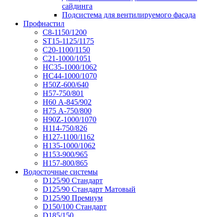
сайдинга
Подсистема для вентилируемого фасада
Профнастил
С8-1150/1200
ST15-1125/1175
С20-1100/1150
С21-1000/1051
НС35-1000/1062
НС44-1000/1070
Н50Z-600/640
Н57-750/801
Н60 А-845/902
Н75 А-750/800
Н90Z-1000/1070
Н114-750/826
Н127-1100/1162
Н135-1000/1062
Н153-900/965
Н157-800/865
Водосточные системы
D125/90 Стандарт
D125/90 Стандарт Матовый
D125/90 Премиум
D150/100 Стандарт
D185/150