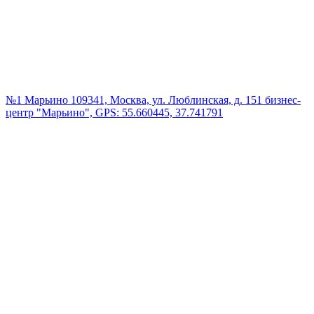
№1 Марьино
109341, Москва, ул. Люблинская, д. 151 бизнес-
центр "Марьино", GPS: 55.660445, 37.741791