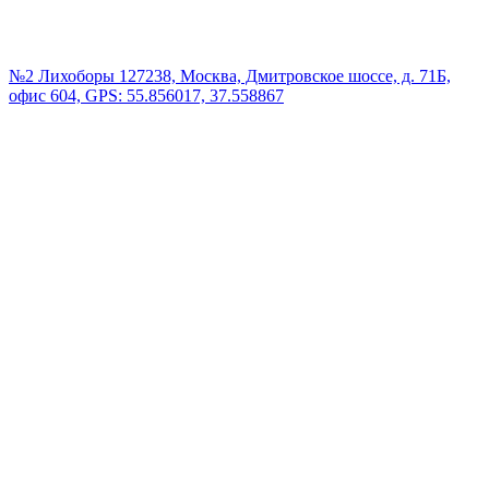
№2 Лихоборы
127238, Москва, Дмитровское шоссе, д. 71Б,
офис 604, GPS: 55.856017, 37.558867