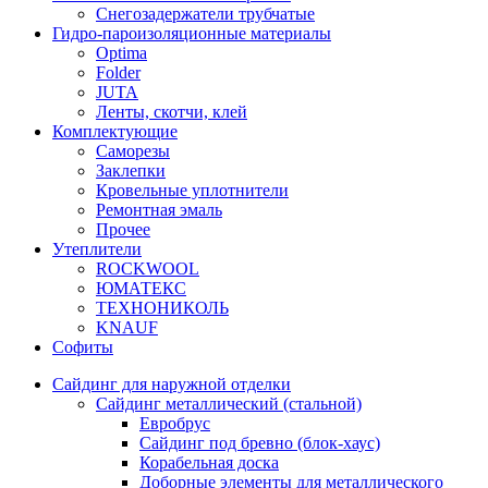
Снегозадержатели трубчатые
Гидро-пароизоляционные материалы
Optima
Folder
JUTA
Ленты, скотчи, клей
Комплектующие
Саморезы
Заклепки
Кровельные уплотнители
Ремонтная эмаль
Прочее
Утеплители
ROCKWOOL
ЮМАТЕКС
ТЕХНОНИКОЛЬ
KNAUF
Софиты
Сайдинг для наружной отделки
Сайдинг металлический (стальной)
Евробрус
Сайдинг под бревно (блок-хаус)
Корабельная доска
Доборные элементы для металлического