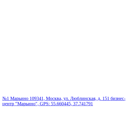
№1 Марьино
109341, Москва, ул. Люблинская, д. 151 бизнес-
центр "Марьино", GPS: 55.660445, 37.741791