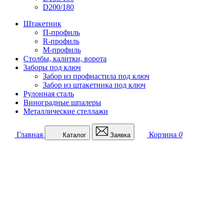
D200/180
Штакетник
П-профиль
R-профиль
М-профиль
Столбы, калитки, ворота
Заборы под ключ
Забор из профнастила под ключ
Забор из штакетника под ключ
Рулонная сталь
Виноградные шпалеры
Металлические стеллажи
Главная
Корзина
0
Каталог
Заявка