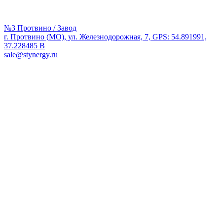
№3 Протвино / Завод
г. Протвино (МО), ул. Железнодорожная, 7, GPS: 54.891991,
37.228485 В
sale@stynergy.ru