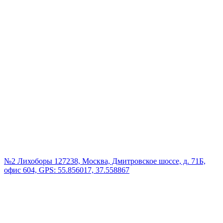
№2 Лихоборы
127238, Москва, Дмитровское шоссе, д. 71Б,
офис 604, GPS: 55.856017, 37.558867