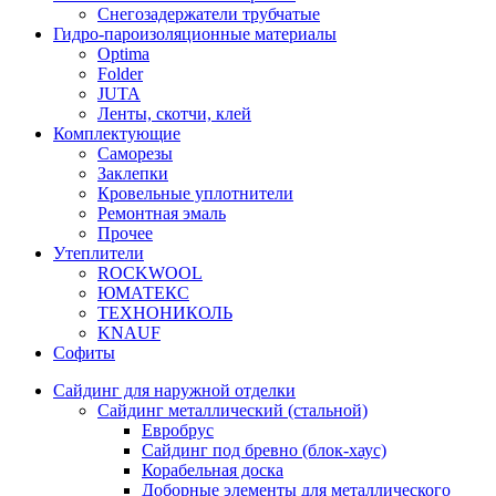
Снегозадержатели трубчатые
Гидро-пароизоляционные материалы
Optima
Folder
JUTA
Ленты, скотчи, клей
Комплектующие
Саморезы
Заклепки
Кровельные уплотнители
Ремонтная эмаль
Прочее
Утеплители
ROCKWOOL
ЮМАТЕКС
ТЕХНОНИКОЛЬ
KNAUF
Софиты
Сайдинг для наружной отделки
Сайдинг металлический (стальной)
Евробрус
Сайдинг под бревно (блок-хаус)
Корабельная доска
Доборные элементы для металлического