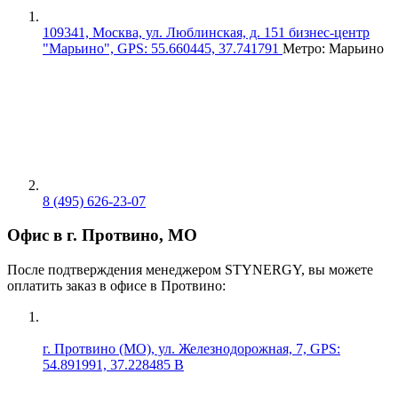
109341, Москва, ул. Люблинская, д. 151 бизнес-центр
"Марьино", GPS: 55.660445, 37.741791
Метро: Марьино
8 (495) 626-23-07
Офис в г. Протвино, МО
После подтверждения менеджером STYNERGY, вы можете
оплатить заказ в офисе в Протвино:
г. Протвино (МО), ул. Железнодорожная, 7, GPS:
54.891991, 37.228485 В