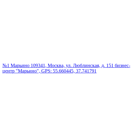
№1 Марьино
109341, Москва, ул. Люблинская, д. 151 бизнес-
центр "Марьино", GPS: 55.660445, 37.741791