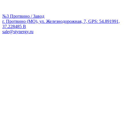
№3 Протвино / Завод
г. Протвино (МО), ул. Железнодорожная, 7, GPS: 54.891991,
37.228485 В
sale@stynergy.ru