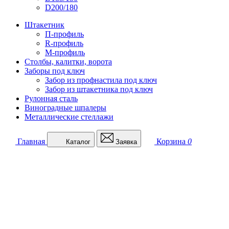
D200/180
Штакетник
П-профиль
R-профиль
М-профиль
Столбы, калитки, ворота
Заборы под ключ
Забор из профнастила под ключ
Забор из штакетника под ключ
Рулонная сталь
Виноградные шпалеры
Металлические стеллажи
Главная
Корзина
0
Каталог
Заявка