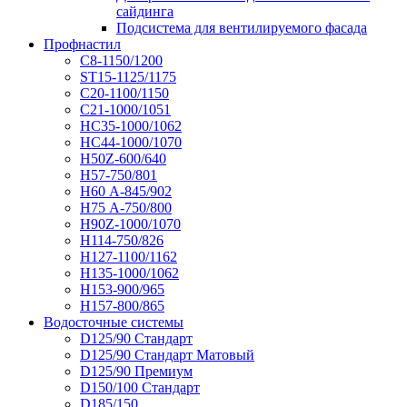
сайдинга
Подсистема для вентилируемого фасада
Профнастил
С8-1150/1200
ST15-1125/1175
С20-1100/1150
С21-1000/1051
НС35-1000/1062
НС44-1000/1070
Н50Z-600/640
Н57-750/801
Н60 А-845/902
Н75 А-750/800
Н90Z-1000/1070
Н114-750/826
Н127-1100/1162
Н135-1000/1062
Н153-900/965
Н157-800/865
Водосточные системы
D125/90 Стандарт
D125/90 Стандарт Матовый
D125/90 Премиум
D150/100 Стандарт
D185/150