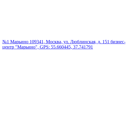
№1 Марьино
109341, Москва, ул. Люблинская, д. 151 бизнес-
центр "Марьино", GPS: 55.660445, 37.741791