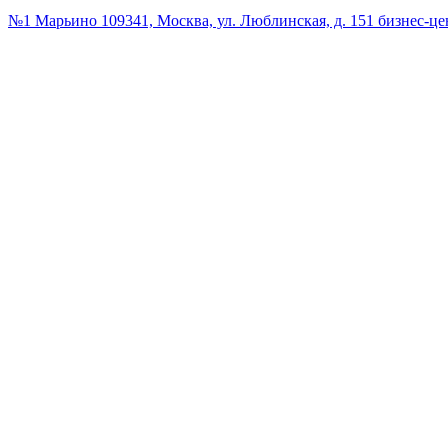
№1 Марьино
109341, Москва, ул. Люблинская, д. 151 бизнес-ц