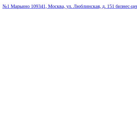
№1 Марьино
109341, Москва, ул. Люблинская, д. 151 бизнес-ц