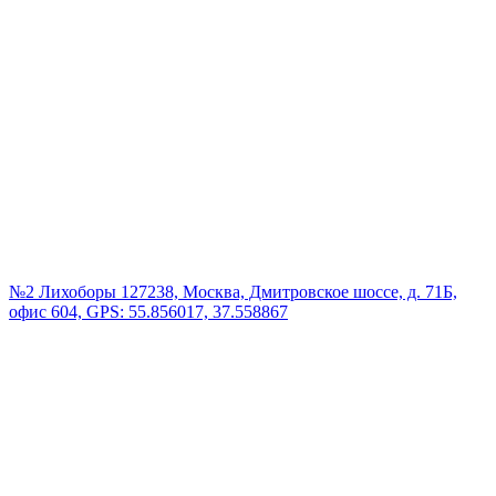
№2 Лихоборы
127238, Москва, Дмитровское шоссе, д. 71Б,
офис 604, GPS: 55.856017, 37.558867