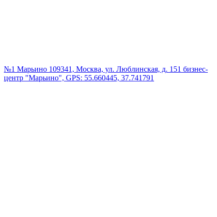
№1 Марьино
109341, Москва, ул. Люблинская, д. 151 бизнес-
центр "Марьино", GPS: 55.660445, 37.741791