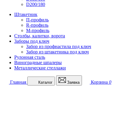
D200/180
Штакетник
П-профиль
R-профиль
М-профиль
Столбы, калитки, ворота
Заборы под ключ
Забор из профнастила под ключ
Забор из штакетника под ключ
Рулонная сталь
Виноградные шпалеры
Металлические стеллажи
Главная
Корзина
0
Каталог
Заявка