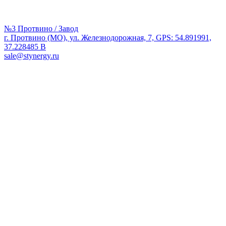
№3 Протвино / Завод
г. Протвино (МО), ул. Железнодорожная, 7, GPS: 54.891991,
37.228485 В
sale@stynergy.ru