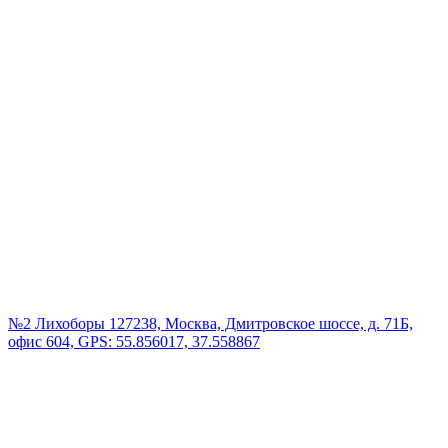
№2 Лихоборы
127238, Москва, Дмитровское шоссе, д. 71Б,
офис 604, GPS: 55.856017, 37.558867