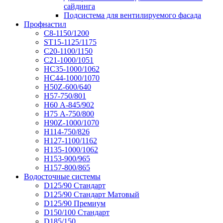
сайдинга
Подсистема для вентилируемого фасада
Профнастил
С8-1150/1200
ST15-1125/1175
С20-1100/1150
С21-1000/1051
НС35-1000/1062
НС44-1000/1070
Н50Z-600/640
Н57-750/801
Н60 А-845/902
Н75 А-750/800
Н90Z-1000/1070
Н114-750/826
Н127-1100/1162
Н135-1000/1062
Н153-900/965
Н157-800/865
Водосточные системы
D125/90 Стандарт
D125/90 Стандарт Матовый
D125/90 Премиум
D150/100 Стандарт
D185/150