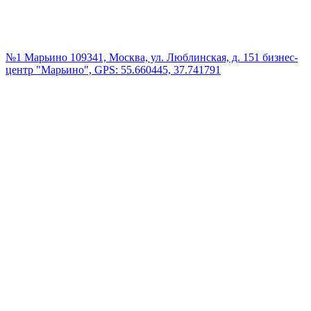
№1 Марьино
109341, Москва, ул. Люблинская, д. 151 бизнес-
центр "Марьино", GPS: 55.660445, 37.741791