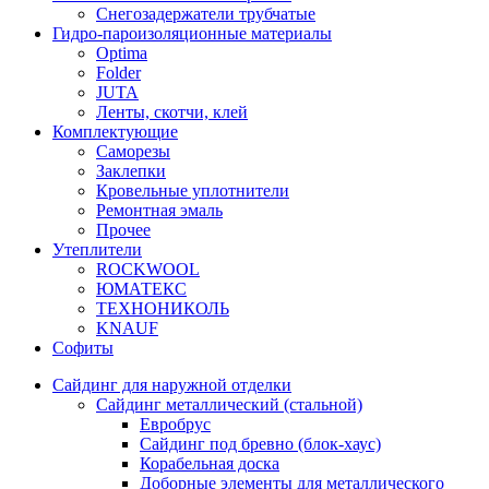
Снегозадержатели трубчатые
Гидро-пароизоляционные материалы
Optima
Folder
JUTA
Ленты, скотчи, клей
Комплектующие
Саморезы
Заклепки
Кровельные уплотнители
Ремонтная эмаль
Прочее
Утеплители
ROCKWOOL
ЮМАТЕКС
ТЕХНОНИКОЛЬ
KNAUF
Софиты
Сайдинг для наружной отделки
Сайдинг металлический (стальной)
Евробрус
Сайдинг под бревно (блок-хаус)
Корабельная доска
Доборные элементы для металлического