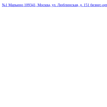
№1 Марьино
109341, Москва, ул. Люблинская, д. 151 бизнес-ц