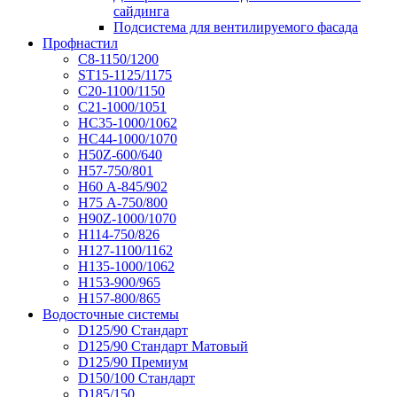
сайдинга
Подсистема для вентилируемого фасада
Профнастил
С8-1150/1200
ST15-1125/1175
С20-1100/1150
С21-1000/1051
НС35-1000/1062
НС44-1000/1070
Н50Z-600/640
Н57-750/801
Н60 А-845/902
Н75 А-750/800
Н90Z-1000/1070
Н114-750/826
Н127-1100/1162
Н135-1000/1062
Н153-900/965
Н157-800/865
Водосточные системы
D125/90 Стандарт
D125/90 Стандарт Матовый
D125/90 Премиум
D150/100 Стандарт
D185/150