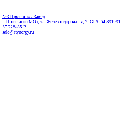
№3 Протвино / Завод
г. Протвино (МО), ул. Железнодорожная, 7, GPS: 54.891991,
37.228485 В
sale@stynergy.ru