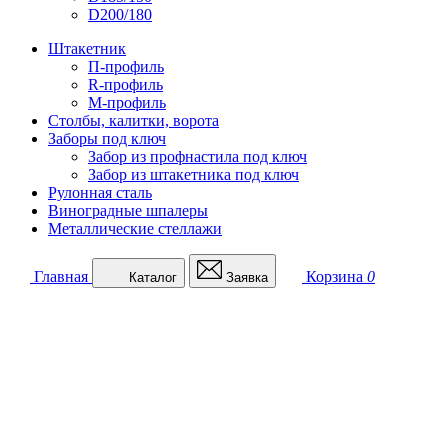
D200/180
Штакетник
П-профиль
R-профиль
М-профиль
Столбы, калитки, ворота
Заборы под ключ
Забор из профнастила под ключ
Забор из штакетника под ключ
Рулонная сталь
Виноградные шпалеры
Металлические стеллажи
Главная
Корзина
0
Каталог
Заявка