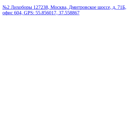
№2 Лихоборы
127238, Москва, Дмитровское шоссе, д. 71Б,
офис 604, GPS: 55.856017, 37.558867