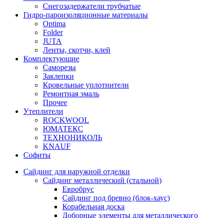
Снегозадержатели трубчатые
Гидро-пароизоляционные материалы
Optima
Folder
JUTA
Ленты, скотчи, клей
Комплектующие
Саморезы
Заклепки
Кровельные уплотнители
Ремонтная эмаль
Прочее
Утеплители
ROCKWOOL
ЮМАТЕКС
ТЕХНОНИКОЛЬ
KNAUF
Софиты
Сайдинг для наружной отделки
Сайдинг металлический (стальной)
Евробрус
Сайдинг под бревно (блок-хаус)
Корабельная доска
Доборные элементы для металлического