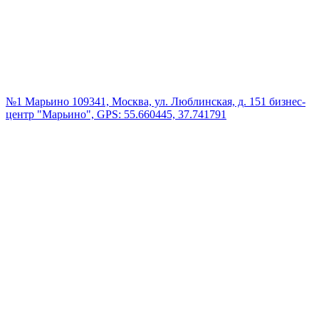
№1 Марьино
109341, Москва, ул. Люблинская, д. 151 бизнес-
центр "Марьино", GPS: 55.660445, 37.741791