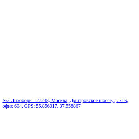
№2 Лихоборы
127238, Москва, Дмитровское шоссе, д. 71Б,
офис 604, GPS: 55.856017, 37.558867