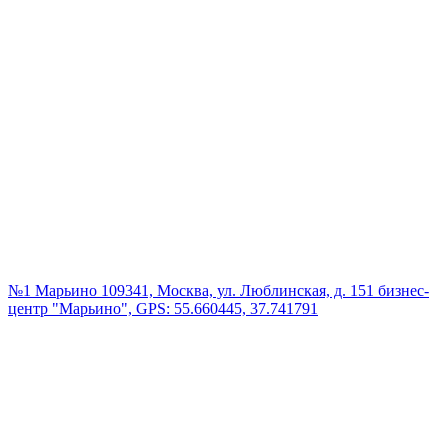
№1 Марьино
109341, Москва, ул. Люблинская, д. 151 бизнес-
центр "Марьино", GPS: 55.660445, 37.741791