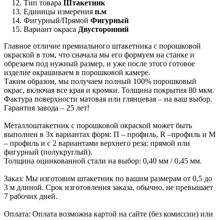
Тип товара
Штакетник
Единицы измерения
п.м
Фигурный/Прямой
Фигурный
Вариант окраса
Двусторонний
Главное отличие премиального штакетника с порошковой
окраской в том, что сначала мы его формуем на станке и
обрезаем под нужный размер, и уже после этого готовое
изделие окрашиваем в порошковой камере.
Таким образом, мы получаем полный 100% порошковый
окрас, включая все края и кромки. Толщина покрытия 80 мкм.
Фактура поверхности матовая или глянцевая – на ваш выбор.
Гарантия завода – 25 лет!
Металлоштакетник с порошковой окраской может быть
выполнен в 3х вариантах форм: П – профиль, R –профиль и М
– профиль и с 2 вариантами верхнего реза: прямой или
фигурный (полукруглый).
Толщина оцинкованной стали на выбор: 0,40 мм / 0,45 мм.
Заказ: Мы изготовим штакетник по вашим размерам от 0,5 до
3 м длиной. Срок изготовления заказа, обычно, не превышает
7 рабочих дней.
Оплата: Оплата возможна картой на сайте (без комиссии) или