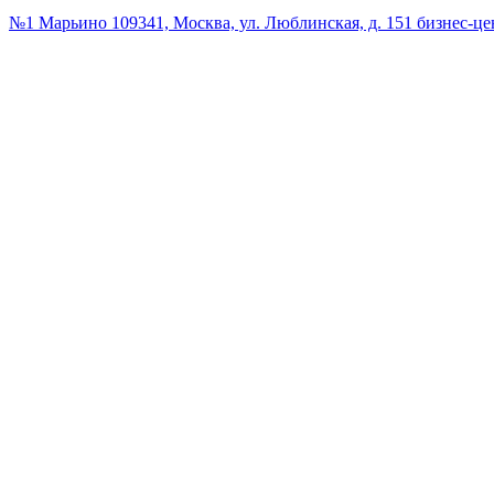
№1 Марьино
109341, Москва, ул. Люблинская, д. 151 бизнес-ц