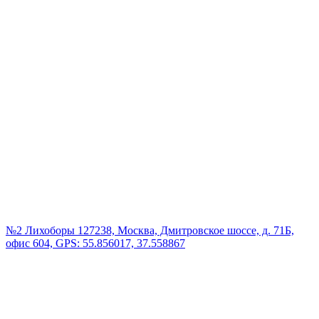
№2 Лихоборы
127238, Москва, Дмитровское шоссе, д. 71Б,
офис 604, GPS: 55.856017, 37.558867