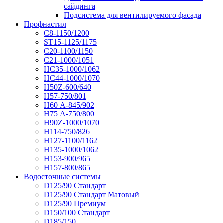
сайдинга
Подсистема для вентилируемого фасада
Профнастил
С8-1150/1200
ST15-1125/1175
С20-1100/1150
С21-1000/1051
НС35-1000/1062
НС44-1000/1070
Н50Z-600/640
Н57-750/801
Н60 А-845/902
Н75 А-750/800
Н90Z-1000/1070
Н114-750/826
Н127-1100/1162
Н135-1000/1062
Н153-900/965
Н157-800/865
Водосточные системы
D125/90 Стандарт
D125/90 Стандарт Матовый
D125/90 Премиум
D150/100 Стандарт
D185/150