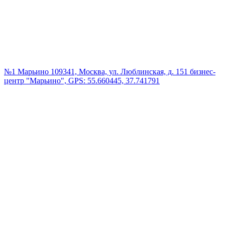
№1 Марьино
109341, Москва, ул. Люблинская, д. 151 бизнес-
центр "Марьино", GPS: 55.660445, 37.741791