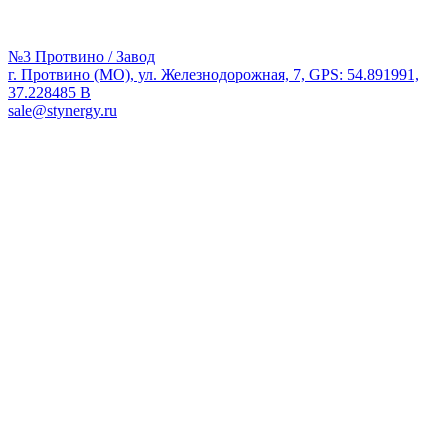
№3 Протвино / Завод
г. Протвино (МО), ул. Железнодорожная, 7, GPS: 54.891991,
37.228485 В
sale@stynergy.ru