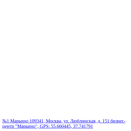
№1 Марьино
109341, Москва, ул. Люблинская, д. 151 бизнес-
центр "Марьино", GPS: 55.660445, 37.741791