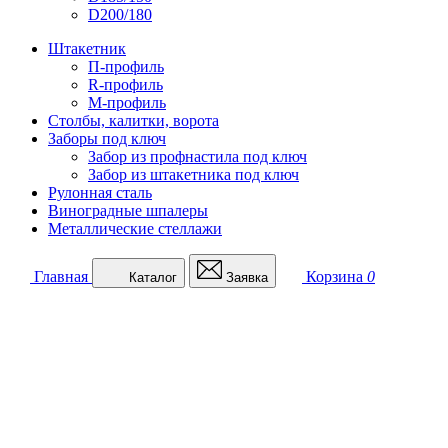
D200/180
Штакетник
П-профиль
R-профиль
М-профиль
Столбы, калитки, ворота
Заборы под ключ
Забор из профнастила под ключ
Забор из штакетника под ключ
Рулонная сталь
Виноградные шпалеры
Металлические стеллажи
Главная
Корзина
0
Каталог
Заявка