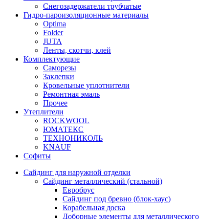
Снегозадержатели трубчатые
Гидро-пароизоляционные материалы
Optima
Folder
JUTA
Ленты, скотчи, клей
Комплектующие
Саморезы
Заклепки
Кровельные уплотнители
Ремонтная эмаль
Прочее
Утеплители
ROCKWOOL
ЮМАТЕКС
ТЕХНОНИКОЛЬ
KNAUF
Софиты
Сайдинг для наружной отделки
Сайдинг металлический (стальной)
Евробрус
Сайдинг под бревно (блок-хаус)
Корабельная доска
Доборные элементы для металлического