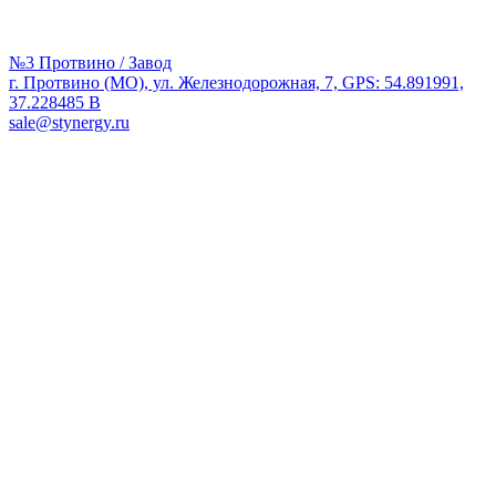
№3 Протвино / Завод
г. Протвино (МО), ул. Железнодорожная, 7, GPS: 54.891991,
37.228485 В
sale@stynergy.ru