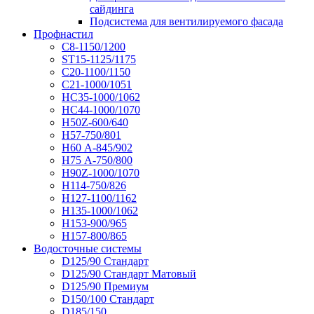
сайдинга
Подсистема для вентилируемого фасада
Профнастил
С8-1150/1200
ST15-1125/1175
С20-1100/1150
С21-1000/1051
НС35-1000/1062
НС44-1000/1070
Н50Z-600/640
Н57-750/801
Н60 А-845/902
Н75 А-750/800
Н90Z-1000/1070
Н114-750/826
Н127-1100/1162
Н135-1000/1062
Н153-900/965
Н157-800/865
Водосточные системы
D125/90 Стандарт
D125/90 Стандарт Матовый
D125/90 Премиум
D150/100 Стандарт
D185/150