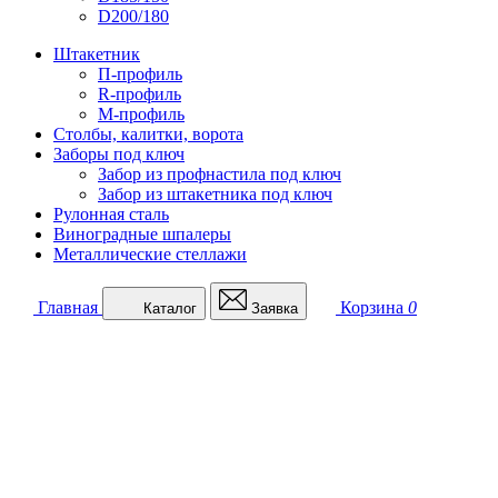
D200/180
Штакетник
П-профиль
R-профиль
М-профиль
Столбы, калитки, ворота
Заборы под ключ
Забор из профнастила под ключ
Забор из штакетника под ключ
Рулонная сталь
Виноградные шпалеры
Металлические стеллажи
Главная
Корзина
0
Каталог
Заявка