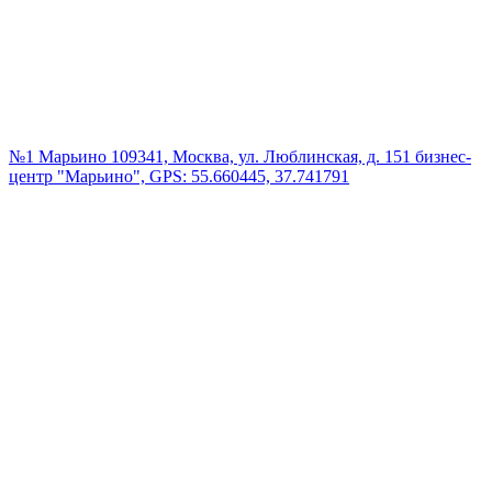
№1 Марьино
109341, Москва, ул. Люблинская, д. 151 бизнес-
центр "Марьино", GPS: 55.660445, 37.741791