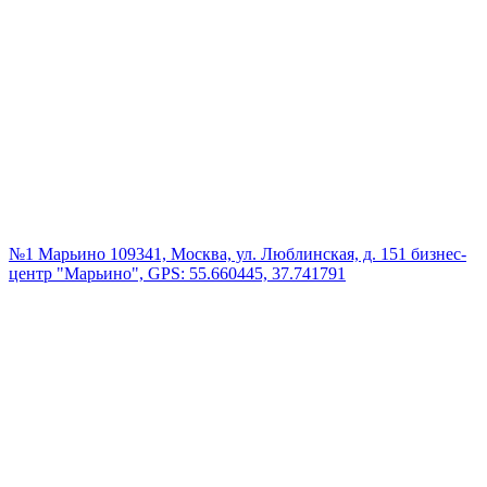
№1 Марьино
109341, Москва, ул. Люблинская, д. 151 бизнес-
центр "Марьино", GPS: 55.660445, 37.741791