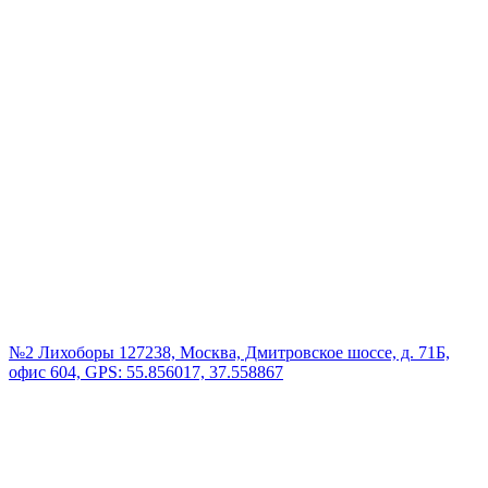
№2 Лихоборы
127238, Москва, Дмитровское шоссе, д. 71Б,
офис 604, GPS: 55.856017, 37.558867