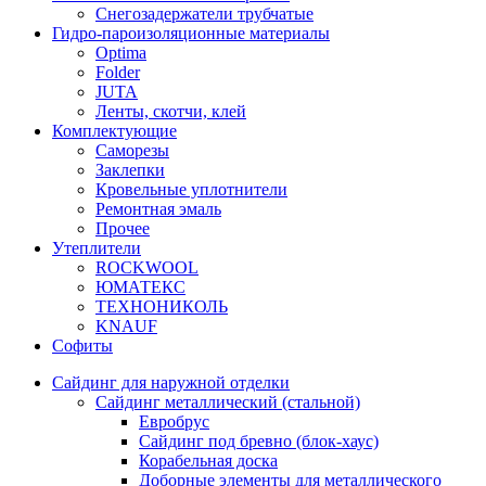
Снегозадержатели трубчатые
Гидро-пароизоляционные материалы
Optima
Folder
JUTA
Ленты, скотчи, клей
Комплектующие
Саморезы
Заклепки
Кровельные уплотнители
Ремонтная эмаль
Прочее
Утеплители
ROCKWOOL
ЮМАТЕКС
ТЕХНОНИКОЛЬ
KNAUF
Софиты
Сайдинг для наружной отделки
Сайдинг металлический (стальной)
Евробрус
Сайдинг под бревно (блок-хаус)
Корабельная доска
Доборные элементы для металлического