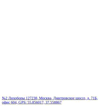
№2 Лихоборы
127238, Москва, Дмитровское шоссе, д. 71Б,
офис 604, GPS: 55.856017, 37.558867