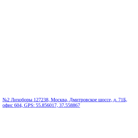
№2 Лихоборы
127238, Москва, Дмитровское шоссе, д. 71Б,
офис 604, GPS: 55.856017, 37.558867