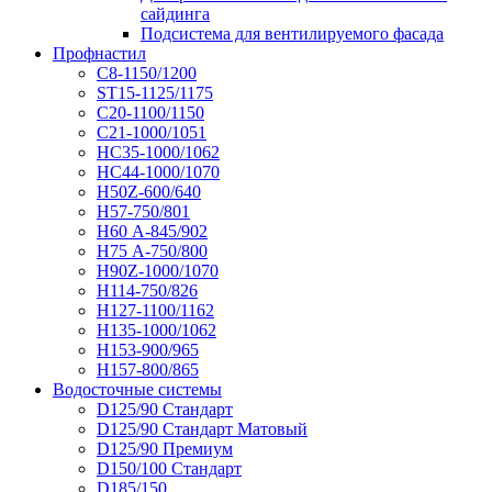
сайдинга
Подсистема для вентилируемого фасада
Профнастил
С8-1150/1200
ST15-1125/1175
С20-1100/1150
С21-1000/1051
НС35-1000/1062
НС44-1000/1070
Н50Z-600/640
Н57-750/801
Н60 А-845/902
Н75 А-750/800
Н90Z-1000/1070
Н114-750/826
Н127-1100/1162
Н135-1000/1062
Н153-900/965
Н157-800/865
Водосточные системы
D125/90 Стандарт
D125/90 Стандарт Матовый
D125/90 Премиум
D150/100 Стандарт
D185/150