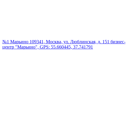
№1 Марьино
109341, Москва, ул. Люблинская, д. 151 бизнес-
центр "Марьино", GPS: 55.660445, 37.741791