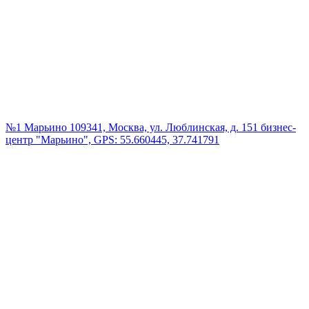
№1 Марьино
109341, Москва, ул. Люблинская, д. 151 бизнес-
центр "Марьино", GPS: 55.660445, 37.741791