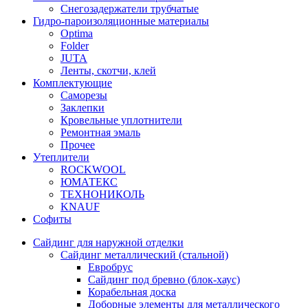
Снегозадержатели трубчатые
Гидро-пароизоляционные материалы
Optima
Folder
JUTA
Ленты, скотчи, клей
Комплектующие
Саморезы
Заклепки
Кровельные уплотнители
Ремонтная эмаль
Прочее
Утеплители
ROCKWOOL
ЮМАТЕКС
ТЕХНОНИКОЛЬ
KNAUF
Софиты
Сайдинг для наружной отделки
Сайдинг металлический (стальной)
Евробрус
Сайдинг под бревно (блок-хаус)
Корабельная доска
Доборные элементы для металлического