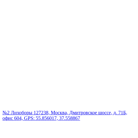
№2 Лихоборы
127238, Москва, Дмитровское шоссе, д. 71Б,
офис 604, GPS: 55.856017, 37.558867