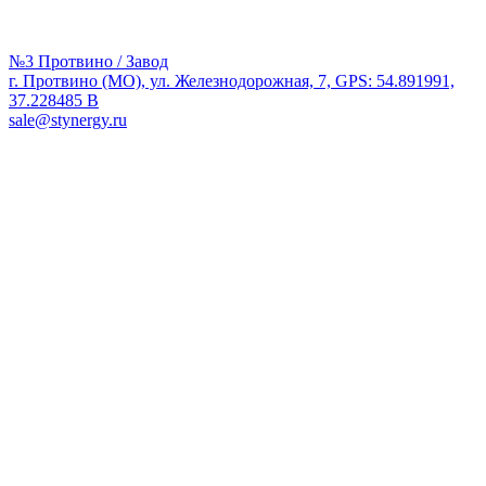
№3 Протвино / Завод
г. Протвино (МО), ул. Железнодорожная, 7, GPS: 54.891991,
37.228485 В
sale@stynergy.ru