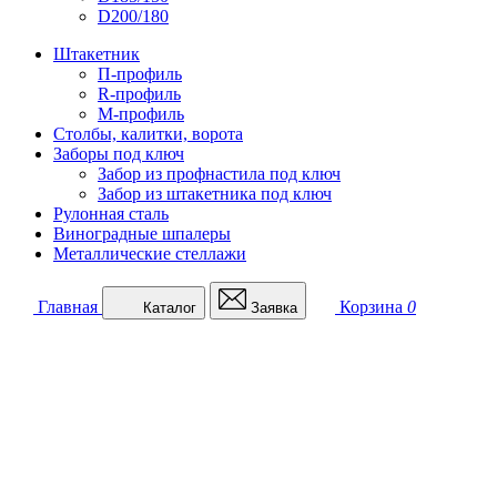
D200/180
Штакетник
П-профиль
R-профиль
М-профиль
Столбы, калитки, ворота
Заборы под ключ
Забор из профнастила под ключ
Забор из штакетника под ключ
Рулонная сталь
Виноградные шпалеры
Металлические стеллажи
Главная
Корзина
0
Каталог
Заявка