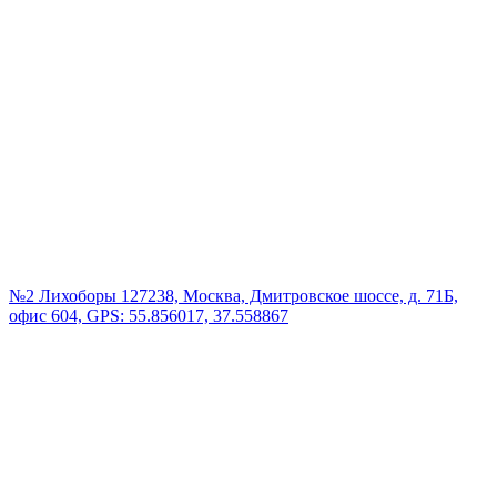
№2 Лихоборы
127238, Москва, Дмитровское шоссе, д. 71Б,
офис 604, GPS: 55.856017, 37.558867