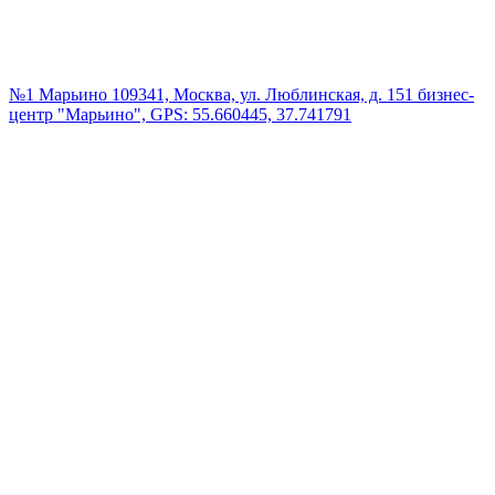
№1 Марьино
109341, Москва, ул. Люблинская, д. 151 бизнес-
центр "Марьино", GPS: 55.660445, 37.741791