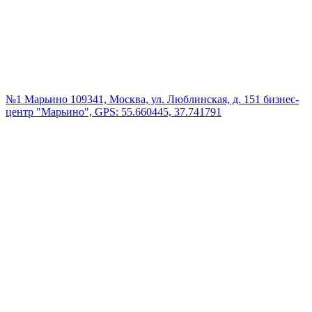
№1 Марьино
109341, Москва, ул. Люблинская, д. 151 бизнес-
центр "Марьино", GPS: 55.660445, 37.741791