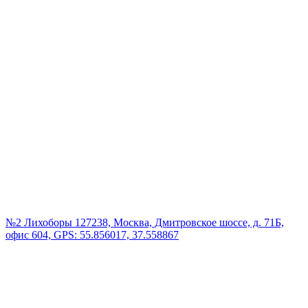
№2 Лихоборы
127238, Москва, Дмитровское шоссе, д. 71Б,
офис 604, GPS: 55.856017, 37.558867