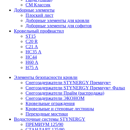
СМ Классик
Доборные элементы
Плоский лист
Доборные элементы для кровли
Доборные элементы для софитов
Кровельный профнастил
ST15
С20 R
C21 А
НС35 А
НС44
Н60 А
Н75 А
Элементы безопасности кровли
Снегозадержатели STYNERGY Премиум+
Снегозадержатели STYNERGY Премиум+ Фальц
Снегозадержатели Прайм (распродажа)
Снегозадержатели ЭКОНОМ
Кровельные ограждения
Кровельные и стеновые лестницы
Переходные мостики
Водосточные системы STYNERGY
ПРЕМИУМ 125/90
СТАНДАРТ 125/90