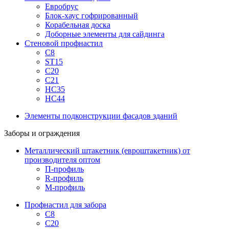
Евробрус
Блок-хаус гофрированный
Корабельная доска
Доборные элементы для сайдинга
Стеновой профнастил
С8
ST15
С20
С21
НС35
НС44
Элементы подконструкции фасадов зданий
Заборы и ограждения
Металлический штакетник (евроштакетник) от
производителя оптом
П-профиль
R-профиль
М-профиль
Профнастил для забора
С8
С20