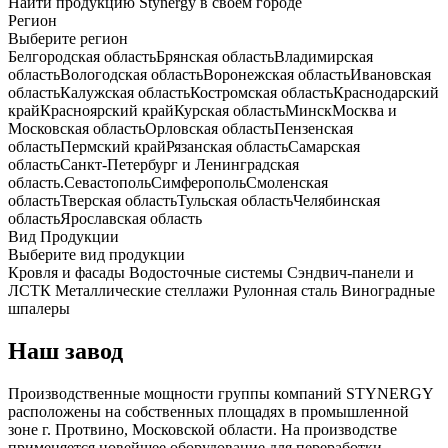
Найти продукцию Stynergy в своем городе
Регион
Выберите регион
Белгородская область
Брянская область
Владимирская
область
Вологодская область
Воронежская область
Ивановская
область
Калужская область
Костромская область
Краснодарский
край
Красноярский край
Курская область
Минск
Москва и
Московская область
Орловская область
Пензенская
область
Пермский край
Рязанская область
Самарская
область
Санкт-Петербург и Ленинградская
область.
Севастополь
Симферополь
Смоленская
область
Тверская область
Тульская область
Челябинская
область
Ярославская область
Вид Продукции
Выберите вид продукции
Кровля и фасады
Водосточные системы
Сэндвич-панели и
ЛСТК
Металлические стеллажи
Рулонная сталь
Виноградные
шпалеры
Наш завод
Производственные мощности группы компаний STYNERGY
расположены на собственных площадях в промышленной
зоне г. Протвино, Московской области. На производстве
применяется новейшее оборудование для переработки