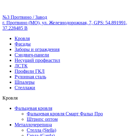
№3 Протвино / Завод
г. Протвино (МО), ул. Железнодорожная, 7, GPS: 54.891991,
37.228485 В
Кровля
Фасады
Заборы и ограждения
Сэндвич-панели
Несущий профнастил
ЛСТК
Профили ГКЛ
Рулонная сталь
Шпалеры
Стеллажи
Кровля
Фальцевая кровля
Фальцевая кровля Смарт Фальц Про
Штрипс оптом
Металлочерепица
Стелла (Stella)
Гарда (Garda)