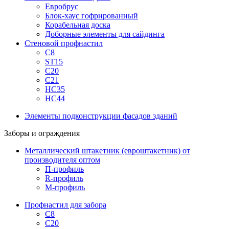
Евробрус
Блок-хаус гофрированный
Корабельная доска
Доборные элементы для сайдинга
Стеновой профнастил
С8
ST15
С20
С21
НС35
НС44
Элементы подконструкции фасадов зданий
Заборы и ограждения
Металлический штакетник (евроштакетник) от
производителя оптом
П-профиль
R-профиль
М-профиль
Профнастил для забора
С8
С20