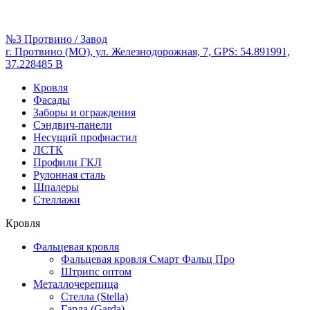
№3 Протвино / Завод
г. Протвино (МО), ул. Железнодорожная, 7, GPS: 54.891991,
37.228485 В
Кровля
Фасады
Заборы и ограждения
Сэндвич-панели
Несущий профнастил
ЛСТК
Профили ГКЛ
Рулонная сталь
Шпалеры
Стеллажи
Кровля
Фальцевая кровля
Фальцевая кровля Смарт Фальц Про
Штрипс оптом
Металлочерепица
Стелла (Stella)
Гарда (Garda)