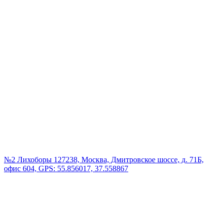
№2 Лихоборы
127238, Москва, Дмитровское шоссе, д. 71Б,
офис 604, GPS: 55.856017, 37.558867