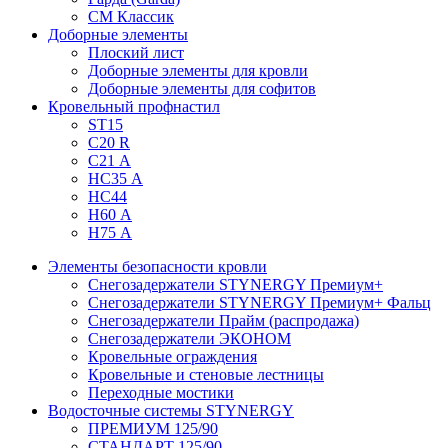
СМ Классик
Доборные элементы
Плоский лист
Доборные элементы для кровли
Доборные элементы для софитов
Кровельный профнастил
ST15
С20 R
C21 А
НС35 А
НС44
Н60 А
Н75 А
Элементы безопасности кровли
Снегозадержатели STYNERGY Премиум+
Снегозадержатели STYNERGY Премиум+ Фальц
Снегозадержатели Прайм (распродажа)
Снегозадержатели ЭКОНОМ
Кровельные ограждения
Кровельные и стеновые лестницы
Переходные мостики
Водосточные системы STYNERGY
ПРЕМИУМ 125/90
СТАНДАРТ 125/90