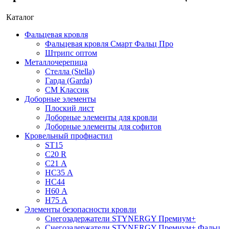
Каталог
Фальцевая кровля
Фальцевая кровля Смарт Фальц Про
Штрипс оптом
Металлочерепица
Стелла (Stella)
Гарда (Garda)
СМ Классик
Доборные элементы
Плоский лист
Доборные элементы для кровли
Доборные элементы для софитов
Кровельный профнастил
ST15
С20 R
C21 А
НС35 А
НС44
Н60 А
Н75 А
Элементы безопасности кровли
Снегозадержатели STYNERGY Премиум+
Снегозадержатели STYNERGY Премиум+ Фальц