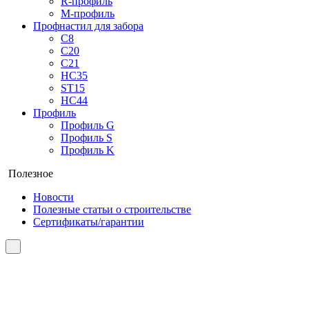
R-профиль
М-профиль
Профнастил для забора
С8
С20
С21
НС35
ST15
НС44
Профиль
Профиль G
Профиль S
Профиль K
Полезное
Новости
Полезные статьи о строительстве
Сертификаты/гарантии