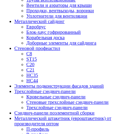
Вентили и аэраторы для крыши
Проходки, вентвыходы, воронки
Уплотнители для вентиляции
Металлический сайдинг
Евробрус
Блок-хаус гофрированный
Корабельная доска
Доборные элементы для сайдинга
Стеновой профнастил
С8
ST15
С20
С21
НС35
НС44
Элементы подконструкции фасадов зданий
Трехслойные сэндвич-панели
Кровельные сэндвич-панели
Стеновые трехслойные сэндвич-панели
Трехслойные сэндвич-панели
Сэндвич-панели поэлементной сборки
Металлический штакетник (евроштакетник) от
производителя оптом
П-профиль