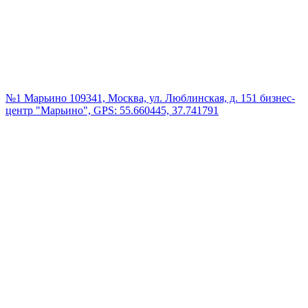
№1 Марьино
109341, Москва, ул. Люблинская, д. 151 бизнес-
центр "Марьино", GPS: 55.660445, 37.741791