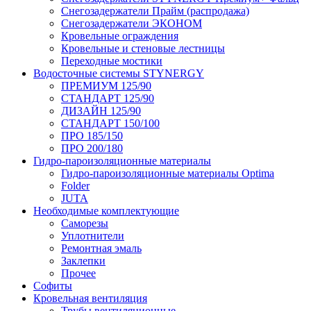
Снегозадержатели Прайм (распродажа)
Снегозадержатели ЭКОНОМ
Кровельные ограждения
Кровельные и стеновые лестницы
Переходные мостики
Водосточные системы STYNERGY
ПРЕМИУМ 125/90
СТАНДАРТ 125/90
ДИЗАЙН 125/90
СТАНДАРТ 150/100
ПРО 185/150
ПРО 200/180
Гидро-пароизоляционные материалы
Гидро-пароизоляционные материалы Optima
Folder
JUTA
Необходимые комплектующие
Саморезы
Уплотнители
Ремонтная эмаль
Заклепки
Прочее
Софиты
Кровельная вентиляция
Трубы вентиляционные