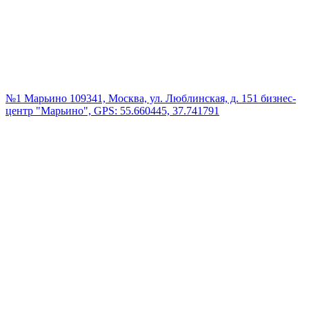
№1 Марьино
109341, Москва, ул. Люблинская, д. 151 бизнес-
центр "Марьино", GPS: 55.660445, 37.741791