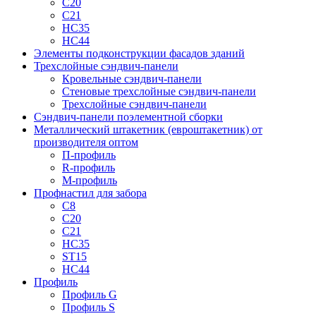
С20
С21
НС35
НС44
Элементы подконструкции фасадов зданий
Трехслойные сэндвич-панели
Кровельные сэндвич-панели
Стеновые трехслойные сэндвич-панели
Трехслойные сэндвич-панели
Сэндвич-панели поэлементной сборки
Металлический штакетник (евроштакетник) от
производителя оптом
П-профиль
R-профиль
М-профиль
Профнастил для забора
С8
С20
С21
НС35
ST15
НС44
Профиль
Профиль G
Профиль S