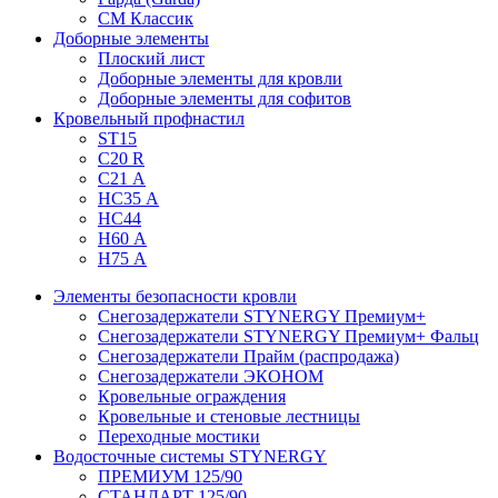
СМ Классик
Доборные элементы
Плоский лист
Доборные элементы для кровли
Доборные элементы для софитов
Кровельный профнастил
ST15
С20 R
C21 А
НС35 А
НС44
Н60 А
Н75 А
Элементы безопасности кровли
Снегозадержатели STYNERGY Премиум+
Снегозадержатели STYNERGY Премиум+ Фальц
Снегозадержатели Прайм (распродажа)
Снегозадержатели ЭКОНОМ
Кровельные ограждения
Кровельные и стеновые лестницы
Переходные мостики
Водосточные системы STYNERGY
ПРЕМИУМ 125/90
СТАНДАРТ 125/90