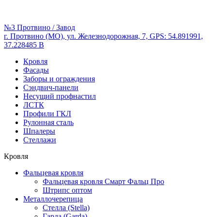
№3 Протвино / Завод
г. Протвино (МО), ул. Железнодорожная, 7, GPS: 54.891991,
37.228485 В
Кровля
Фасады
Заборы и ограждения
Сэндвич-панели
Несущий профнастил
ЛСТК
Профили ГКЛ
Рулонная сталь
Шпалеры
Стеллажи
Кровля
Фальцевая кровля
Фальцевая кровля Смарт Фальц Про
Штрипс оптом
Металлочерепица
Стелла (Stella)
Гарда (Garda)