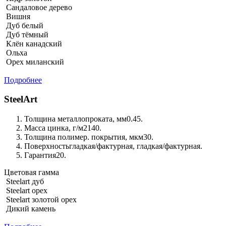
Сандаловое дерево
Вишня
Дуб белый
Дуб тёмный
Клён канадский
Ольха
Орех миланский
Подробнее
SteelArt
Толщина металлопроката, мм
0.45.
Масса цинка, г/м2
140.
Толщина полимер. покрытия, мкм
30.
Поверхность
гладкая/фактурная, гладкая/фактурная.
Гарантия
20.
Цветовая гамма
Steelart дуб
Steelart орех
Steelart золотой орех
Дикий камень