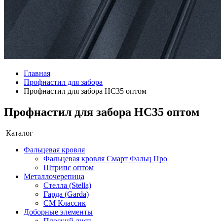
Главная
Профнастил для забора
Профнастил для забора НС35 оптом
Профнастил для забора НС35 оптом
Каталог
Фальцевая кровля
Фальцевая кровля Смарт Фальц Про
Штрипс оптом
Металлочерепица
Стелла (Stella)
Гарда (Garda)
СМ Классик
Доборные элементы
Плоский лист