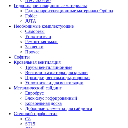
ПРО 200/180
Гидро-пароизоляционные материалы
Гидро-пароизоляционные материалы Optima
Folder
JUTA
Необходимые комплектующие
Саморезы
Уплотнители
Ремонтная эмаль
Заклепки
Прочее
Софиты
Кровельная вентиляция
Трубы вентиляционные
Вентили и аэраторы для крыши
Проходки, вентвыходы, воронки
Уплотнители для вентиляции
Металлический сайдинг
Евробрус
Блок-хаус гофрированный
Корабельная доска
Доборные элементы для сайдинга
Стеновой профнастил
С8
ST15