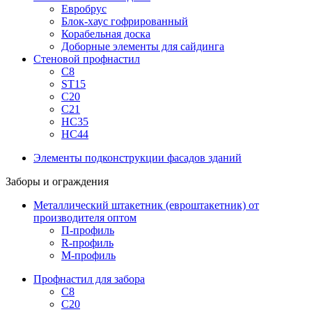
Евробрус
Блок-хаус гофрированный
Корабельная доска
Доборные элементы для сайдинга
Стеновой профнастил
С8
ST15
С20
С21
НС35
НС44
Элементы подконструкции фасадов зданий
Заборы и ограждения
Металлический штакетник (евроштакетник) от
производителя оптом
П-профиль
R-профиль
М-профиль
Профнастил для забора
С8
С20