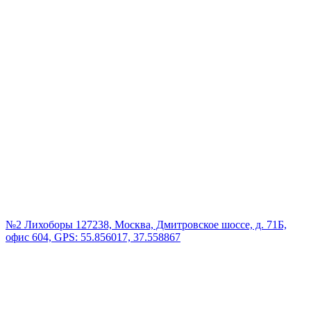
№2 Лихоборы
127238, Москва, Дмитровское шоссе, д. 71Б,
офис 604, GPS: 55.856017, 37.558867