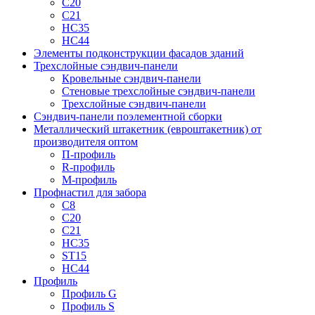
С20
С21
НС35
НС44
Элементы подконструкции фасадов зданий
Трехслойные сэндвич-панели
Кровельные сэндвич-панели
Стеновые трехслойные сэндвич-панели
Трехслойные сэндвич-панели
Сэндвич-панели поэлементной сборки
Металлический штакетник (евроштакетник) от
производителя оптом
П-профиль
R-профиль
М-профиль
Профнастил для забора
С8
С20
С21
НС35
ST15
НС44
Профиль
Профиль G
Профиль S