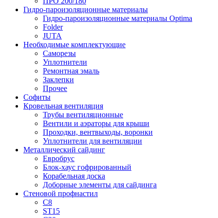
ПРО 200/180
Гидро-пароизоляционные материалы
Гидро-пароизоляционные материалы Optima
Folder
JUTA
Необходимые комплектующие
Саморезы
Уплотнители
Ремонтная эмаль
Заклепки
Прочее
Софиты
Кровельная вентиляция
Трубы вентиляционные
Вентили и аэраторы для крыши
Проходки, вентвыходы, воронки
Уплотнители для вентиляции
Металлический сайдинг
Евробрус
Блок-хаус гофрированный
Корабельная доска
Доборные элементы для сайдинга
Стеновой профнастил
С8
ST15