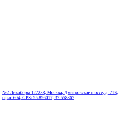
№2 Лихоборы
127238, Москва, Дмитровское шоссе, д. 71Б,
офис 604, GPS: 55.856017, 37.558867