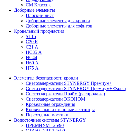
СМ Классик
Доборные элементы
Плоский лист
Доборные элементы для кровли
Доборные элементы для софитов
Кровельный профнастил
ST15
С20 R
C21 А
НС35 А
НС44
Н60 А
Н75 А
Элементы безопасности кровли
Снегозадержатели STYNERGY Премиум+
Снегозадержатели STYNERGY Премиум+ Фальц
Снегозадержатели Прайм (распродажа)
Снегозадержатели ЭКОНОМ
Кровельные ограждения
Кровельные и стеновые лестницы
Переходные мостики
Водосточные системы STYNERGY
ПРЕМИУМ 125/90
СТАНДАРТ 125/90