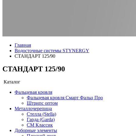
Главная
Водосточные системы STYNERGY
СТАНДАРТ 125/90
СТАНДАРТ 125/90
Каталог
Фальцевая кровля
Фальцевая кровля Смарт Фальц Про
Штрипс оптом
Металлочерепица
Стелла (Stella)
Гарда (Garda)
СМ Классик
Доборные элементы
Плоский лист