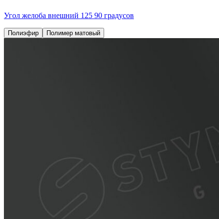
Угол желоба внешний 125 90 градусов
Полиэфир
Полимер матовый