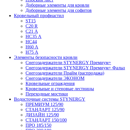
Доборные элементы для кровли
Доборные элементы для софитов
Кровельный профнастил
ST15
С20 R
C21 А
НС35 А
НС44
Н60 А
Н75 А
Элементы безопасности кровли
Снегозадержатели STYNERGY Премиум+
Снегозадержатели STYNERGY Премиум+ Фальц
Снегозадержатели Прайм (распродажа)
Снегозадержатели ЭКОНОМ
Кровельные ограждения
Кровельные и стеновые лестницы
Переходные мостики
Водосточные системы STYNERGY
ПРЕМИУМ 125/90
СТАНДАРТ 125/90
ДИЗАЙН 125/90
СТАНДАРТ 150/100
ПРО 185/150