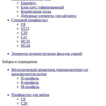
Евробрус
Блок-хаус гофрированный
Корабельная доска
Доборные элементы для сайдинга
Стеновой профнастил
С8
ST15
С20
С21
НС35
НС44
Элементы подконструкции фасадов зданий
Заборы и ограждения
Металлический штакетник (евроштакетник) от
производителя оптом
П-профиль
R-профиль
М-профиль
Профнастил для забора
С8
С20