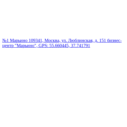
№1 Марьино
109341, Москва, ул. Люблинская, д. 151 бизнес-
центр "Марьино", GPS: 55.660445, 37.741791