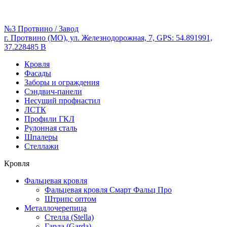
№3 Протвино / Завод
г. Протвино (МО), ул. Железнодорожная, 7, GPS: 54.891991,
37.228485 В
Кровля
Фасады
Заборы и ограждения
Сэндвич-панели
Несущий профнастил
ЛСТК
Профили ГКЛ
Рулонная сталь
Шпалеры
Стеллажи
Кровля
Фальцевая кровля
Фальцевая кровля Смарт Фальц Про
Штрипс оптом
Металлочерепица
Стелла (Stella)
Гарда (Garda)