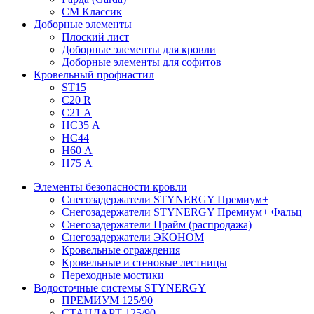
СМ Классик
Доборные элементы
Плоский лист
Доборные элементы для кровли
Доборные элементы для софитов
Кровельный профнастил
ST15
С20 R
C21 А
НС35 А
НС44
Н60 А
Н75 А
Элементы безопасности кровли
Снегозадержатели STYNERGY Премиум+
Снегозадержатели STYNERGY Премиум+ Фальц
Снегозадержатели Прайм (распродажа)
Снегозадержатели ЭКОНОМ
Кровельные ограждения
Кровельные и стеновые лестницы
Переходные мостики
Водосточные системы STYNERGY
ПРЕМИУМ 125/90
СТАНДАРТ 125/90