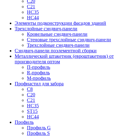
С20
С21
НС35
НС44
Элементы подконструкции фасадов зданий
Трехслойные сэндвич-панели
Кровельные сэндвич-панели
Стеновые трехслойные сэндвич-панели
Трехслойные сэндвич-панели
Сэндвич-панели поэлементной сборки
Металлический штакетник (евроштакетник) от
производителя оптом
П-профиль
R-профиль
М-профиль
Профнастил для забора
С8
С20
С21
НС35
ST15
НС44
Профиль
Профиль G
Профиль S