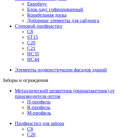
Евробрус
Блок-хаус гофрированный
Корабельная доска
Доборные элементы для сайдинга
Стеновой профнастил
С8
ST15
С20
С21
НС35
НС44
Элементы подконструкции фасадов зданий
Заборы и ограждения
Металлический штакетник (евроштакетник) от
производителя оптом
П-профиль
R-профиль
М-профиль
Профнастил для забора
С8
С20