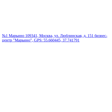
№1 Марьино
109341, Москва, ул. Люблинская, д. 151 бизнес-
центр "Марьино", GPS: 55.660445, 37.741791