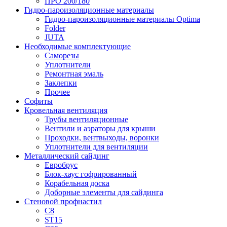
ПРО 200/180
Гидро-пароизоляционные материалы
Гидро-пароизоляционные материалы Optima
Folder
JUTA
Необходимые комплектующие
Саморезы
Уплотнители
Ремонтная эмаль
Заклепки
Прочее
Софиты
Кровельная вентиляция
Трубы вентиляционные
Вентили и аэраторы для крыши
Проходки, вентвыходы, воронки
Уплотнители для вентиляции
Металлический сайдинг
Евробрус
Блок-хаус гофрированный
Корабельная доска
Доборные элементы для сайдинга
Стеновой профнастил
С8
ST15