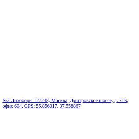
№2 Лихоборы
127238, Москва, Дмитровское шоссе, д. 71Б,
офис 604, GPS: 55.856017, 37.558867