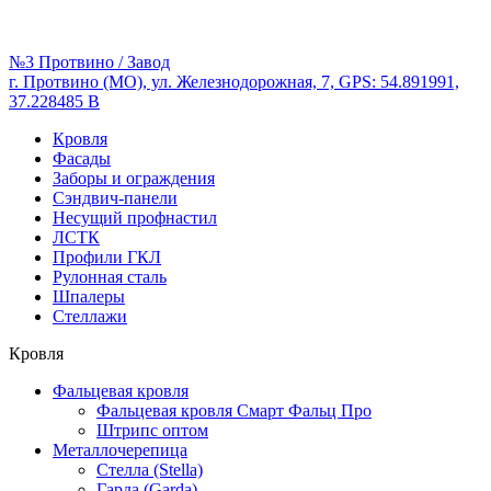
№3 Протвино / Завод
г. Протвино (МО), ул. Железнодорожная, 7, GPS: 54.891991,
37.228485 В
Кровля
Фасады
Заборы и ограждения
Сэндвич-панели
Несущий профнастил
ЛСТК
Профили ГКЛ
Рулонная сталь
Шпалеры
Стеллажи
Кровля
Фальцевая кровля
Фальцевая кровля Смарт Фальц Про
Штрипс оптом
Металлочерепица
Стелла (Stella)
Гарда (Garda)