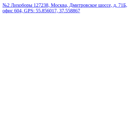
№2 Лихоборы
127238, Москва, Дмитровское шоссе, д. 71Б,
офис 604, GPS: 55.856017, 37.558867