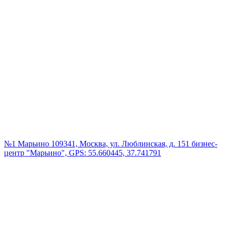
№1 Марьино
109341, Москва, ул. Люблинская, д. 151 бизнес-
центр "Марьино", GPS: 55.660445, 37.741791