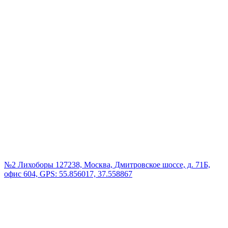
№2 Лихоборы
127238, Москва, Дмитровское шоссе, д. 71Б,
офис 604, GPS: 55.856017, 37.558867