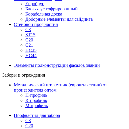
Евробрус
Блок-хаус гофрированный
Корабельная доска
Доборные элементы для сайдинга
Стеновой профнастил
С8
ST15
С20
С21
НС35
НС44
Элементы подконструкции фасадов зданий
Заборы и ограждения
Металлический штакетник (евроштакетник) от
производителя оптом
П-профиль
R-профиль
М-профиль
Профнастил для забора
С8
С20