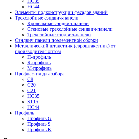
НС35
НС44
Элементы подконструкции фасадов зданий
Трехслойные сэндвич-панели
Кровельные сэндвич-панели
Стеновые трехслойные сэндвич-панели
Трехслойные сэндвич-панели
Сэндвич-панели поэлементной сборки
Металлический штакетник (евроштакетник) от
производителя оптом
П-профиль
R-профиль
М-профиль
Профнастил для забора
С8
С20
С21
НС35
ST15
НС44
Профиль
Профиль G
Профиль S
Профиль K