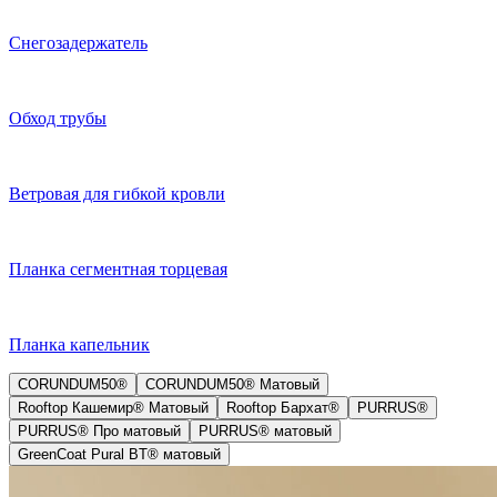
Снегозадержатель
Обход трубы
Ветровая для гибкой кровли
Планка сегментная торцевая
Планка капельник
CORUNDUM50®
CORUNDUM50® Матовый
Rooftop Кашемир® Матовый
Rooftop Бархат®
PURRUS®
PURRUS® Про матовый
PURRUS® матовый
GreenCoat Pural BT® матовый