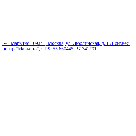
№1 Марьино
109341, Москва, ул. Люблинская, д. 151 бизнес-
центр "Марьино", GPS: 55.660445, 37.741791