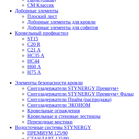
СМ Классик
Доборные элементы
Плоский лист
Доборные элементы для кровли
Доборные элементы для софитов
Кровельный профнастил
ST15
С20 R
C21 А
НС35 А
НС44
Н60 А
Н75 А
Элементы безопасности кровли
Снегозадержатели STYNERGY Премиум+
Снегозадержатели STYNERGY Премиум+ Фальц
Снегозадержатели Прайм (распродажа)
Снегозадержатели ЭКОНОМ
Кровельные ограждения
Кровельные и стеновые лестницы
Переходные мостики
Водосточные системы STYNERGY
ПРЕМИУМ 125/90
СТАНДАРТ 125/90