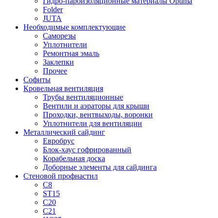
Гидро-пароизоляционные материалы Optima
Folder
JUTA
Необходимые комплектующие
Саморезы
Уплотнители
Ремонтная эмаль
Заклепки
Прочее
Софиты
Кровельная вентиляция
Трубы вентиляционные
Вентили и аэраторы для крыши
Проходки, вентвыходы, воронки
Уплотнители для вентиляции
Металлический сайдинг
Евробрус
Блок-хаус гофрированный
Корабельная доска
Доборные элементы для сайдинга
Стеновой профнастил
С8
ST15
С20
С21