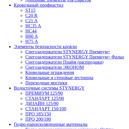
Кровельный профнастил
ST15
С20 R
C21 А
НС35 А
НС44
Н60 А
Н75 А
Элементы безопасности кровли
Снегозадержатели STYNERGY Премиум+
Снегозадержатели STYNERGY Премиум+ Фальц
Снегозадержатели Прайм (распродажа)
Снегозадержатели ЭКОНОМ
Кровельные ограждения
Кровельные и стеновые лестницы
Переходные мостики
Водосточные системы STYNERGY
ПРЕМИУМ 125/90
СТАНДАРТ 125/90
ДИЗАЙН 125/90
СТАНДАРТ 150/100
ПРО 185/150
ПРО 200/180
Гидро-пароизоляционные материалы