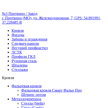
№3 Протвино / Завод
г. Протвино (МО), ул. Железнодорожная, 7, GPS: 54.891991,
37.228485 В
Кровля
Фасады
Заборы и ограждения
Сэндвич-панели
Несущий профнастил
ЛСТК
Профили ГКЛ
Рулонная сталь
Шпалеры
Стеллажи
Кровля
Фальцевая кровля
Фальцевая кровля Смарт Фальц Про
Штрипс оптом
Металлочерепица
Стелла (Stella)
Гарда (Garda)