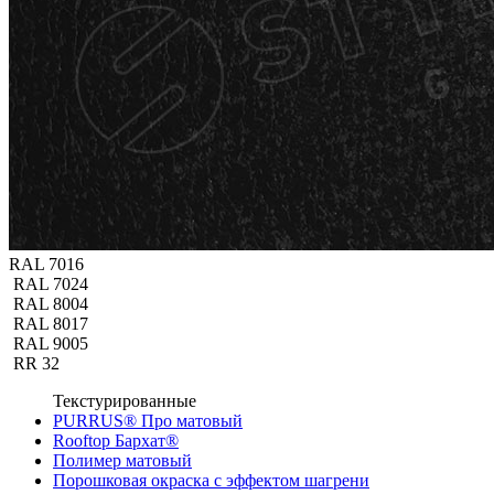
RAL 7016
RAL 7024
RAL 8004
RAL 8017
RAL 9005
RR 32
Текстурированные
PURRUS® Про матовый
Rooftop Бархат®
Полимер матовый
Порошковая окраска с эффектом шагрени