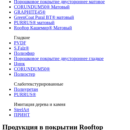
Порошковое покрытие двустороннее матовое
CORUNDUM50® Матовый
GRAPHITE45®
GreenCoat Pural BT® матовый
PURRUS® матовый
Rooftop Кашемир® Матовый
Гладкие
PVDF
S.Falz®
Полиэфир
Порошковое покрытие двустороннее гладкое
Цинк
CORUNDUM50®
Полиэстер
Слаботекстурированные
Полиуретан
PURRUS®
Имитация дерева и камня
SteelArt
ПРИНТ
Продукция в покрытии Rooftop