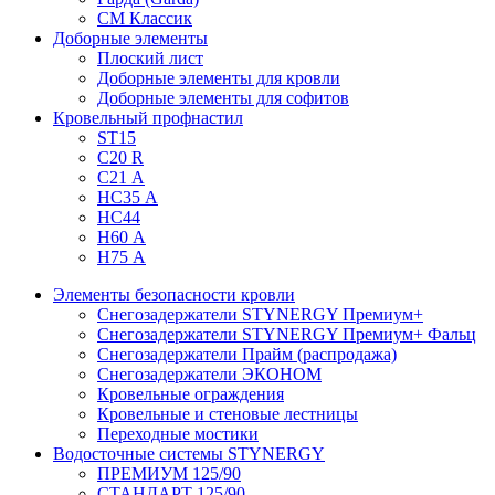
СМ Классик
Доборные элементы
Плоский лист
Доборные элементы для кровли
Доборные элементы для софитов
Кровельный профнастил
ST15
С20 R
C21 А
НС35 А
НС44
Н60 А
Н75 А
Элементы безопасности кровли
Снегозадержатели STYNERGY Премиум+
Снегозадержатели STYNERGY Премиум+ Фальц
Снегозадержатели Прайм (распродажа)
Снегозадержатели ЭКОНОМ
Кровельные ограждения
Кровельные и стеновые лестницы
Переходные мостики
Водосточные системы STYNERGY
ПРЕМИУМ 125/90
СТАНДАРТ 125/90