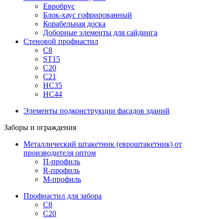
Евробрус
Блок-хаус гофрированный
Корабельная доска
Доборные элементы для сайдинга
Стеновой профнастил
С8
ST15
С20
С21
НС35
НС44
Элементы подконструкции фасадов зданий
Заборы и ограждения
Металлический штакетник (евроштакетник) от
производителя оптом
П-профиль
R-профиль
М-профиль
Профнастил для забора
С8
С20