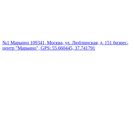
№1 Марьино
109341, Москва, ул. Люблинская, д. 151 бизнес-
центр "Марьино", GPS: 55.660445, 37.741791