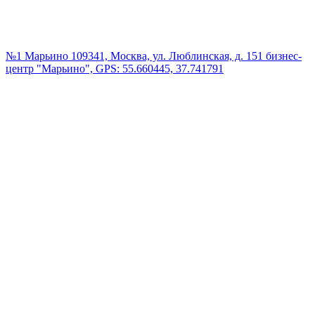
№1 Марьино
109341, Москва, ул. Люблинская, д. 151 бизнес-
центр "Марьино", GPS: 55.660445, 37.741791