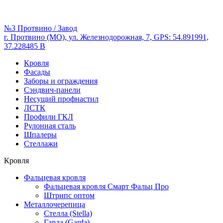
№3 Протвино / Завод
г. Протвино (МО), ул. Железнодорожная, 7, GPS: 54.891991,
37.228485 В
Кровля
Фасады
Заборы и ограждения
Сэндвич-панели
Несущий профнастил
ЛСТК
Профили ГКЛ
Рулонная сталь
Шпалеры
Стеллажи
Кровля
Фальцевая кровля
Фальцевая кровля Смарт Фальц Про
Штрипс оптом
Металлочерепица
Стелла (Stella)
Гарда (Garda)