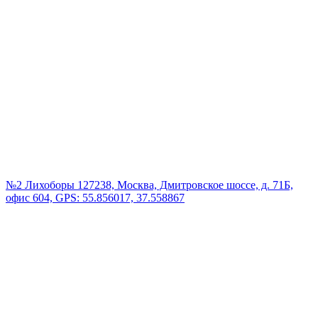
№2 Лихоборы
127238, Москва, Дмитровское шоссе, д. 71Б,
офис 604, GPS: 55.856017, 37.558867