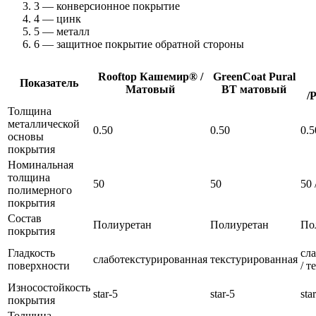
3 — конверсионное покрытие
4 — цинк
5 — металл
6 — защитное покрытие обратной стороны
Rooftop Кашемир® /
GreenCoat Pural
Показатель
Матовый
BT матовый
/
Толщина
металлической
0.50
0.50
0.5
основы
покрытия
Номинальная
толщина
50
50
50 
полимерного
покрытия
Состав
Полиуретан
Полиуретан
По
покрытия
Гладкость
сл
слаботекстурированная
текстурированная
поверхности
/ т
Износостойкость
star-5
star-5
sta
покрытия
Толщина