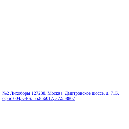
№2 Лихоборы
127238, Москва, Дмитровское шоссе, д. 71Б,
офис 604, GPS: 55.856017, 37.558867