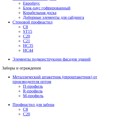
Евробрус
Блок-хаус гофрированный
Корабельная доска
Доборные элементы для сайдинга
Стеновой профнастил
С8
ST15
С20
С21
НС35
НС44
Элементы подконструкции фасадов зданий
Заборы и ограждения
Металлический штакетник (евроштакетник) от
производителя оптом
П-профиль
R-профиль
М-профиль
Профнастил для забора
С8
С20