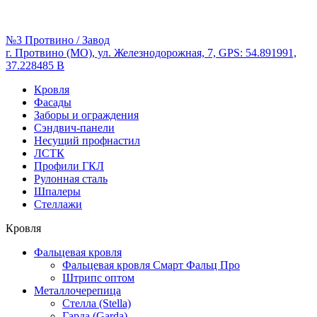
№3 Протвино / Завод
г. Протвино (МО), ул. Железнодорожная, 7, GPS: 54.891991,
37.228485 В
Кровля
Фасады
Заборы и ограждения
Сэндвич-панели
Несущий профнастил
ЛСТК
Профили ГКЛ
Рулонная сталь
Шпалеры
Стеллажи
Кровля
Фальцевая кровля
Фальцевая кровля Смарт Фальц Про
Штрипс оптом
Металлочерепица
Стелла (Stella)
Гарда (Garda)