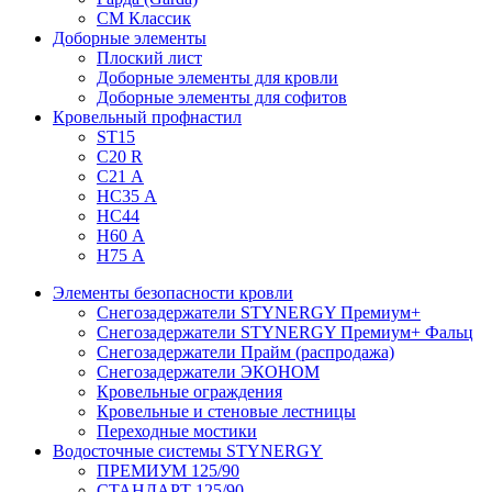
СМ Классик
Доборные элементы
Плоский лист
Доборные элементы для кровли
Доборные элементы для софитов
Кровельный профнастил
ST15
С20 R
C21 А
НС35 А
НС44
Н60 А
Н75 А
Элементы безопасности кровли
Снегозадержатели STYNERGY Премиум+
Снегозадержатели STYNERGY Премиум+ Фальц
Снегозадержатели Прайм (распродажа)
Снегозадержатели ЭКОНОМ
Кровельные ограждения
Кровельные и стеновые лестницы
Переходные мостики
Водосточные системы STYNERGY
ПРЕМИУМ 125/90
СТАНДАРТ 125/90