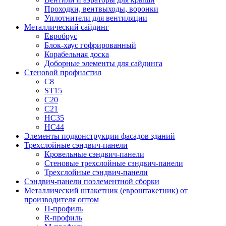
Проходки, вентвыходы, воронки
Уплотнители для вентиляции
Металлический сайдинг
Евробрус
Блок-хаус гофрированный
Корабельная доска
Доборные элементы для сайдинга
Стеновой профнастил
С8
ST15
С20
С21
НС35
НС44
Элементы подконструкции фасадов зданий
Трехслойные сэндвич-панели
Кровельные сэндвич-панели
Стеновые трехслойные сэндвич-панели
Трехслойные сэндвич-панели
Сэндвич-панели поэлементной сборки
Металлический штакетник (евроштакетник) от
производителя оптом
П-профиль
R-профиль