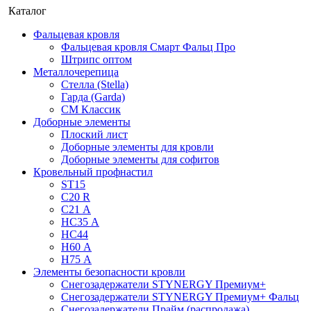
Каталог
Фальцевая кровля
Фальцевая кровля Смарт Фальц Про
Штрипс оптом
Металлочерепица
Стелла (Stella)
Гарда (Garda)
СМ Классик
Доборные элементы
Плоский лист
Доборные элементы для кровли
Доборные элементы для софитов
Кровельный профнастил
ST15
С20 R
C21 А
НС35 А
НС44
Н60 А
Н75 А
Элементы безопасности кровли
Снегозадержатели STYNERGY Премиум+
Снегозадержатели STYNERGY Премиум+ Фальц
Снегозадержатели Прайм (распродажа)