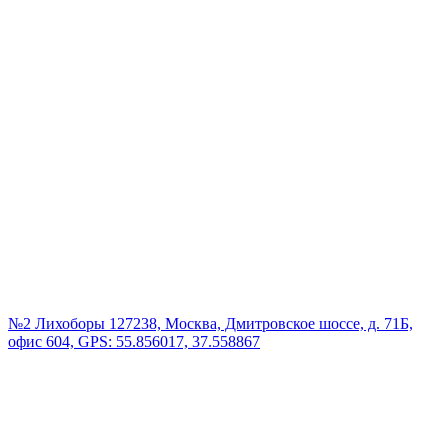
№2 Лихоборы
127238, Москва, Дмитровское шоссе, д. 71Б,
офис 604, GPS: 55.856017, 37.558867