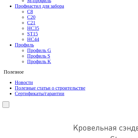
М-профиль
Профнастил для забора
С8
С20
С21
НС35
ST15
НС44
Профиль
Профиль G
Профиль S
Профиль K
Полезное
Новости
Полезные статьи о строительстве
Сертификаты/гарантии