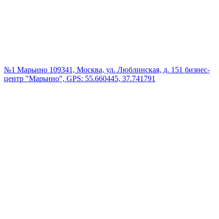
№1 Марьино
109341, Москва, ул. Люблинская, д. 151 бизнес-
центр "Марьино", GPS: 55.660445, 37.741791