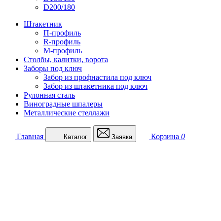
D200/180
Штакетник
П-профиль
R-профиль
М-профиль
Столбы, калитки, ворота
Заборы под ключ
Забор из профнастила под ключ
Забор из штакетника под ключ
Рулонная сталь
Виноградные шпалеры
Металлические стеллажи
Главная
Корзина
0
Каталог
Заявка