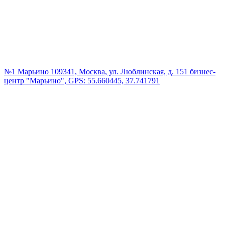
№1 Марьино
109341, Москва, ул. Люблинская, д. 151 бизнес-
центр "Марьино", GPS: 55.660445, 37.741791