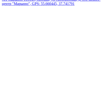
центр "Марьино", GPS: 55.660445, 37.741791