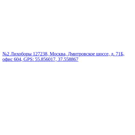
№2 Лихоборы
127238, Москва, Дмитровское шоссе, д. 71Б,
офис 604, GPS: 55.856017, 37.558867