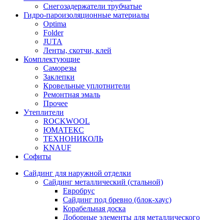
Снегозадержатели трубчатые
Гидро-пароизоляционные материалы
Optima
Folder
JUTA
Ленты, скотчи, клей
Комплектующие
Саморезы
Заклепки
Кровельные уплотнители
Ремонтная эмаль
Прочее
Утеплители
ROCKWOOL
ЮМАТЕКС
ТЕХНОНИКОЛЬ
KNAUF
Софиты
Сайдинг для наружной отделки
Сайдинг металлический (стальной)
Евробрус
Сайдинг под бревно (блок-хаус)
Корабельная доска
Доборные элементы для металлического