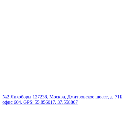
№2 Лихоборы
127238, Москва, Дмитровское шоссе, д. 71Б,
офис 604, GPS: 55.856017, 37.558867