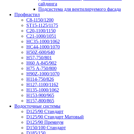
сайдинга
Подсистема для вентилируемого фасада
Профнастил
С8-1150/1200
ST15-1125/1175
С20-1100/1150
С21-1000/1051
НС35-1000/1062
НС44-1000/1070
Н50Z-600/640
Н57-750/801
Н60 А-845/902
Н75 А-750/800
Н90Z-1000/1070
Н114-750/826
Н127-1100/1162
Н135-1000/1062
Н153-900/965
Н157-800/865
Водосточные системы
D125/90 Стандарт
D125/90 Стандарт Матовый
D125/90 Премиум
D150/100 Стандарт
D185/150