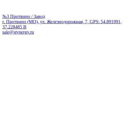
№3 Протвино / Завод
г. Протвино (МО), ул. Железнодорожная, 7, GPS: 54.891991,
37.228485 В
sale@stynergy.ru