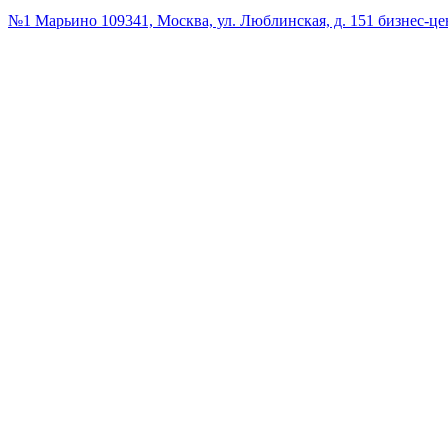
№1 Марьино
109341, Москва, ул. Люблинская, д. 151 бизнес-ц