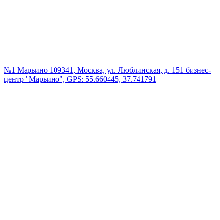
№1 Марьино
109341, Москва, ул. Люблинская, д. 151 бизнес-
центр "Марьино", GPS: 55.660445, 37.741791