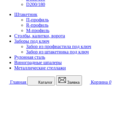
D200/180
Штакетник
П-профиль
R-профиль
М-профиль
Столбы, калитки, ворота
Заборы под ключ
Забор из профнастила под ключ
Забор из штакетника под ключ
Рулонная сталь
Виноградные шпалеры
Металлические стеллажи
Главная
Корзина
0
Каталог
Заявка