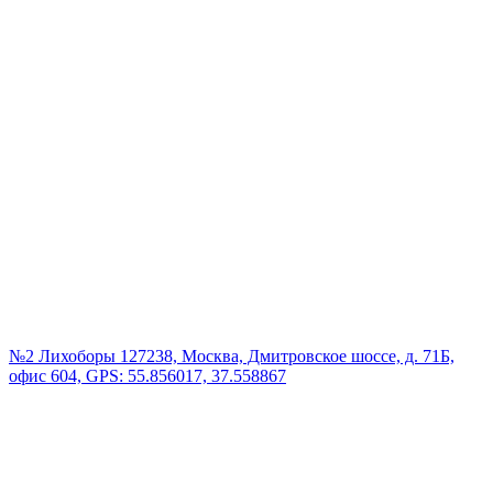
№2 Лихоборы
127238, Москва, Дмитровское шоссе, д. 71Б,
офис 604, GPS: 55.856017, 37.558867