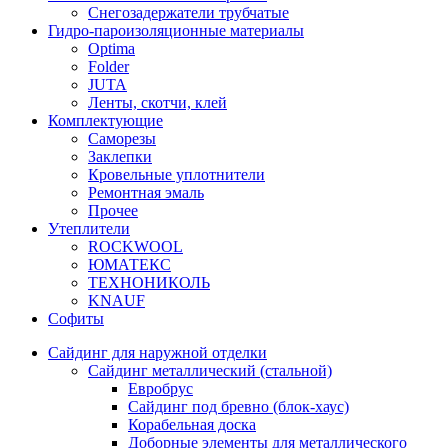
Снегозадержатели трубчатые
Гидро-пароизоляционные материалы
Optima
Folder
JUTA
Ленты, скотчи, клей
Комплектующие
Саморезы
Заклепки
Кровельные уплотнители
Ремонтная эмаль
Прочее
Утеплители
ROCKWOOL
ЮМАТЕКС
ТЕХНОНИКОЛЬ
KNAUF
Софиты
Сайдинг для наружной отделки
Сайдинг металлический (стальной)
Евробрус
Сайдинг под бревно (блок-хаус)
Корабельная доска
Доборные элементы для металлического