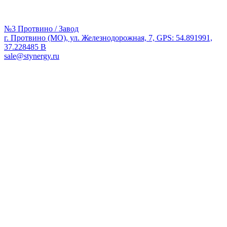
№3 Протвино / Завод
г. Протвино (МО), ул. Железнодорожная, 7, GPS: 54.891991,
37.228485 В
sale@stynergy.ru