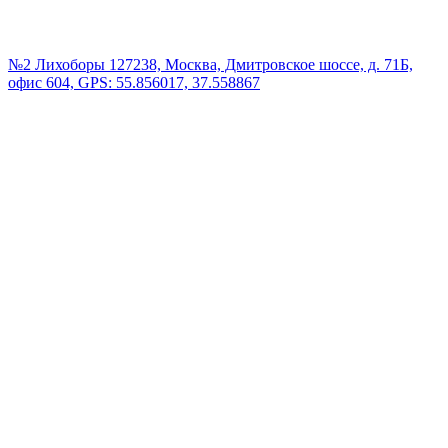
№2 Лихоборы
127238, Москва, Дмитровское шоссе, д. 71Б,
офис 604, GPS: 55.856017, 37.558867