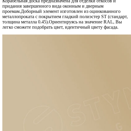
Корабельная доска предназначена для отделки откосов и
придания завершенного вида оконным и дверным
проемам.Доборный элемент изготовлен из оцинкованного
металлопроката c покрытием гладкий полиэстер ST (стандарт,
толщина металла 0.45).Ориентируясь на значение RAL, Вы
легко cможете подобрать цвет, идентичный цвету фасада.