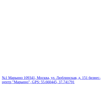
№1 Марьино
109341, Москва, ул. Люблинская, д. 151 бизнес-
центр "Марьино", GPS: 55.660445, 37.741791