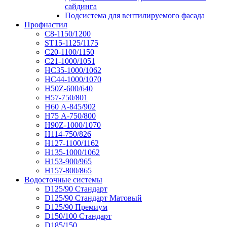
сайдинга
Подсистема для вентилируемого фасада
Профнастил
С8-1150/1200
ST15-1125/1175
С20-1100/1150
С21-1000/1051
НС35-1000/1062
НС44-1000/1070
Н50Z-600/640
Н57-750/801
Н60 А-845/902
Н75 А-750/800
Н90Z-1000/1070
Н114-750/826
Н127-1100/1162
Н135-1000/1062
Н153-900/965
Н157-800/865
Водосточные системы
D125/90 Стандарт
D125/90 Стандарт Матовый
D125/90 Премиум
D150/100 Стандарт
D185/150