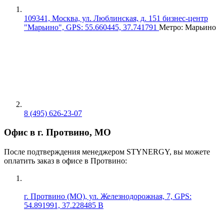
109341, Москва, ул. Люблинская, д. 151 бизнес-центр
"Марьино", GPS: 55.660445, 37.741791
Метро: Марьино
8 (495) 626-23-07
Офис в г. Протвино, МО
После подтверждения менеджером STYNERGY, вы можете
оплатить заказ в офисе в Протвино:
г. Протвино (МО), ул. Железнодорожная, 7, GPS:
54.891991, 37.228485 В