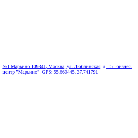
№1 Марьино
109341, Москва, ул. Люблинская, д. 151 бизнес-
центр "Марьино", GPS: 55.660445, 37.741791