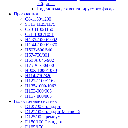
сайдинга
Подсистема для вентилируемого фасада
Профнастил
С8-1150/1200
ST15-1125/1175
С20-1100/1150
С21-1000/1051
НС35-1000/1062
НС44-1000/1070
Н50Z-600/640
Н57-750/801
Н60 А-845/902
Н75 А-750/800
Н90Z-1000/1070
Н114-750/826
Н127-1100/1162
Н135-1000/1062
Н153-900/965
Н157-800/865
Водосточные системы
D125/90 Стандарт
D125/90 Стандарт Матовый
D125/90 Премиум
D150/100 Стандарт
D185/150