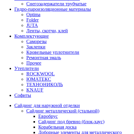
Снегозадержатели трубчатые
Гидро-пароизоляционные материалы
Optima
Folder
JUTA
Ленты, скотчи, клей
Комплектующие
Саморезы
Заклепки
Кровельные уплотнители
Ремонтная эмаль
Прочее
Утеплители
ROCKWOOL
ЮМАТЕКС
ТЕХНОНИКОЛЬ
KNAUF
Софиты
Сайдинг для наружной отделки
Сайдинг металлический (стальной)
Евробрус
Сайдинг под бревно (блок-хаус)
Корабельная доска
Доборные элементы для металлического