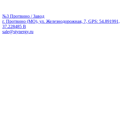
№3 Протвино / Завод
г. Протвино (МО), ул. Железнодорожная, 7, GPS: 54.891991,
37.228485 В
sale@stynergy.ru