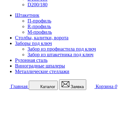
D200/180
Штакетник
П-профиль
R-профиль
М-профиль
Столбы, калитки, ворота
Заборы под ключ
Забор из профнастила под ключ
Забор из штакетника под ключ
Рулонная сталь
Виноградные шпалеры
Металлические стеллажи
Главная
Корзина
0
Каталог
Заявка