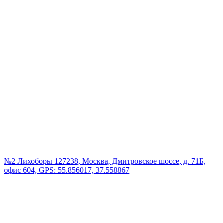
№2 Лихоборы
127238, Москва, Дмитровское шоссе, д. 71Б,
офис 604, GPS: 55.856017, 37.558867