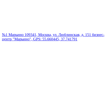
№1 Марьино
109341, Москва, ул. Люблинская, д. 151 бизнес-
центр "Марьино", GPS: 55.660445, 37.741791