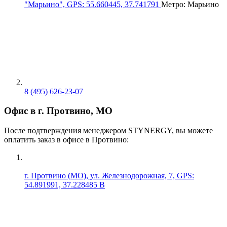
"Марьино", GPS: 55.660445, 37.741791
Метро: Марьино
8 (495) 626-23-07
Офис в г. Протвино, МО
После подтверждения менеджером STYNERGY, вы можете
оплатить заказ в офисе в Протвино:
г. Протвино (МО), ул. Железнодорожная, 7, GPS:
54.891991, 37.228485 В