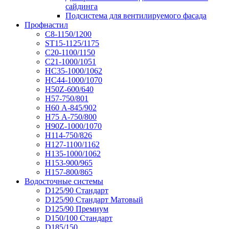
сайдинга
Подсистема для вентилируемого фасада
Профнастил
С8-1150/1200
ST15-1125/1175
С20-1100/1150
С21-1000/1051
НС35-1000/1062
НС44-1000/1070
Н50Z-600/640
Н57-750/801
Н60 А-845/902
Н75 А-750/800
Н90Z-1000/1070
Н114-750/826
Н127-1100/1162
Н135-1000/1062
Н153-900/965
Н157-800/865
Водосточные системы
D125/90 Стандарт
D125/90 Стандарт Матовый
D125/90 Премиум
D150/100 Стандарт
D185/150