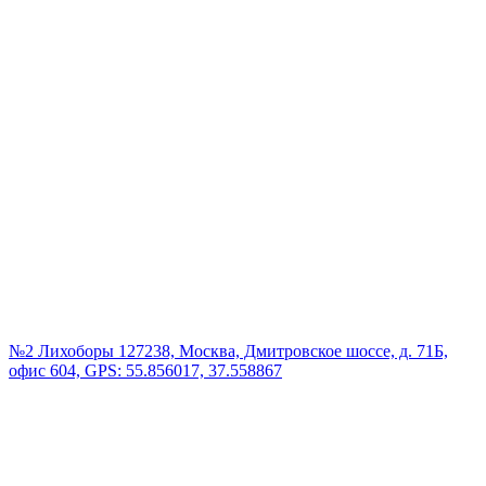
№2 Лихоборы
127238, Москва, Дмитровское шоссе, д. 71Б,
офис 604, GPS: 55.856017, 37.558867