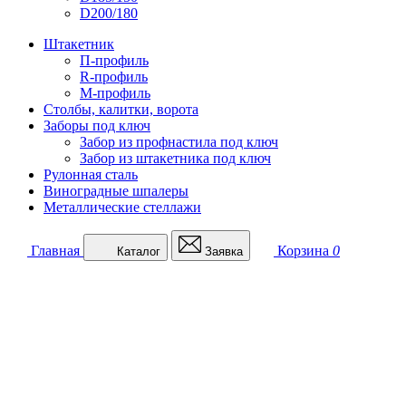
D200/180
Штакетник
П-профиль
R-профиль
М-профиль
Столбы, калитки, ворота
Заборы под ключ
Забор из профнастила под ключ
Забор из штакетника под ключ
Рулонная сталь
Виноградные шпалеры
Металлические стеллажи
Главная
Корзина
0
Каталог
Заявка