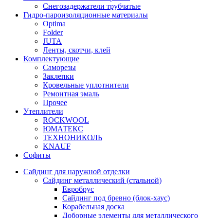
Снегозадержатели трубчатые
Гидро-пароизоляционные материалы
Optima
Folder
JUTA
Ленты, скотчи, клей
Комплектующие
Саморезы
Заклепки
Кровельные уплотнители
Ремонтная эмаль
Прочее
Утеплители
ROCKWOOL
ЮМАТЕКС
ТЕХНОНИКОЛЬ
KNAUF
Софиты
Сайдинг для наружной отделки
Сайдинг металлический (стальной)
Евробрус
Сайдинг под бревно (блок-хаус)
Корабельная доска
Доборные элементы для металлического