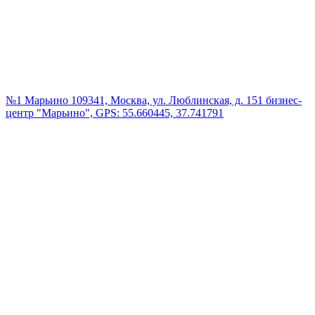
№1 Марьино
109341, Москва, ул. Люблинская, д. 151 бизнес-
центр "Марьино", GPS: 55.660445, 37.741791