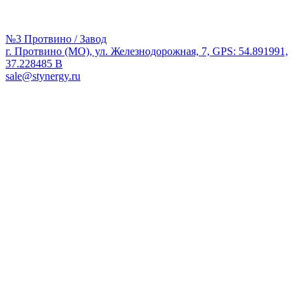
№3 Протвино / Завод
г. Протвино (МО), ул. Железнодорожная, 7, GPS: 54.891991,
37.228485 В
sale@stynergy.ru