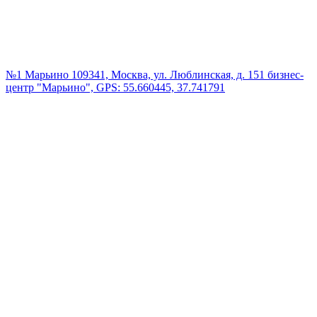
№1 Марьино
109341, Москва, ул. Люблинская, д. 151 бизнес-
центр "Марьино", GPS: 55.660445, 37.741791