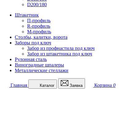
D200/180
Штакетник
П-профиль
R-профиль
М-профиль
Столбы, калитки, ворота
Заборы под ключ
Забор из профнастила под ключ
Забор из штакетника под ключ
Рулонная сталь
Виноградные шпалеры
Металлические стеллажи
Главная
Корзина
0
Каталог
Заявка