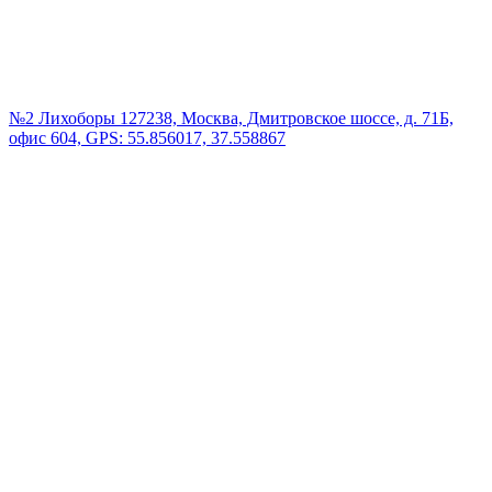
№2 Лихоборы
127238, Москва, Дмитровское шоссе, д. 71Б,
офис 604, GPS: 55.856017, 37.558867