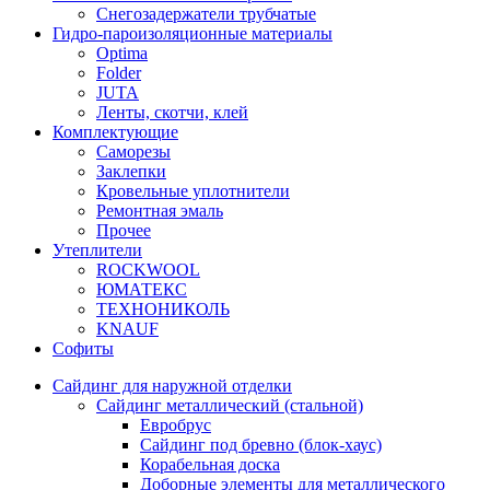
Снегозадержатели трубчатые
Гидро-пароизоляционные материалы
Optima
Folder
JUTA
Ленты, скотчи, клей
Комплектующие
Саморезы
Заклепки
Кровельные уплотнители
Ремонтная эмаль
Прочее
Утеплители
ROCKWOOL
ЮМАТЕКС
ТЕХНОНИКОЛЬ
KNAUF
Софиты
Сайдинг для наружной отделки
Сайдинг металлический (стальной)
Евробрус
Сайдинг под бревно (блок-хаус)
Корабельная доска
Доборные элементы для металлического