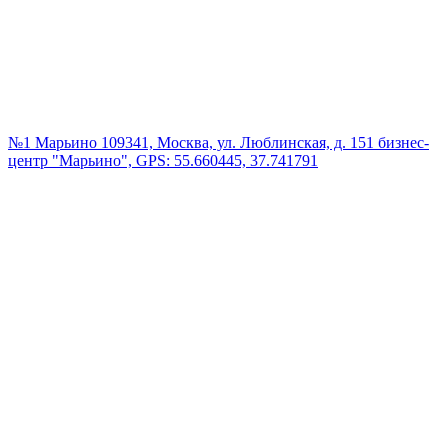
№1 Марьино
109341, Москва, ул. Люблинская, д. 151 бизнес-
центр "Марьино", GPS: 55.660445, 37.741791