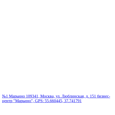
№1 Марьино
109341, Москва, ул. Люблинская, д. 151 бизнес-
центр "Марьино", GPS: 55.660445, 37.741791