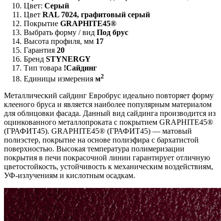
Цвет:
Серый
Цвет
RAL 7024, графитовый серый
Покрытие
GRAPHITE45®
Выбрать форму / вид
Под брус
Высота профиля, мм
17
Гарантия
20
Бренд
STYNERGY
Тип товара
!Сайдинг
2
Единицы измерения
м
Металлический сайдинг Евробрус идеально повторяет форму
клееного бруса и является наиболее популярным материалом
для облицовки фасада. Данный вид сайдинга производится из
оцинкованного металлопроката с покрытием GRAPHITE45®
(ГРАФИТ45). GRAPHITE45® (ГРАФИТ45) — матовый
полиэстер, покрытие на основе полиэфира с бархатистой
поверхностью. Высокая температура полимеризации
покрытия в печи покрасочной линии гарантирует отличную
цветостойкость, устойчивость к механическим воздействиям,
УФ-излучениям и кислотным осадкам.