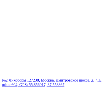
№2 Лихоборы
127238, Москва, Дмитровское шоссе, д. 71Б,
офис 604, GPS: 55.856017, 37.558867