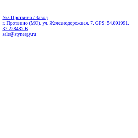
№3 Протвино / Завод
г. Протвино (МО), ул. Железнодорожная, 7, GPS: 54.891991,
37.228485 В
sale@stynergy.ru