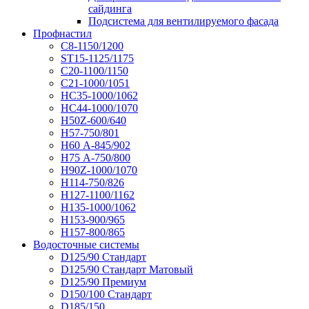
сайдинга
Подсистема для вентилируемого фасада
Профнастил
С8-1150/1200
ST15-1125/1175
С20-1100/1150
С21-1000/1051
НС35-1000/1062
НС44-1000/1070
Н50Z-600/640
Н57-750/801
Н60 А-845/902
Н75 А-750/800
Н90Z-1000/1070
Н114-750/826
Н127-1100/1162
Н135-1000/1062
Н153-900/965
Н157-800/865
Водосточные системы
D125/90 Стандарт
D125/90 Стандарт Матовый
D125/90 Премиум
D150/100 Стандарт
D185/150