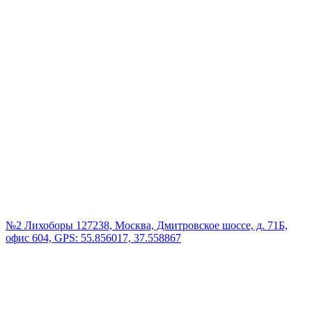
№2 Лихоборы
127238, Москва, Дмитровское шоссе, д. 71Б,
офис 604, GPS: 55.856017, 37.558867