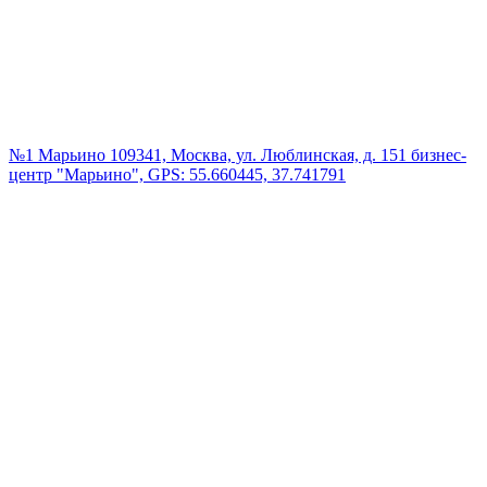
№1 Марьино
109341, Москва, ул. Люблинская, д. 151 бизнес-
центр "Марьино", GPS: 55.660445, 37.741791