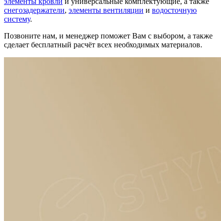
элементы кровли
и универсальные комплектующие, а также
снегозадержатели
,
элементы вентиляции
и
водосточную
систему
.
Позвоните нам, и менеджер поможет Вам с выбором, а также
сделает бесплатный расчёт всех необходимых материалов.