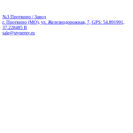
№3 Протвино / Завод
г. Протвино (МО), ул. Железнодорожная, 7, GPS: 54.891991,
37.228485 В
sale@stynergy.ru