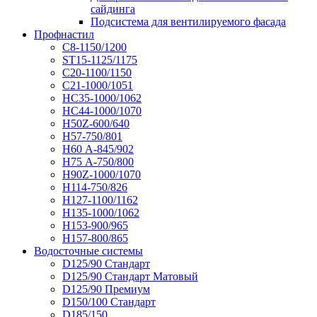
сайдинга
Подсистема для вентилируемого фасада
Профнастил
С8-1150/1200
ST15-1125/1175
С20-1100/1150
С21-1000/1051
НС35-1000/1062
НС44-1000/1070
Н50Z-600/640
Н57-750/801
Н60 А-845/902
Н75 А-750/800
Н90Z-1000/1070
Н114-750/826
Н127-1100/1162
Н135-1000/1062
Н153-900/965
Н157-800/865
Водосточные системы
D125/90 Стандарт
D125/90 Стандарт Матовый
D125/90 Премиум
D150/100 Стандарт
D185/150