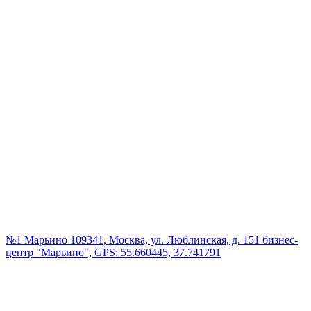
№1 Марьино
109341, Москва, ул. Люблинская, д. 151 бизнес-
центр "Марьино", GPS: 55.660445, 37.741791