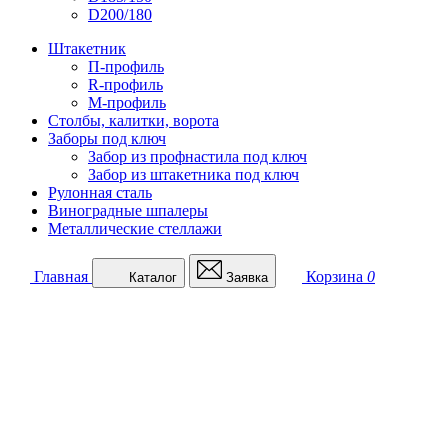
D200/180
Штакетник
П-профиль
R-профиль
М-профиль
Столбы, калитки, ворота
Заборы под ключ
Забор из профнастила под ключ
Забор из штакетника под ключ
Рулонная сталь
Виноградные шпалеры
Металлические стеллажи
Главная
Корзина
0
Каталог
Заявка