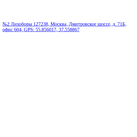
№2 Лихоборы
127238, Москва, Дмитровское шоссе, д. 71Б,
офис 604, GPS: 55.856017, 37.558867