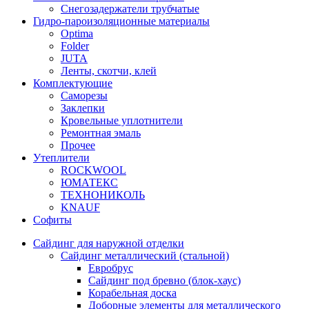
Снегозадержатели трубчатые
Гидро-пароизоляционные материалы
Optima
Folder
JUTA
Ленты, скотчи, клей
Комплектующие
Саморезы
Заклепки
Кровельные уплотнители
Ремонтная эмаль
Прочее
Утеплители
ROCKWOOL
ЮМАТЕКС
ТЕХНОНИКОЛЬ
KNAUF
Софиты
Сайдинг для наружной отделки
Сайдинг металлический (стальной)
Евробрус
Сайдинг под бревно (блок-хаус)
Корабельная доска
Доборные элементы для металлического