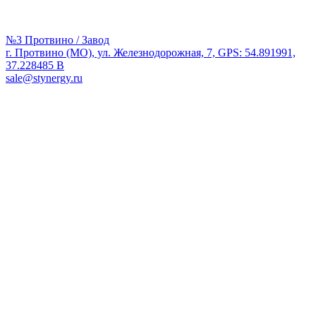
№3 Протвино / Завод
г. Протвино (МО), ул. Железнодорожная, 7, GPS: 54.891991,
37.228485 В
sale@stynergy.ru