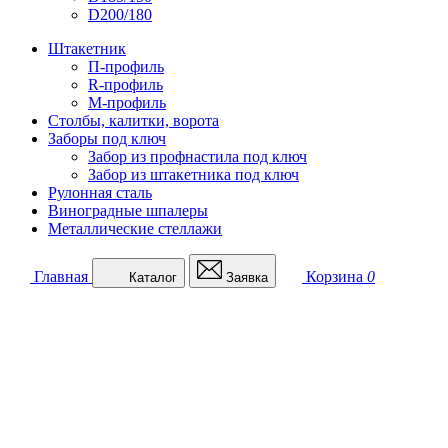
D200/180
Штакетник
П-профиль
R-профиль
М-профиль
Столбы, калитки, ворота
Заборы под ключ
Забор из профнастила под ключ
Забор из штакетника под ключ
Рулонная сталь
Виноградные шпалеры
Металлические стеллажи
Главная
Корзина
0
Каталог
Заявка