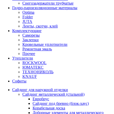
Снегозадержатели трубчатые
Гидро-пароизоляционные материалы
Optima
Folder
JUTA
Ленты, скотчи, клей
Комплектующие
Саморезы
Заклепки
Кровельные уплотнители
Ремонтная эмаль
Прочее
Утеплители
ROCKWOOL
ЮМАТЕКС
ТЕХНОНИКОЛЬ
KNAUF
Софиты
Сайдинг для наружной отделки
Сайдинг металлический (стальной)
Евробрус
Сайдинг под бревно (блок-хаус)
Корабельная доска
Доборные элементы для металлического