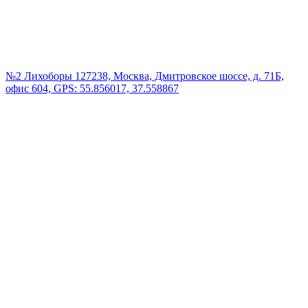
№2 Лихоборы
127238, Москва, Дмитровское шоссе, д. 71Б,
офис 604, GPS: 55.856017, 37.558867