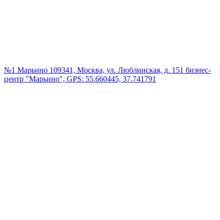
№1 Марьино
109341, Москва, ул. Люблинская, д. 151 бизнес-
центр "Марьино", GPS: 55.660445, 37.741791