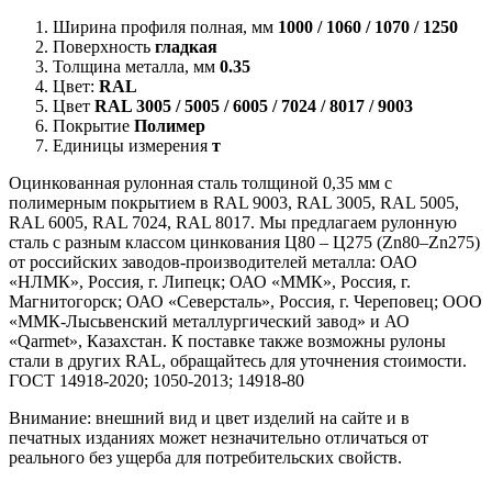
Ширина профиля полная, мм
1000 / 1060 / 1070 / 1250
Поверхность
гладкая
Толщина металла, мм
0.35
Цвет:
RAL
Цвет
RAL 3005 / 5005 / 6005 / 7024 / 8017 / 9003
Покрытие
Полимер
Единицы измерения
т
Оцинкованная рулонная сталь толщиной 0,35 мм с
полимерным покрытием в RAL 9003, RAL 3005, RAL 5005,
RAL 6005, RAL 7024, RAL 8017. Мы предлагаем рулонную
сталь с разным классом цинкования Ц80 – Ц275 (Zn80–Zn275)
от российских заводов-производителей металла: ОАО
«НЛМК», Россия, г. Липецк; ОАО «ММК», Россия, г.
Магнитогорск; ОАО «Северсталь», Россия, г. Череповец; ООО
«ММК-Лысьвенский металлургический завод» и АО
«Qarmet», Казахстан. К поставке также возможны рулоны
стали в других RAL, обращайтесь для уточнения стоимости.
ГОСТ 14918-2020; 1050-2013; 14918-80
Внимание:
внешний вид и цвет изделий на сайте и в
печатных изданиях может незначительно отличаться от
реального без ущерба для потребительских свойств.