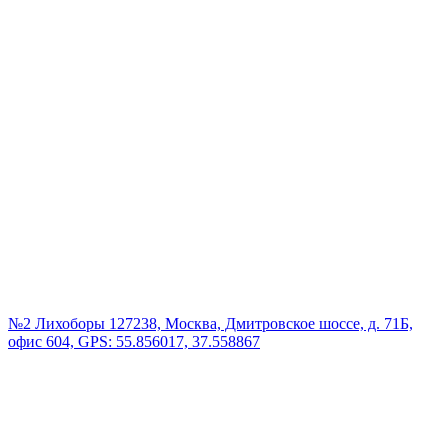
№2 Лихоборы
127238, Москва, Дмитровское шоссе, д. 71Б,
офис 604, GPS: 55.856017, 37.558867