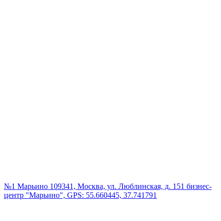
№1 Марьино
109341, Москва, ул. Люблинская, д. 151 бизнес-
центр "Марьино", GPS: 55.660445, 37.741791