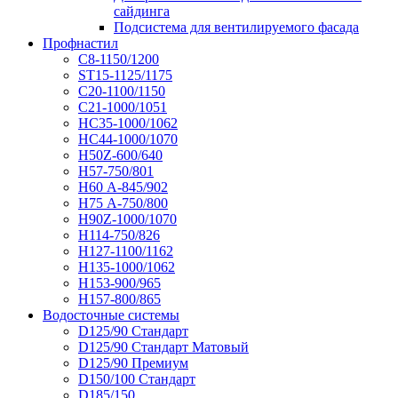
сайдинга
Подсистема для вентилируемого фасада
Профнастил
С8-1150/1200
ST15-1125/1175
С20-1100/1150
С21-1000/1051
НС35-1000/1062
НС44-1000/1070
Н50Z-600/640
Н57-750/801
Н60 А-845/902
Н75 А-750/800
Н90Z-1000/1070
Н114-750/826
Н127-1100/1162
Н135-1000/1062
Н153-900/965
Н157-800/865
Водосточные системы
D125/90 Стандарт
D125/90 Стандарт Матовый
D125/90 Премиум
D150/100 Стандарт
D185/150