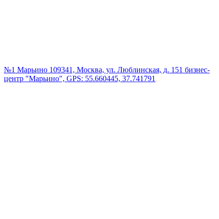
№1 Марьино
109341, Москва, ул. Люблинская, д. 151 бизнес-
центр "Марьино", GPS: 55.660445, 37.741791