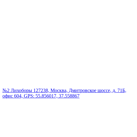
№2 Лихоборы
127238, Москва, Дмитровское шоссе, д. 71Б,
офис 604, GPS: 55.856017, 37.558867