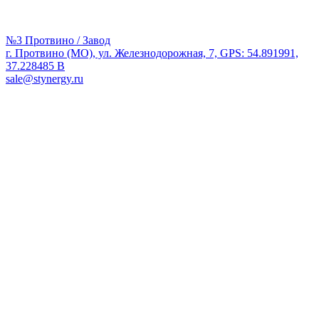
№3 Протвино / Завод
г. Протвино (МО), ул. Железнодорожная, 7, GPS: 54.891991,
37.228485 В
sale@stynergy.ru