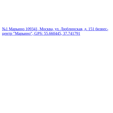
№1 Марьино
109341, Москва, ул. Люблинская, д. 151 бизнес-
центр "Марьино", GPS: 55.660445, 37.741791