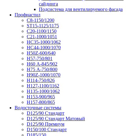
сайдинга
Подсистема для вентилируемого фасада
Профнастил
С8-1150/1200
ST15-1125/1175
С20-1100/1150
С21-1000/1051
НС35-1000/1062
НС44-1000/1070
Н50Z-600/640
Н57-750/801
Н60 А-845/902
Н75 А-750/800
Н90Z-1000/1070
Н114-750/826
Н127-1100/1162
Н135-1000/1062
Н153-900/965
Н157-800/865
Водосточные системы
D125/90 Стандарт
D125/90 Стандарт Матовый
D125/90 Премиум
D150/100 Стандарт
D185/150