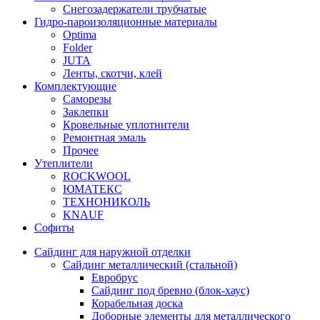
Снегозадержатели трубчатые
Гидро-пароизоляционные материалы
Optima
Folder
JUTA
Ленты, скотчи, клей
Комплектующие
Саморезы
Заклепки
Кровельные уплотнители
Ремонтная эмаль
Прочее
Утеплители
ROCKWOOL
ЮМАТЕКС
ТЕХНОНИКОЛЬ
KNAUF
Софиты
Сайдинг для наружной отделки
Сайдинг металлический (стальной)
Евробрус
Сайдинг под бревно (блок-хаус)
Корабельная доска
Доборные элементы для металлического