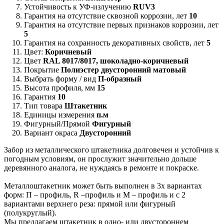
Устойчивость к УФ-излучению
RUV3
Гарантия на отсутствие сквозной коррозии, лет
10
Гарантия на отсутствие первых признаков коррозии, лет
5
Гарантия на сохранность декоративных свойств, лет
5
Цвет:
Коричневый
Цвет
RAL 8017/8017, шоколадно-коричневый
Покрытие
Полиэстер двусторонний матовый
Выбрать форму / вид
П-образный
Высота профиля, мм
15
Гарантия
10
Тип товара
Штакетник
Единицы измерения
п.м
Фигурный/Прямой
Фигурный
Вариант окраса
Двусторонний
Забор из металлического штакетника долговечен и устойчив к
погодным условиям, он прослужит значительно дольше
деревянного аналога, не нуждаясь в ремонте и покраске.
Металлоштакетник может быть выполнен в 3х вариантах
форм: П – профиль, R –профиль и М – профиль и с 2
вариантами верхнего реза: прямой или фигурный
(полукруглый).
Мы предлагаем штакетник в одно- или двустороннем