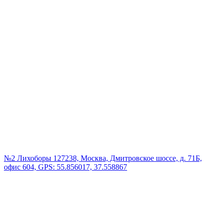
№2 Лихоборы
127238, Москва, Дмитровское шоссе, д. 71Б,
офис 604, GPS: 55.856017, 37.558867