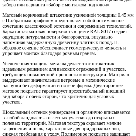
забора или варианта «Забор с монтажом под ключ».
Матовый коричневый штакетник усиленной толщины 0.45 мм
с П-образным профилем представляет собой оптимальное
сочетание классической эстетики и современных технологий.
Бархатистая матовая поверхность в цвете RAL 8017 создает
ощущение натуральности и благородства, визуально
напоминая выдержанную древесину элитных пород. П-
образное сечение обеспечивает геометрическую четкость и
упрощает монтаж благодаря ровным граням.
Увеличенная толщина металла делает этот штакетник
идеальным решением для высоких ограждений и участков,
требующих повышенной прочности конструкции. Материал
выдерживает значительные ветровые и механические
нагрузки без деформации и потери формы. Двустороннее
матовое покрытие гарантирует презентабельный внешний
вид забора с обеих сторон, что критично для угловых
участков.
Шоколадный оттенок универсален и органично вписывается
в любой ландшафт – от лесных участков до открытых
полевых территорий. Матовая текстура скрывает мелкие
загрязнения и пыль, характерные для придорожных зон,
снижая требования к уходу. Полимерное покрытие защищает