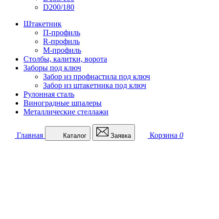
D200/180
Штакетник
П-профиль
R-профиль
М-профиль
Столбы, калитки, ворота
Заборы под ключ
Забор из профнастила под ключ
Забор из штакетника под ключ
Рулонная сталь
Виноградные шпалеры
Металлические стеллажи
Главная
Корзина
0
Каталог
Заявка