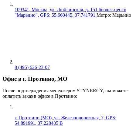
109341, Москва, ул. Люблинская, д. 151 бизнес-центр
"Марьино", GPS: 55.660445, 37.741791
Метро: Марьино
8 (495) 626-23-07
Офис в г. Протвино, МО
После подтверждения менеджером STYNERGY, вы можете
оплатить заказ в офисе в Протвино:
г. Протвино (МО), ул. Железнодорожная, 7, GPS:
54.891991, 37.228485 В