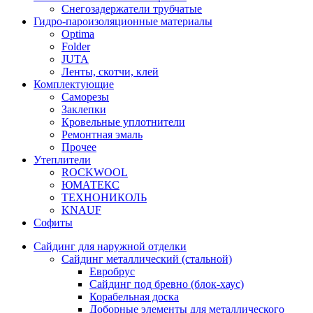
Снегозадержатели трубчатые
Гидро-пароизоляционные материалы
Optima
Folder
JUTA
Ленты, скотчи, клей
Комплектующие
Саморезы
Заклепки
Кровельные уплотнители
Ремонтная эмаль
Прочее
Утеплители
ROCKWOOL
ЮМАТЕКС
ТЕХНОНИКОЛЬ
KNAUF
Софиты
Сайдинг для наружной отделки
Сайдинг металлический (стальной)
Евробрус
Сайдинг под бревно (блок-хаус)
Корабельная доска
Доборные элементы для металлического