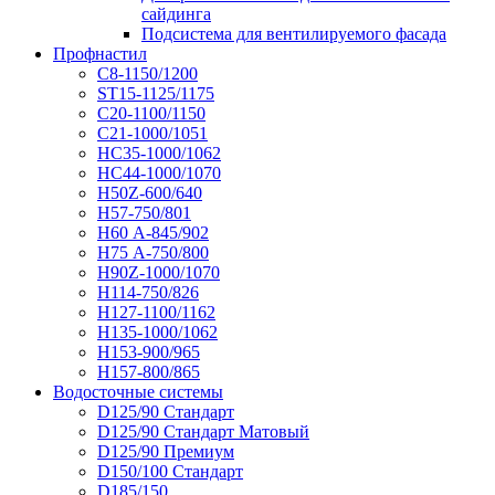
сайдинга
Подсистема для вентилируемого фасада
Профнастил
С8-1150/1200
ST15-1125/1175
С20-1100/1150
С21-1000/1051
НС35-1000/1062
НС44-1000/1070
Н50Z-600/640
Н57-750/801
Н60 А-845/902
Н75 А-750/800
Н90Z-1000/1070
Н114-750/826
Н127-1100/1162
Н135-1000/1062
Н153-900/965
Н157-800/865
Водосточные системы
D125/90 Стандарт
D125/90 Стандарт Матовый
D125/90 Премиум
D150/100 Стандарт
D185/150