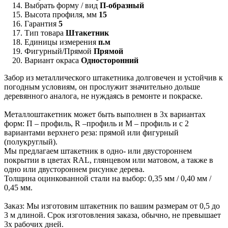
Выбрать форму / вид
П-образный
Высота профиля, мм
15
Гарантия
5
Тип товара
Штакетник
Единицы измерения
п.м
Фигурный/Прямой
Прямой
Вариант окраса
Односторонний
Забор из металлического штакетника долговечен и устойчив к
погодным условиям, он прослужит значительно дольше
деревянного аналога, не нуждаясь в ремонте и покраске.
Металлоштакетник может быть выполнен в 3х вариантах
форм: П – профиль, R –профиль и М – профиль и с 2
вариантами верхнего реза: прямой или фигурный
(полукруглый).
Мы предлагаем штакетник в одно- или двустороннем
покрытии в цветах RAL, глянцевом или матовом, а также в
одно или двустороннем рисунке дерева.
Толщина оцинкованной стали на выбор: 0,35 мм / 0,40 мм /
0,45 мм.
Заказ: Мы изготовим штакетник по вашим размерам от 0,5 до
3 м длиной. Срок изготовления заказа, обычно, не превышает
3х рабочих дней.