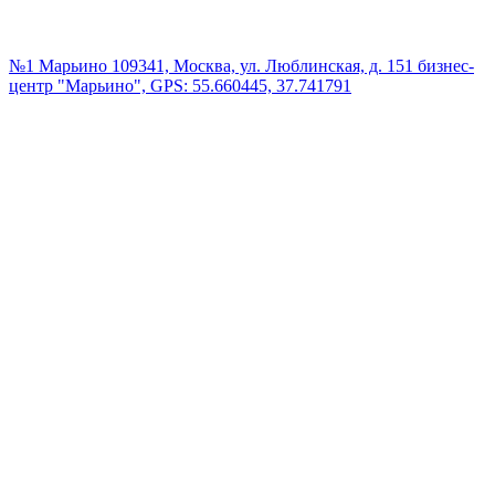
№1 Марьино
109341, Москва, ул. Люблинская, д. 151 бизнес-
центр "Марьино", GPS: 55.660445, 37.741791