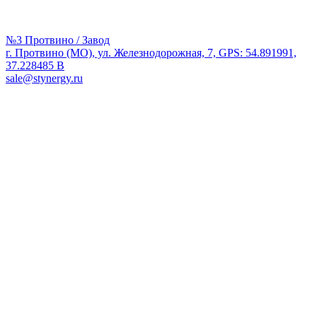
№3 Протвино / Завод
г. Протвино (МО), ул. Железнодорожная, 7, GPS: 54.891991,
37.228485 В
sale@stynergy.ru