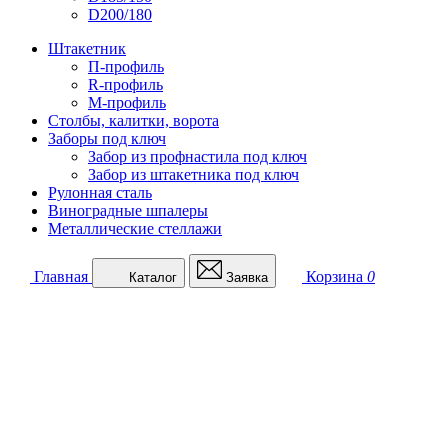
D200/180
Штакетник
П-профиль
R-профиль
М-профиль
Столбы, калитки, ворота
Заборы под ключ
Забор из профнастила под ключ
Забор из штакетника под ключ
Рулонная сталь
Виноградные шпалеры
Металлические стеллажи
Главная
Корзина
0
Каталог
Заявка