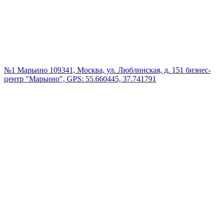
№1 Марьино
109341, Москва, ул. Люблинская, д. 151 бизнес-
центр "Марьино", GPS: 55.660445, 37.741791