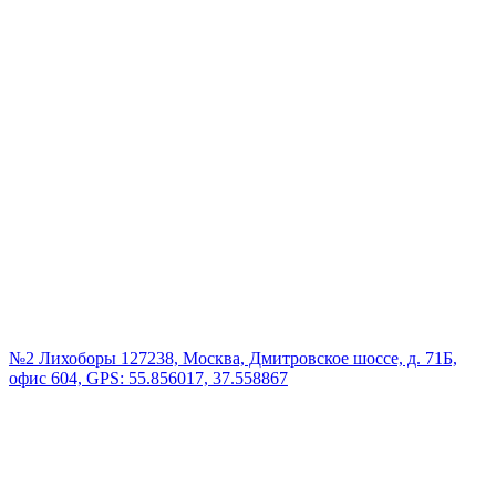
№2 Лихоборы
127238, Москва, Дмитровское шоссе, д. 71Б,
офис 604, GPS: 55.856017, 37.558867