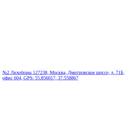
№2 Лихоборы
127238, Москва, Дмитровское шоссе, д. 71Б,
офис 604, GPS: 55.856017, 37.558867