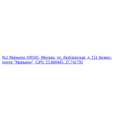
№1 Марьино
109341, Москва, ул. Люблинская, д. 151 бизнес-
центр "Марьино", GPS: 55.660445, 37.741791