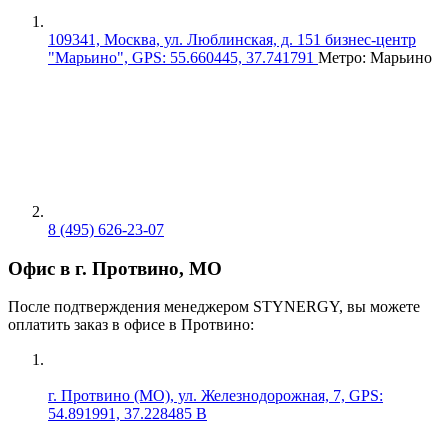
109341, Москва, ул. Люблинская, д. 151 бизнес-центр
"Марьино", GPS: 55.660445, 37.741791
Метро: Марьино
8 (495) 626-23-07
Офис в г. Протвино, МО
После подтверждения менеджером STYNERGY, вы можете
оплатить заказ в офисе в Протвино:
г. Протвино (МО), ул. Железнодорожная, 7, GPS:
54.891991, 37.228485 В