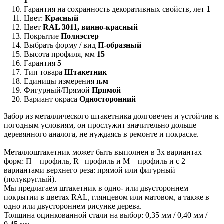
1
Гарантия на сохранность декоративных свойств, лет
1
Цвет:
Красный
Цвет
RAL 3011, винно-красный
Покрытие
Полиэстер
Выбрать форму / вид
П-образный
Высота профиля, мм
15
Гарантия
5
Тип товара
Штакетник
Единицы измерения
п.м
Фигурный/Прямой
Прямой
Вариант окраса
Односторонний
Забор из металлического штакетника долговечен и устойчив к
погодным условиям, он прослужит значительно дольше
деревянного аналога, не нуждаясь в ремонте и покраске.
Металлоштакетник может быть выполнен в 3х вариантах
форм: П – профиль, R –профиль и М – профиль и с 2
вариантами верхнего реза: прямой или фигурный
(полукруглый).
Мы предлагаем штакетник в одно- или двустороннем
покрытии в цветах RAL, глянцевом или матовом, а также в
одно или двустороннем рисунке дерева.
Толщина оцинкованной стали на выбор: 0,35 мм / 0,40 мм /