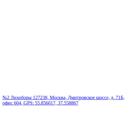
№2 Лихоборы
127238, Москва, Дмитровское шоссе, д. 71Б,
офис 604, GPS: 55.856017, 37.558867