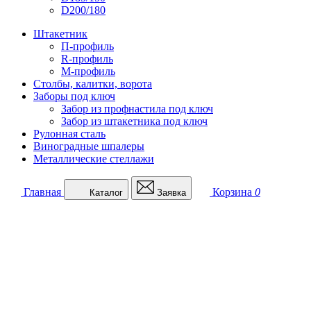
D200/180
Штакетник
П-профиль
R-профиль
М-профиль
Столбы, калитки, ворота
Заборы под ключ
Забор из профнастила под ключ
Забор из штакетника под ключ
Рулонная сталь
Виноградные шпалеры
Металлические стеллажи
Главная
Корзина
0
Каталог
Заявка