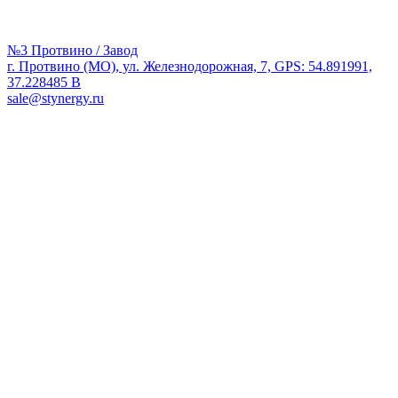
№3 Протвино / Завод
г. Протвино (МО), ул. Железнодорожная, 7, GPS: 54.891991,
37.228485 В
sale@stynergy.ru