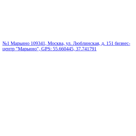
№1 Марьино
109341, Москва, ул. Люблинская, д. 151 бизнес-
центр "Марьино", GPS: 55.660445, 37.741791