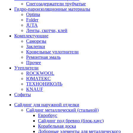
Снегозадержатели трубчатые
Гидро-пароизоляционные материалы
Optima
Folder
JUTA
Ленты, скотчи, клей
Комплектующие
Саморезы
Заклепки
Кровельные уплотнители
Ремонтная эмаль
Прочее
Утеплители
ROCKWOOL
ЮМАТЕКС
ТЕХНОНИКОЛЬ
KNAUF
Софиты
Сайдинг для наружной отделки
Сайдинг металлический (стальной)
Евробрус
Сайдинг под бревно (блок-хаус)
Корабельная доска
Доборные элементы для металлического