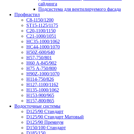
сайдинга
Подсистема для вентилируемого фасада
Профнастил
С8-1150/1200
ST15-1125/1175
С20-1100/1150
С21-1000/1051
НС35-1000/1062
НС44-1000/1070
Н50Z-600/640
Н57-750/801
Н60 А-845/902
Н75 А-750/800
Н90Z-1000/1070
Н114-750/826
Н127-1100/1162
Н135-1000/1062
Н153-900/965
Н157-800/865
Водосточные системы
D125/90 Стандарт
D125/90 Стандарт Матовый
D125/90 Премиум
D150/100 Стандарт
D185/150