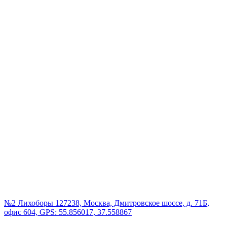
№2 Лихоборы
127238, Москва, Дмитровское шоссе, д. 71Б,
офис 604, GPS: 55.856017, 37.558867