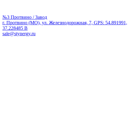
№3 Протвино / Завод
г. Протвино (МО), ул. Железнодорожная, 7, GPS: 54.891991,
37.228485 В
sale@stynergy.ru