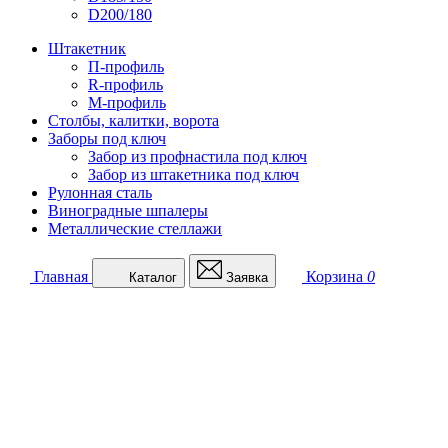
D200/180
Штакетник
П-профиль
R-профиль
М-профиль
Столбы, калитки, ворота
Заборы под ключ
Забор из профнастила под ключ
Забор из штакетника под ключ
Рулонная сталь
Виноградные шпалеры
Металлические стеллажи
Главная
Корзина
0
Каталог
Заявка