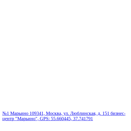
№1 Марьино
109341, Москва, ул. Люблинская, д. 151 бизнес-
центр "Марьино", GPS: 55.660445, 37.741791