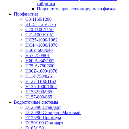
сайдинга
Подсистема для вентилируемого фасада
Профнастил
С8-1150/1200
ST15-1125/1175
С20-1100/1150
С21-1000/1051
НС35-1000/1062
НС44-1000/1070
Н50Z-600/640
Н57-750/801
Н60 А-845/902
Н75 А-750/800
Н90Z-1000/1070
Н114-750/826
Н127-1100/1162
Н135-1000/1062
Н153-900/965
Н157-800/865
Водосточные системы
D125/90 Стандарт
D125/90 Стандарт Матовый
D125/90 Премиум
D150/100 Стандарт
D185/150