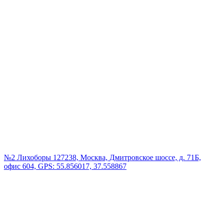
№2 Лихоборы
127238, Москва, Дмитровское шоссе, д. 71Б,
офис 604, GPS: 55.856017, 37.558867