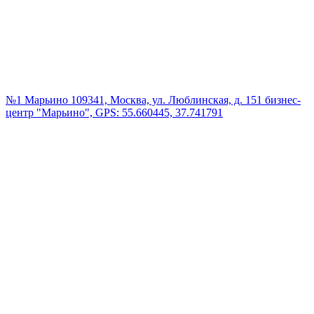
№1 Марьино
109341, Москва, ул. Люблинская, д. 151 бизнес-
центр "Марьино", GPS: 55.660445, 37.741791