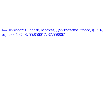
№2 Лихоборы
127238, Москва, Дмитровское шоссе, д. 71Б,
офис 604, GPS: 55.856017, 37.558867