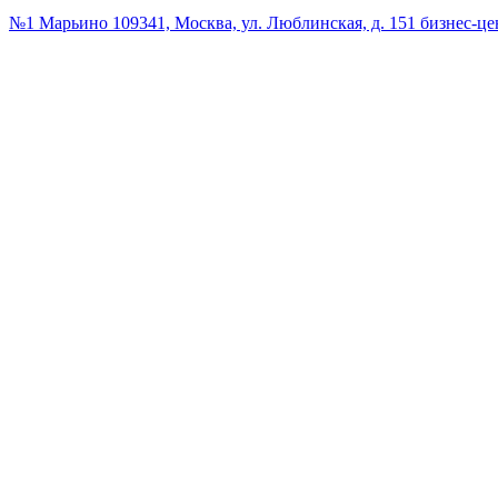
№1 Марьино
109341, Москва, ул. Люблинская, д. 151 бизнес-ц