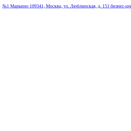
№1 Марьино
109341, Москва, ул. Люблинская, д. 151 бизнес-ц