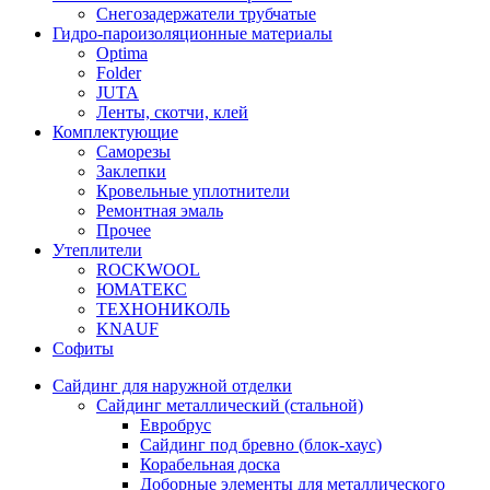
Снегозадержатели трубчатые
Гидро-пароизоляционные материалы
Optima
Folder
JUTA
Ленты, скотчи, клей
Комплектующие
Саморезы
Заклепки
Кровельные уплотнители
Ремонтная эмаль
Прочее
Утеплители
ROCKWOOL
ЮМАТЕКС
ТЕХНОНИКОЛЬ
KNAUF
Софиты
Сайдинг для наружной отделки
Сайдинг металлический (стальной)
Евробрус
Сайдинг под бревно (блок-хаус)
Корабельная доска
Доборные элементы для металлического