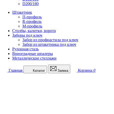
D200/180
Штакетник
П-профиль
R-профиль
М-профиль
Столбы, калитки, ворота
Заборы под ключ
Забор из профнастила под ключ
Забор из штакетника под ключ
Рулонная сталь
Виноградные шпалеры
Металлические стеллажи
Главная
Корзина
0
Каталог
Заявка