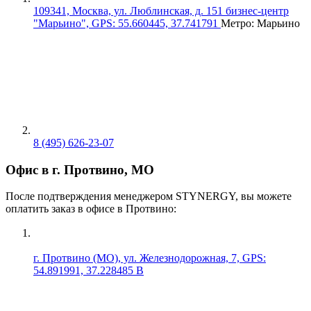
109341, Москва, ул. Люблинская, д. 151 бизнес-центр
"Марьино", GPS: 55.660445, 37.741791
Метро: Марьино
8 (495) 626-23-07
Офис в г. Протвино, МО
После подтверждения менеджером STYNERGY, вы можете
оплатить заказ в офисе в Протвино:
г. Протвино (МО), ул. Железнодорожная, 7, GPS:
54.891991, 37.228485 В