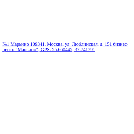
№1 Марьино
109341, Москва, ул. Люблинская, д. 151 бизнес-
центр "Марьино", GPS: 55.660445, 37.741791