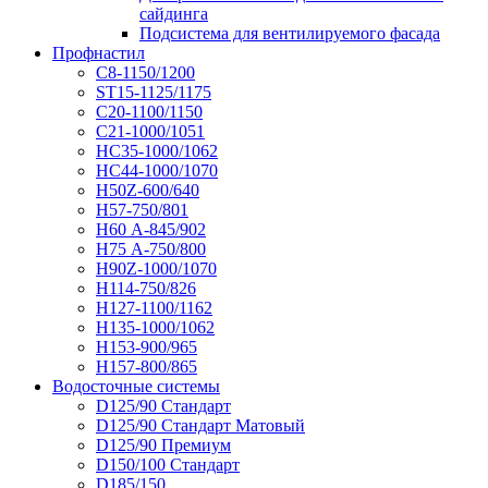
сайдинга
Подсистема для вентилируемого фасада
Профнастил
С8-1150/1200
ST15-1125/1175
С20-1100/1150
С21-1000/1051
НС35-1000/1062
НС44-1000/1070
Н50Z-600/640
Н57-750/801
Н60 А-845/902
Н75 А-750/800
Н90Z-1000/1070
Н114-750/826
Н127-1100/1162
Н135-1000/1062
Н153-900/965
Н157-800/865
Водосточные системы
D125/90 Стандарт
D125/90 Стандарт Матовый
D125/90 Премиум
D150/100 Стандарт
D185/150