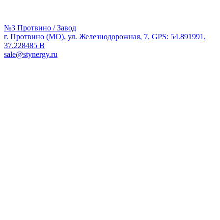
№3 Протвино / Завод
г. Протвино (МО), ул. Железнодорожная, 7, GPS: 54.891991,
37.228485 В
sale@stynergy.ru