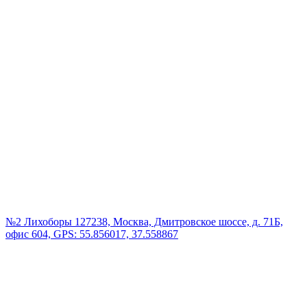
№2 Лихоборы
127238, Москва, Дмитровское шоссе, д. 71Б,
офис 604, GPS: 55.856017, 37.558867