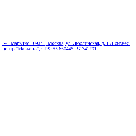
№1 Марьино
109341, Москва, ул. Люблинская, д. 151 бизнес-
центр "Марьино", GPS: 55.660445, 37.741791