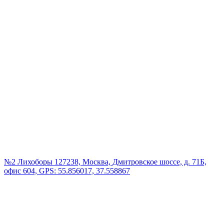
№2 Лихоборы
127238, Москва, Дмитровское шоссе, д. 71Б,
офис 604, GPS: 55.856017, 37.558867