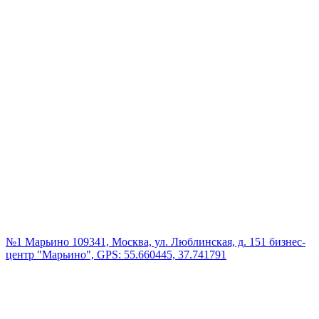
№1 Марьино
109341, Москва, ул. Люблинская, д. 151 бизнес-
центр "Марьино", GPS: 55.660445, 37.741791