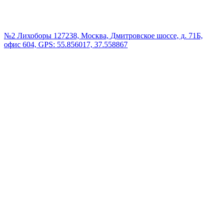
№2 Лихоборы
127238, Москва, Дмитровское шоссе, д. 71Б,
офис 604, GPS: 55.856017, 37.558867