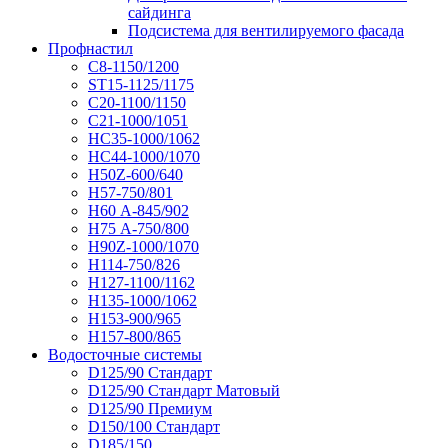
сайдинга
Подсистема для вентилируемого фасада
Профнастил
С8-1150/1200
ST15-1125/1175
С20-1100/1150
С21-1000/1051
НС35-1000/1062
НС44-1000/1070
Н50Z-600/640
Н57-750/801
Н60 А-845/902
Н75 А-750/800
Н90Z-1000/1070
Н114-750/826
Н127-1100/1162
Н135-1000/1062
Н153-900/965
Н157-800/865
Водосточные системы
D125/90 Стандарт
D125/90 Стандарт Матовый
D125/90 Премиум
D150/100 Стандарт
D185/150