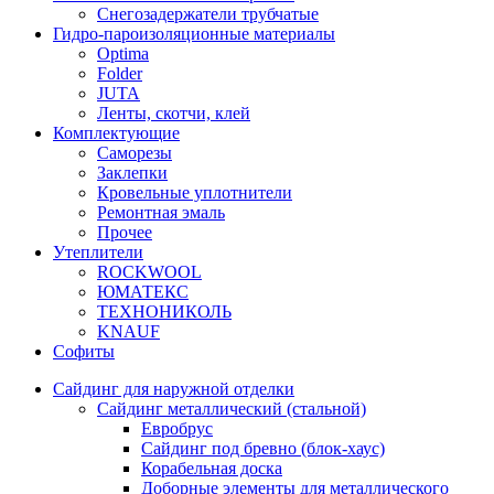
Снегозадержатели трубчатые
Гидро-пароизоляционные материалы
Optima
Folder
JUTA
Ленты, скотчи, клей
Комплектующие
Саморезы
Заклепки
Кровельные уплотнители
Ремонтная эмаль
Прочее
Утеплители
ROCKWOOL
ЮМАТЕКС
ТЕХНОНИКОЛЬ
KNAUF
Софиты
Сайдинг для наружной отделки
Сайдинг металлический (стальной)
Евробрус
Сайдинг под бревно (блок-хаус)
Корабельная доска
Доборные элементы для металлического