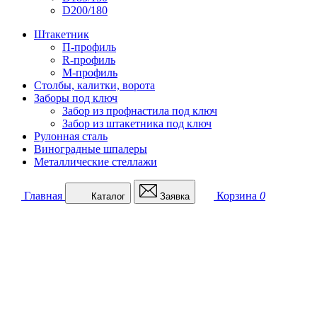
D200/180
Штакетник
П-профиль
R-профиль
М-профиль
Столбы, калитки, ворота
Заборы под ключ
Забор из профнастила под ключ
Забор из штакетника под ключ
Рулонная сталь
Виноградные шпалеры
Металлические стеллажи
Главная
Корзина
0
Каталог
Заявка