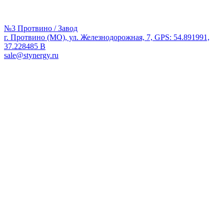
№3 Протвино / Завод
г. Протвино (МО), ул. Железнодорожная, 7, GPS: 54.891991,
37.228485 В
sale@stynergy.ru