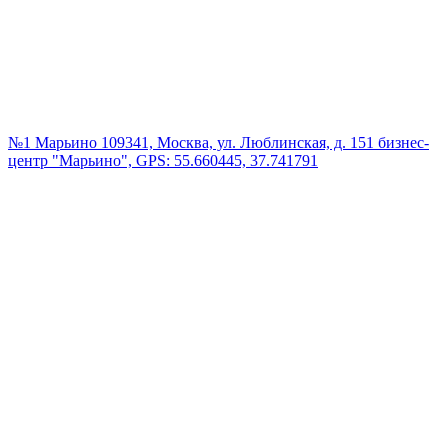
№1 Марьино
109341, Москва, ул. Люблинская, д. 151 бизнес-
центр "Марьино", GPS: 55.660445, 37.741791