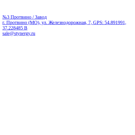
№3 Протвино / Завод
г. Протвино (МО), ул. Железнодорожная, 7, GPS: 54.891991,
37.228485 В
sale@stynergy.ru