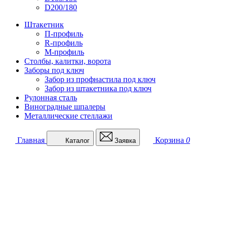
D200/180
Штакетник
П-профиль
R-профиль
М-профиль
Столбы, калитки, ворота
Заборы под ключ
Забор из профнастила под ключ
Забор из штакетника под ключ
Рулонная сталь
Виноградные шпалеры
Металлические стеллажи
Главная
Корзина
0
Каталог
Заявка