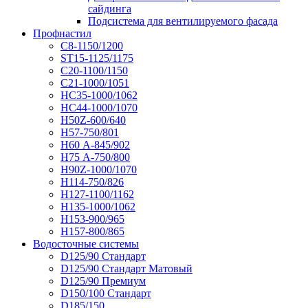
сайдинга
Подсистема для вентилируемого фасада
Профнастил
С8-1150/1200
ST15-1125/1175
С20-1100/1150
С21-1000/1051
НС35-1000/1062
НС44-1000/1070
Н50Z-600/640
Н57-750/801
Н60 А-845/902
Н75 А-750/800
Н90Z-1000/1070
Н114-750/826
Н127-1100/1162
Н135-1000/1062
Н153-900/965
Н157-800/865
Водосточные системы
D125/90 Стандарт
D125/90 Стандарт Матовый
D125/90 Премиум
D150/100 Стандарт
D185/150