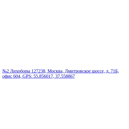
№2 Лихоборы
127238, Москва, Дмитровское шоссе, д. 71Б,
офис 604, GPS: 55.856017, 37.558867