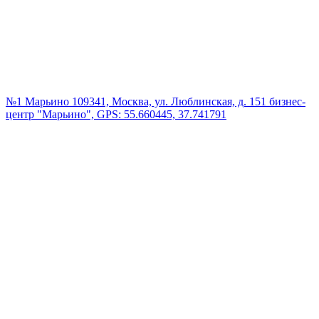
№1 Марьино
109341, Москва, ул. Люблинская, д. 151 бизнес-
центр "Марьино", GPS: 55.660445, 37.741791