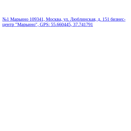
№1 Марьино
109341, Москва, ул. Люблинская, д. 151 бизнес-
центр "Марьино", GPS: 55.660445, 37.741791