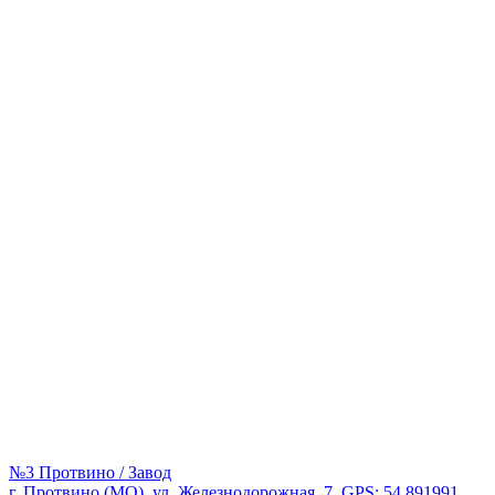
№3 Протвино / Завод
г. Протвино (МО), ул. Железнодорожная, 7, GPS: 54.891991,