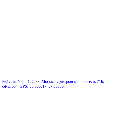
№2 Лихоборы
127238, Москва, Дмитровское шоссе, д. 71Б,
офис 604, GPS: 55.856017, 37.558867