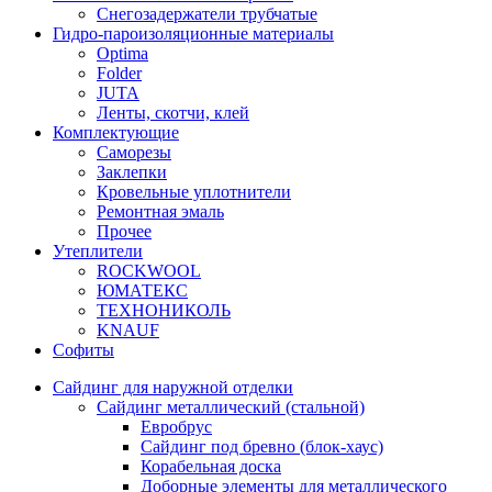
Снегозадержатели трубчатые
Гидро-пароизоляционные материалы
Optima
Folder
JUTA
Ленты, скотчи, клей
Комплектующие
Саморезы
Заклепки
Кровельные уплотнители
Ремонтная эмаль
Прочее
Утеплители
ROCKWOOL
ЮМАТЕКС
ТЕХНОНИКОЛЬ
KNAUF
Софиты
Сайдинг для наружной отделки
Сайдинг металлический (стальной)
Евробрус
Сайдинг под бревно (блок-хаус)
Корабельная доска
Доборные элементы для металлического