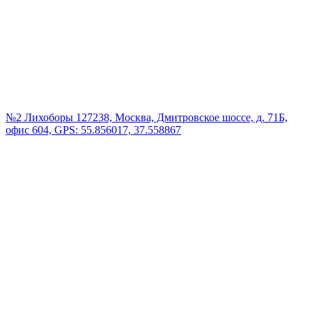
№2 Лихоборы
127238, Москва, Дмитровское шоссе, д. 71Б,
офис 604, GPS: 55.856017, 37.558867