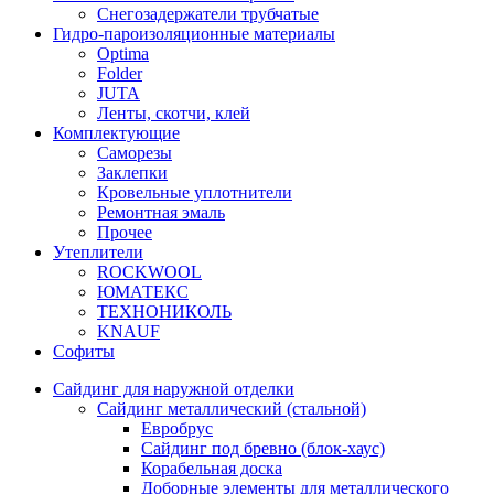
Снегозадержатели трубчатые
Гидро-пароизоляционные материалы
Optima
Folder
JUTA
Ленты, скотчи, клей
Комплектующие
Саморезы
Заклепки
Кровельные уплотнители
Ремонтная эмаль
Прочее
Утеплители
ROCKWOOL
ЮМАТЕКС
ТЕХНОНИКОЛЬ
KNAUF
Софиты
Сайдинг для наружной отделки
Сайдинг металлический (стальной)
Евробрус
Сайдинг под бревно (блок-хаус)
Корабельная доска
Доборные элементы для металлического