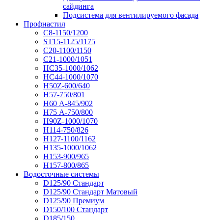
сайдинга
Подсистема для вентилируемого фасада
Профнастил
С8-1150/1200
ST15-1125/1175
С20-1100/1150
С21-1000/1051
НС35-1000/1062
НС44-1000/1070
Н50Z-600/640
Н57-750/801
Н60 А-845/902
Н75 А-750/800
Н90Z-1000/1070
Н114-750/826
Н127-1100/1162
Н135-1000/1062
Н153-900/965
Н157-800/865
Водосточные системы
D125/90 Стандарт
D125/90 Стандарт Матовый
D125/90 Премиум
D150/100 Стандарт
D185/150