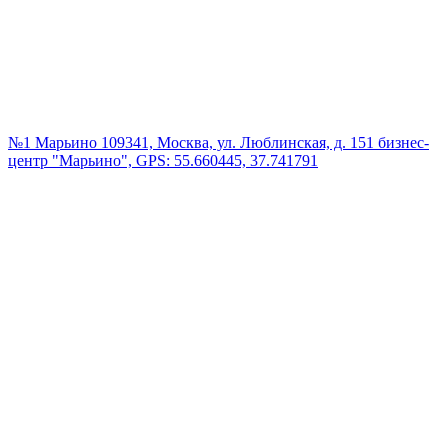
№1 Марьино
109341, Москва, ул. Люблинская, д. 151 бизнес-
центр "Марьино", GPS: 55.660445, 37.741791