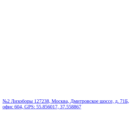
№2 Лихоборы
127238, Москва, Дмитровское шоссе, д. 71Б,
офис 604, GPS: 55.856017, 37.558867