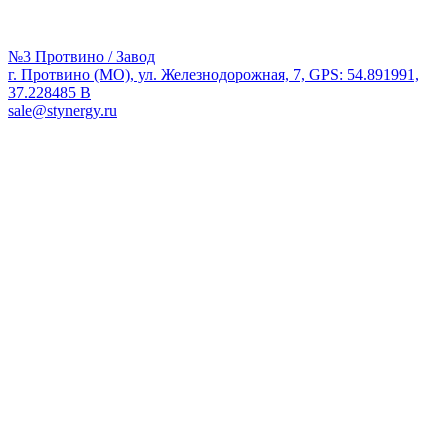
№3 Протвино / Завод
г. Протвино (МО), ул. Железнодорожная, 7, GPS: 54.891991,
37.228485 В
sale@stynergy.ru