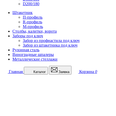
D200/180
Штакетник
П-профиль
R-профиль
М-профиль
Столбы, калитки, ворота
Заборы под ключ
Забор из профнастила под ключ
Забор из штакетника под ключ
Рулонная сталь
Виноградные шпалеры
Металлические стеллажи
Главная
Корзина
0
Каталог
Заявка