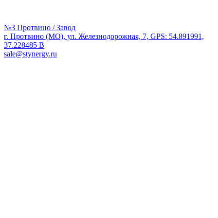
№3 Протвино / Завод
г. Протвино (МО), ул. Железнодорожная, 7, GPS: 54.891991,
37.228485 В
sale@stynergy.ru