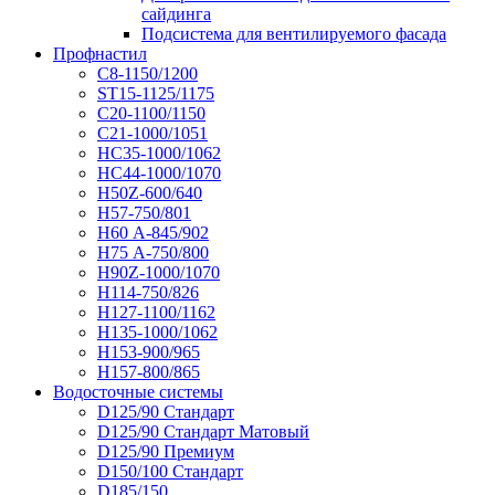
сайдинга
Подсистема для вентилируемого фасада
Профнастил
С8-1150/1200
ST15-1125/1175
С20-1100/1150
С21-1000/1051
НС35-1000/1062
НС44-1000/1070
Н50Z-600/640
Н57-750/801
Н60 А-845/902
Н75 А-750/800
Н90Z-1000/1070
Н114-750/826
Н127-1100/1162
Н135-1000/1062
Н153-900/965
Н157-800/865
Водосточные системы
D125/90 Стандарт
D125/90 Стандарт Матовый
D125/90 Премиум
D150/100 Стандарт
D185/150