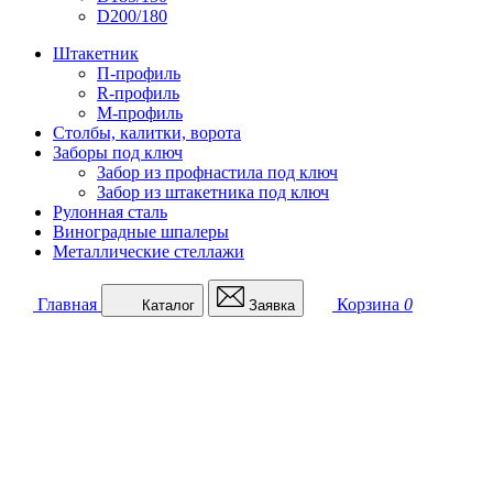
D200/180
Штакетник
П-профиль
R-профиль
М-профиль
Столбы, калитки, ворота
Заборы под ключ
Забор из профнастила под ключ
Забор из штакетника под ключ
Рулонная сталь
Виноградные шпалеры
Металлические стеллажи
Главная
Корзина
0
Каталог
Заявка