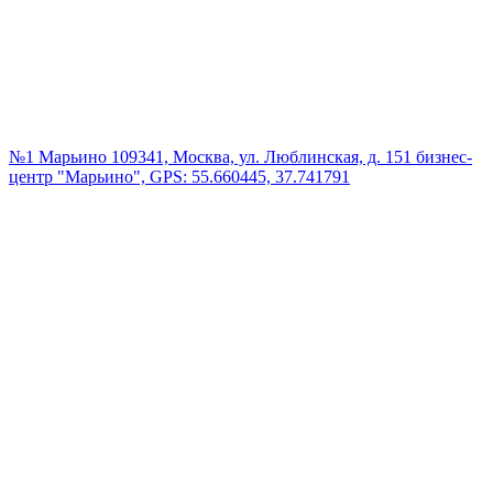
№1 Марьино
109341, Москва, ул. Люблинская, д. 151 бизнес-
центр "Марьино", GPS: 55.660445, 37.741791