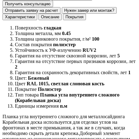
Получить консультацию
Отправить заявку на расчет
Нужен замер или монтаж?
Характеристики
Описание
Покрытия
Поверхность
гладкая
Толщина металла, мм
0.45
Толщина цинкового покрытия, г/м²
100
Состав покрытия
полиэстер
Устойчивость к УФ-излучению
RUV2
Гарантия на отсутствие сквозной коррозии, лет
5
Гарантия на отсутствие первых признаков коррозии, лет
2
Гарантия на сохранность декоративных свойств, лет
1
Цвет:
Бежевый
Цвет
RAL 1015, светлая слоновая кость
Покрытие
Полиэстер
Тип товара
Планка угла внутреннего сложного
(Корабельная доска)
Единицы измерения
п.м
Планка угла внутреннего сложного для металлосайдинга
Корабельная доска используется для отделки углов на
фронтонах в месте примыкания, а так же в случаях, когда
необходимо скрыть детали крепежа.Доборный элемент
изготовлен из оцинкованного металлопроката c покрытием