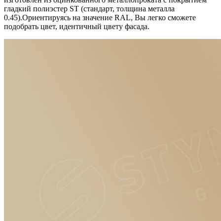
гладкий полиэстер ST (стандарт, толщина металла
0.45).Ориентируясь на значение RAL, Вы легко cможете
подобрать цвет, идентичный цвету фасада.