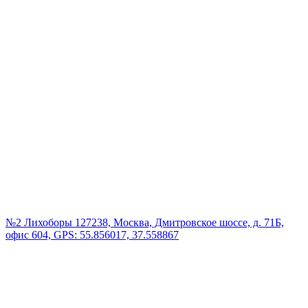
№2 Лихоборы
127238, Москва, Дмитровское шоссе, д. 71Б,
офис 604, GPS: 55.856017, 37.558867