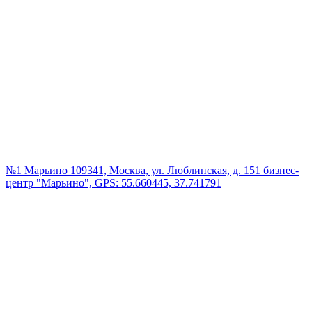
№1 Марьино
109341, Москва, ул. Люблинская, д. 151 бизнес-
центр "Марьино", GPS: 55.660445, 37.741791