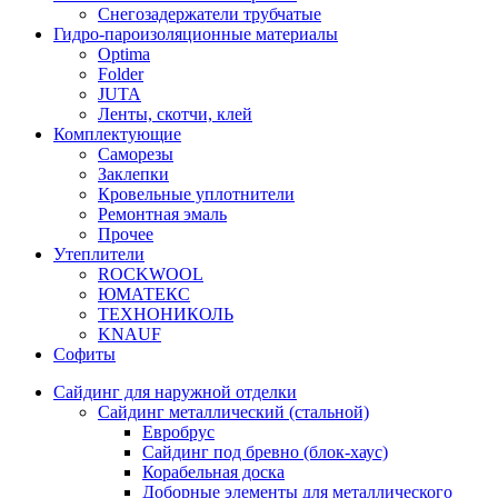
Снегозадержатели трубчатые
Гидро-пароизоляционные материалы
Optima
Folder
JUTA
Ленты, скотчи, клей
Комплектующие
Саморезы
Заклепки
Кровельные уплотнители
Ремонтная эмаль
Прочее
Утеплители
ROCKWOOL
ЮМАТЕКС
ТЕХНОНИКОЛЬ
KNAUF
Софиты
Сайдинг для наружной отделки
Сайдинг металлический (стальной)
Евробрус
Сайдинг под бревно (блок-хаус)
Корабельная доска
Доборные элементы для металлического