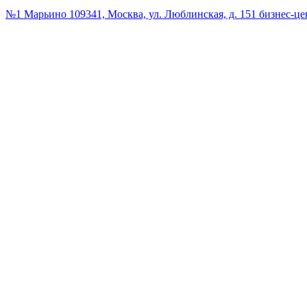
№1 Марьино
109341, Москва, ул. Люблинская, д. 151 бизнес-ц