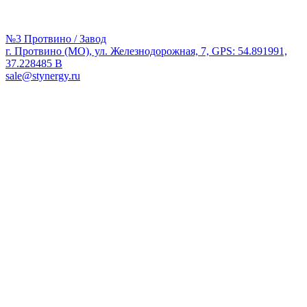
№3 Протвино / Завод
г. Протвино (МО), ул. Железнодорожная, 7, GPS: 54.891991,
37.228485 В
sale@stynergy.ru