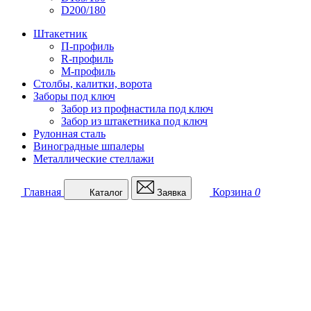
D200/180
Штакетник
П-профиль
R-профиль
М-профиль
Столбы, калитки, ворота
Заборы под ключ
Забор из профнастила под ключ
Забор из штакетника под ключ
Рулонная сталь
Виноградные шпалеры
Металлические стеллажи
Главная
Корзина
0
Каталог
Заявка