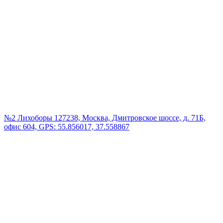
№2 Лихоборы
127238, Москва, Дмитровское шоссе, д. 71Б,
офис 604, GPS: 55.856017, 37.558867