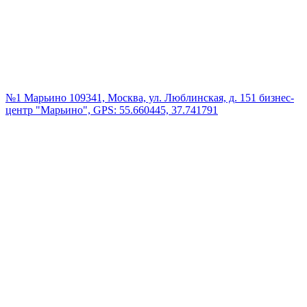
№1 Марьино
109341, Москва, ул. Люблинская, д. 151 бизнес-
центр "Марьино", GPS: 55.660445, 37.741791