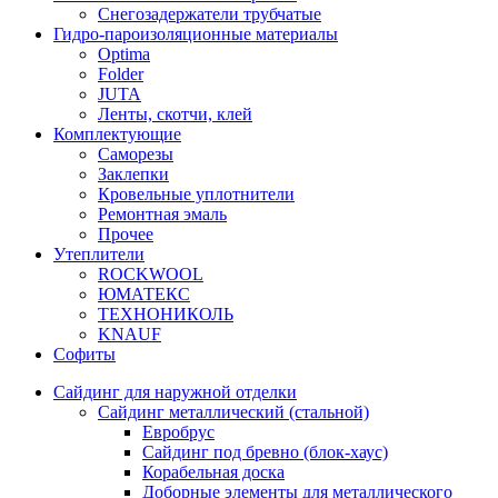
Снегозадержатели трубчатые
Гидро-пароизоляционные материалы
Optima
Folder
JUTA
Ленты, скотчи, клей
Комплектующие
Саморезы
Заклепки
Кровельные уплотнители
Ремонтная эмаль
Прочее
Утеплители
ROCKWOOL
ЮМАТЕКС
ТЕХНОНИКОЛЬ
KNAUF
Софиты
Сайдинг для наружной отделки
Сайдинг металлический (стальной)
Евробрус
Сайдинг под бревно (блок-хаус)
Корабельная доска
Доборные элементы для металлического