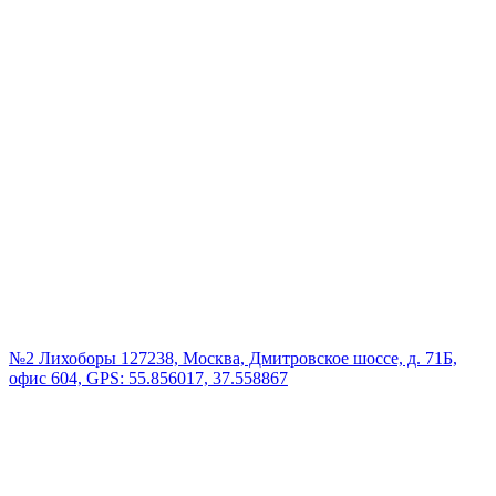
№2 Лихоборы
127238, Москва, Дмитровское шоссе, д. 71Б,
офис 604, GPS: 55.856017, 37.558867