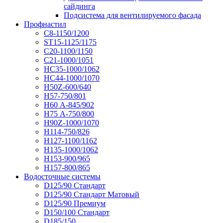
сайдинга
Подсистема для вентилируемого фасада
Профнастил
С8-1150/1200
ST15-1125/1175
С20-1100/1150
С21-1000/1051
НС35-1000/1062
НС44-1000/1070
Н50Z-600/640
Н57-750/801
Н60 А-845/902
Н75 А-750/800
Н90Z-1000/1070
Н114-750/826
Н127-1100/1162
Н135-1000/1062
Н153-900/965
Н157-800/865
Водосточные системы
D125/90 Стандарт
D125/90 Стандарт Матовый
D125/90 Премиум
D150/100 Стандарт
D185/150