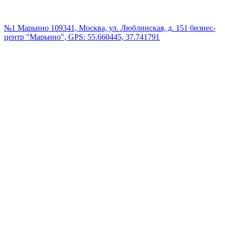
№1 Марьино
109341, Москва, ул. Люблинская, д. 151 бизнес-
центр "Марьино", GPS: 55.660445, 37.741791