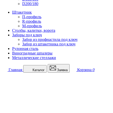
D200/180
Штакетник
П-профиль
R-профиль
М-профиль
Столбы, калитки, ворота
Заборы под ключ
Забор из профнастила под ключ
Забор из штакетника под ключ
Рулонная сталь
Виноградные шпалеры
Металлические стеллажи
Главная
Корзина
0
Каталог
Заявка