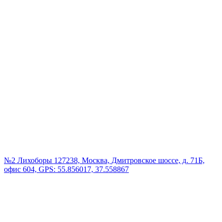
№2 Лихоборы
127238, Москва, Дмитровское шоссе, д. 71Б,
офис 604, GPS: 55.856017, 37.558867