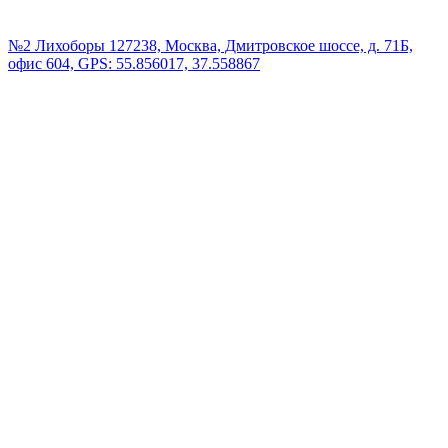
№2 Лихоборы
127238, Москва, Дмитровское шоссе, д. 71Б,
офис 604, GPS: 55.856017, 37.558867