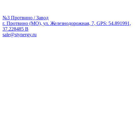
№3 Протвино / Завод
г. Протвино (МО), ул. Железнодорожная, 7, GPS: 54.891991,
37.228485 В
sale@stynergy.ru