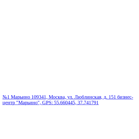
№1 Марьино
109341, Москва, ул. Люблинская, д. 151 бизнес-
центр "Марьино", GPS: 55.660445, 37.741791