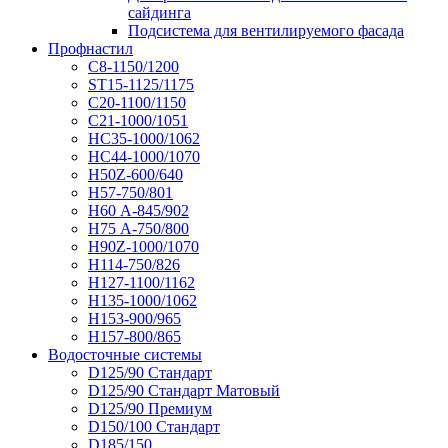
сайдинга
Подсистема для вентилируемого фасада
Профнастил
С8-1150/1200
ST15-1125/1175
С20-1100/1150
С21-1000/1051
НС35-1000/1062
НС44-1000/1070
Н50Z-600/640
Н57-750/801
Н60 А-845/902
Н75 А-750/800
Н90Z-1000/1070
Н114-750/826
Н127-1100/1162
Н135-1000/1062
Н153-900/965
Н157-800/865
Водосточные системы
D125/90 Стандарт
D125/90 Стандарт Матовый
D125/90 Премиум
D150/100 Стандарт
D185/150