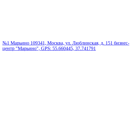
№1 Марьино
109341, Москва, ул. Люблинская, д. 151 бизнес-
центр "Марьино", GPS: 55.660445, 37.741791