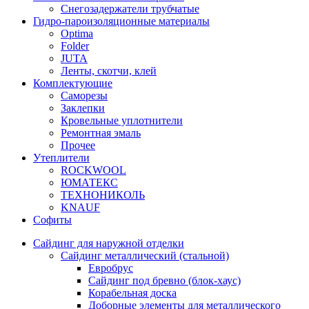
Снегозадержатели трубчатые
Гидро-пароизоляционные материалы
Optima
Folder
JUTA
Ленты, скотчи, клей
Комплектующие
Саморезы
Заклепки
Кровельные уплотнители
Ремонтная эмаль
Прочее
Утеплители
ROCKWOOL
ЮМАТЕКС
ТЕХНОНИКОЛЬ
KNAUF
Софиты
Сайдинг для наружной отделки
Сайдинг металлический (стальной)
Евробрус
Сайдинг под бревно (блок-хаус)
Корабельная доска
Доборные элементы для металлического