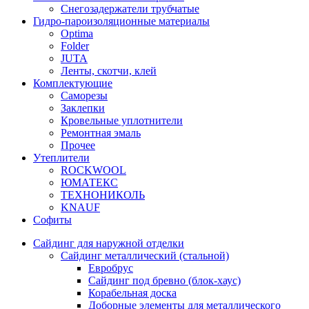
Снегозадержатели трубчатые
Гидро-пароизоляционные материалы
Optima
Folder
JUTA
Ленты, скотчи, клей
Комплектующие
Саморезы
Заклепки
Кровельные уплотнители
Ремонтная эмаль
Прочее
Утеплители
ROCKWOOL
ЮМАТЕКС
ТЕХНОНИКОЛЬ
KNAUF
Софиты
Сайдинг для наружной отделки
Сайдинг металлический (стальной)
Евробрус
Сайдинг под бревно (блок-хаус)
Корабельная доска
Доборные элементы для металлического