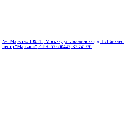
№1 Марьино
109341, Москва, ул. Люблинская, д. 151 бизнес-
центр "Марьино", GPS: 55.660445, 37.741791