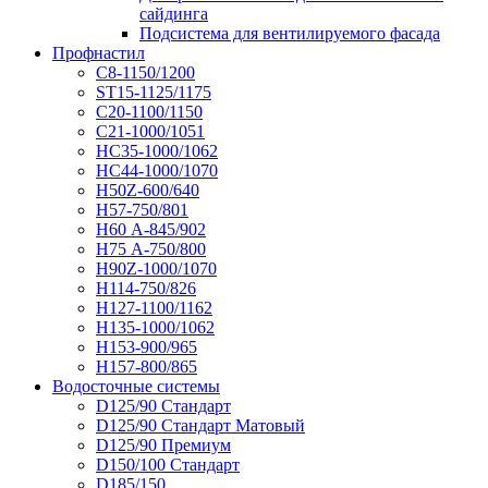
сайдинга
Подсистема для вентилируемого фасада
Профнастил
С8-1150/1200
ST15-1125/1175
С20-1100/1150
С21-1000/1051
НС35-1000/1062
НС44-1000/1070
Н50Z-600/640
Н57-750/801
Н60 А-845/902
Н75 А-750/800
Н90Z-1000/1070
Н114-750/826
Н127-1100/1162
Н135-1000/1062
Н153-900/965
Н157-800/865
Водосточные системы
D125/90 Стандарт
D125/90 Стандарт Матовый
D125/90 Премиум
D150/100 Стандарт
D185/150