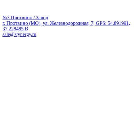
№3 Протвино / Завод
г. Протвино (МО), ул. Железнодорожная, 7, GPS: 54.891991,
37.228485 В
sale@stynergy.ru