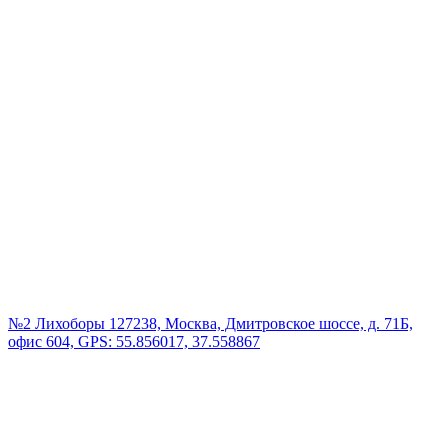
№2 Лихоборы
127238, Москва, Дмитровское шоссе, д. 71Б,
офис 604, GPS: 55.856017, 37.558867