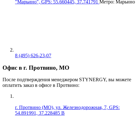
"Марьино", GPS: 55.660445, 37.741791
Метро: Марьино
8 (495) 626-23-07
Офис в г. Протвино, МО
После подтверждения менеджером STYNERGY, вы можете
оплатить заказ в офисе в Протвино:
г. Протвино (МО), ул. Железнодорожная, 7, GPS:
54.891991, 37.228485 В