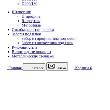
D200/180
Штакетник
П-профиль
R-профиль
М-профиль
Столбы, калитки, ворота
Заборы под ключ
Забор из профнастила под ключ
Забор из штакетника под ключ
Рулонная сталь
Виноградные шпалеры
Металлические стеллажи
Главная
Корзина
0
Каталог
Заявка