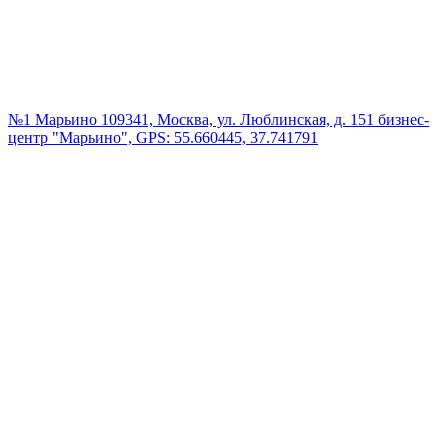
№1 Марьино
109341, Москва, ул. Люблинская, д. 151 бизнес-
центр "Марьино", GPS: 55.660445, 37.741791