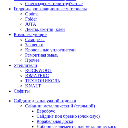
Снегозадержатели трубчатые
Гидро-пароизоляционные материалы
Optima
Folder
JUTA
Ленты, скотчи, клей
Комплектующие
Саморезы
Заклепки
Кровельные уплотнители
Ремонтная эмаль
Прочее
Утеплители
ROCKWOOL
ЮМАТЕКС
ТЕХНОНИКОЛЬ
KNAUF
Софиты
Сайдинг для наружной отделки
Сайдинг металлический (стальной)
Евробрус
Сайдинг под бревно (блок-хаус)
Корабельная доска
Доборные элементы для металлического