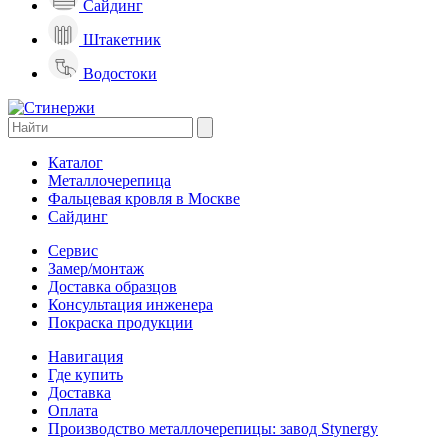
Сайдинг
Штакетник
Водостоки
Каталог
Металлочерепица
Фальцевая кровля в Москве
Сайдинг
Сервис
Замер/монтаж
Доставка образцов
Консультация инженера
Покраска продукции
Навигация
Где купить
Доставка
Оплата
Производство металлочерепицы: завод Stynergy