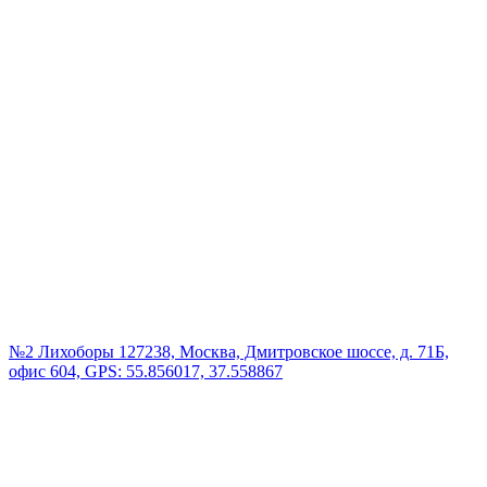
№2 Лихоборы
127238, Москва, Дмитровское шоссе, д. 71Б,
офис 604, GPS: 55.856017, 37.558867