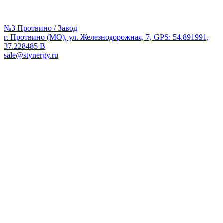
№3 Протвино / Завод
г. Протвино (МО), ул. Железнодорожная, 7, GPS: 54.891991,
37.228485 В
sale@stynergy.ru