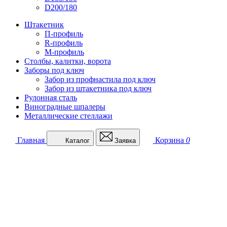
D200/180
Штакетник
П-профиль
R-профиль
М-профиль
Столбы, калитки, ворота
Заборы под ключ
Забор из профнастила под ключ
Забор из штакетника под ключ
Рулонная сталь
Виноградные шпалеры
Металлические стеллажи
Главная
Корзина
0
Каталог
Заявка