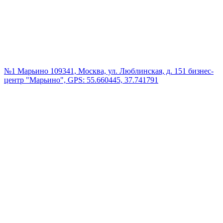
№1 Марьино
109341, Москва, ул. Люблинская, д. 151 бизнес-
центр "Марьино", GPS: 55.660445, 37.741791