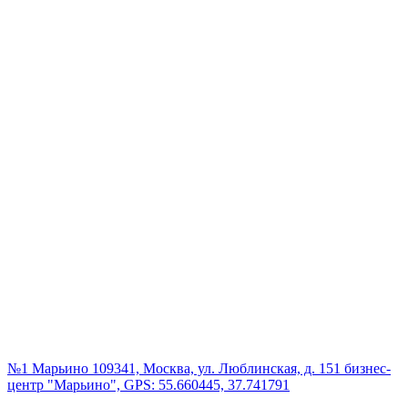
№1 Марьино
109341, Москва, ул. Люблинская, д. 151 бизнес-
центр "Марьино", GPS: 55.660445, 37.741791