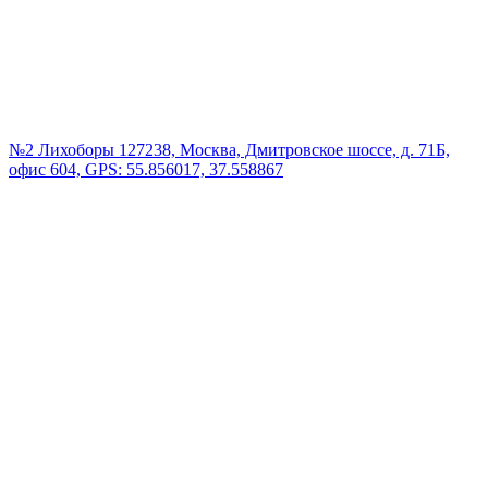
№2 Лихоборы
127238, Москва, Дмитровское шоссе, д. 71Б,
офис 604, GPS: 55.856017, 37.558867