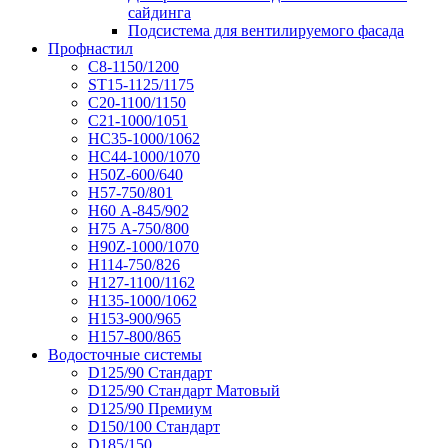
сайдинга
Подсистема для вентилируемого фасада
Профнастил
С8-1150/1200
ST15-1125/1175
С20-1100/1150
С21-1000/1051
НС35-1000/1062
НС44-1000/1070
Н50Z-600/640
Н57-750/801
Н60 А-845/902
Н75 А-750/800
Н90Z-1000/1070
Н114-750/826
Н127-1100/1162
Н135-1000/1062
Н153-900/965
Н157-800/865
Водосточные системы
D125/90 Стандарт
D125/90 Стандарт Матовый
D125/90 Премиум
D150/100 Стандарт
D185/150