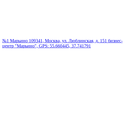
№1 Марьино
109341, Москва, ул. Люблинская, д. 151 бизнес-
центр "Марьино", GPS: 55.660445, 37.741791