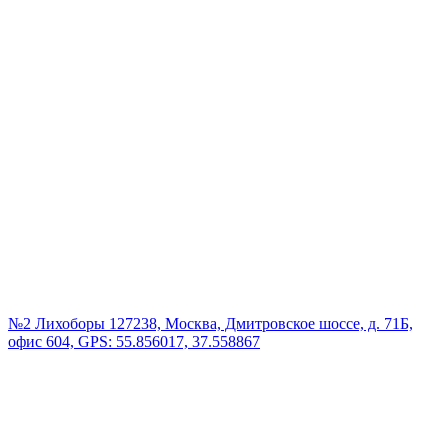
№2 Лихоборы
127238, Москва, Дмитровское шоссе, д. 71Б,
офис 604, GPS: 55.856017, 37.558867