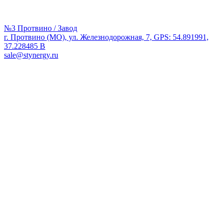
№3 Протвино / Завод
г. Протвино (МО), ул. Железнодорожная, 7, GPS: 54.891991,
37.228485 В
sale@stynergy.ru