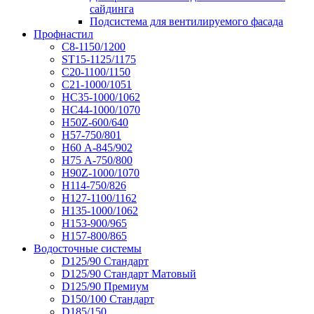
сайдинга
Подсистема для вентилируемого фасада
Профнастил
С8-1150/1200
ST15-1125/1175
С20-1100/1150
С21-1000/1051
НС35-1000/1062
НС44-1000/1070
Н50Z-600/640
Н57-750/801
Н60 А-845/902
Н75 А-750/800
Н90Z-1000/1070
Н114-750/826
Н127-1100/1162
Н135-1000/1062
Н153-900/965
Н157-800/865
Водосточные системы
D125/90 Стандарт
D125/90 Стандарт Матовый
D125/90 Премиум
D150/100 Стандарт
D185/150