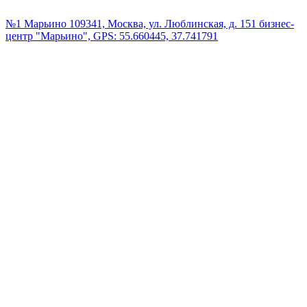
№1 Марьино
109341, Москва, ул. Люблинская, д. 151 бизнес-
центр "Марьино", GPS: 55.660445, 37.741791