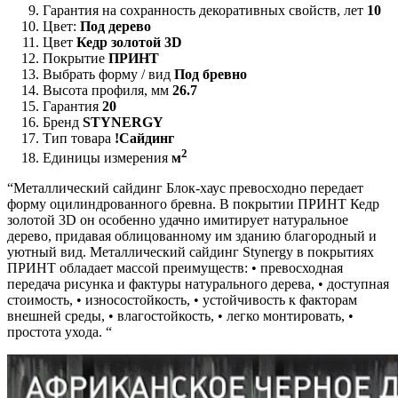
Гарантия на сохранность декоративных свойств, лет
10
Цвет:
Под дерево
Цвет
Кедр золотой 3D
Покрытие
ПРИНТ
Выбрать форму / вид
Под бревно
Высота профиля, мм
26.7
Гарантия
20
Бренд
STYNERGY
Тип товара
!Сайдинг
2
Единицы измерения
м
“Металлический сайдинг Блок-хаус превосходно передает
форму оцилиндрованного бревна. В покрытии ПРИНТ Кедр
золотой 3D он особенно удачно имитирует натуральное
дерево, придавая облицованному им зданию благородный и
уютный вид. Металлический сайдинг Stynergy в покрытиях
ПРИНТ обладает массой преимуществ: • превосходная
передача рисунка и фактуры натурального дерева, • доступная
стоимость, • износостойкость, • устойчивость к факторам
внешней среды, • влагостойкость, • легко монтировать, •
простота ухода. “