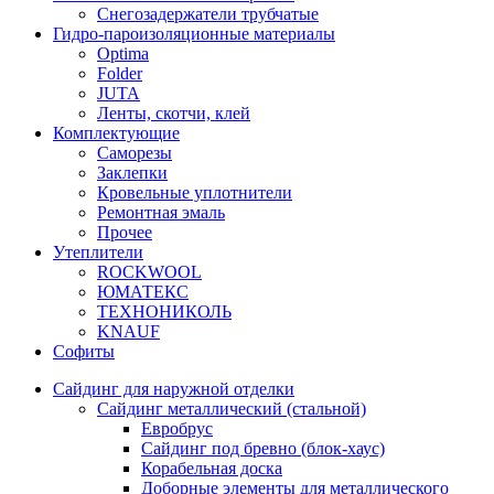
Снегозадержатели трубчатые
Гидро-пароизоляционные материалы
Optima
Folder
JUTA
Ленты, скотчи, клей
Комплектующие
Саморезы
Заклепки
Кровельные уплотнители
Ремонтная эмаль
Прочее
Утеплители
ROCKWOOL
ЮМАТЕКС
ТЕХНОНИКОЛЬ
KNAUF
Софиты
Сайдинг для наружной отделки
Сайдинг металлический (стальной)
Евробрус
Сайдинг под бревно (блок-хаус)
Корабельная доска
Доборные элементы для металлического