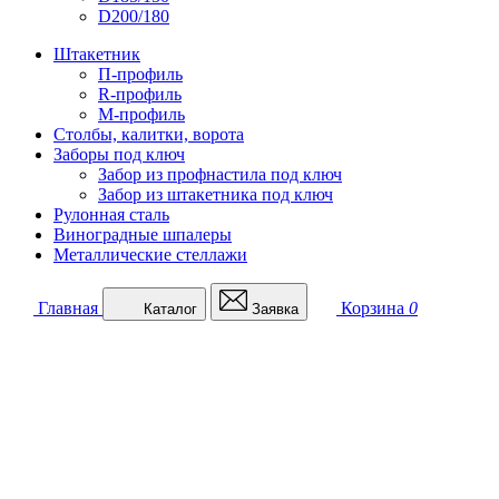
D200/180
Штакетник
П-профиль
R-профиль
М-профиль
Столбы, калитки, ворота
Заборы под ключ
Забор из профнастила под ключ
Забор из штакетника под ключ
Рулонная сталь
Виноградные шпалеры
Металлические стеллажи
Главная
Корзина
0
Каталог
Заявка