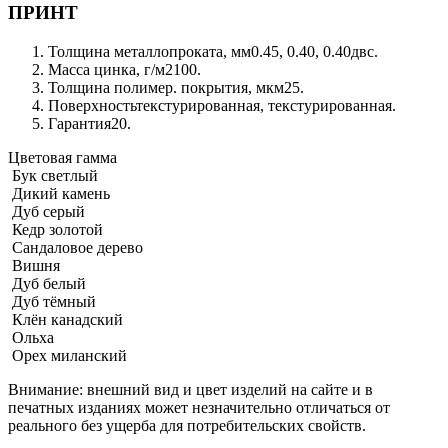
ПРИНТ
Толщина металлопроката, мм
0.45, 0.40, 0.40двс.
Масса цинка, г/м2
100.
Толщина полимер. покрытия, мкм
25.
Поверхность
текстурированная, текстурированная.
Гарантия
20.
Цветовая гамма
Бук светлый
Дикий камень
Дуб серый
Кедр золотой
Сандаловое дерево
Вишня
Дуб белый
Дуб тёмный
Клён канадский
Ольха
Орех миланский
Внимание:
внешний вид и цвет изделий на сайте и в
печатных изданиях может незначительно отличаться от
реального без ущерба для потребительских свойств.